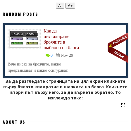
А-
А+
RANDOM POSTS
Как да
Тема И Шаблон
инсталираме
броячите в
шаблона на блога
0
Nov 29
Вече писах за броячите, какво
представляват и какво осигуряват,
инсталира...
За да разгледате страницата на цял екран кликнете
върху бялото квадратче в шапката на блога. Кликнете
втори път върху него, за да върнете обратно. То
изглежда така:
ABOUT US