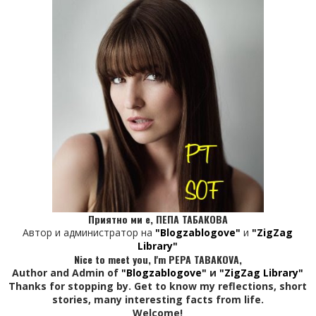
Приятно ми е, ПЕПА ТАБАКОВА
Автор и администратор на
"Blogzablogove"
и
"ZigZag
Library"
Nice to meet you, I'm PEPA TABAKOVA,
Author and Admin of
"Blogzablogove"
и
"ZigZag Library"
Thanks for stopping by. Get to know my reflections, short
stories, many interesting facts from life.
Welcome!