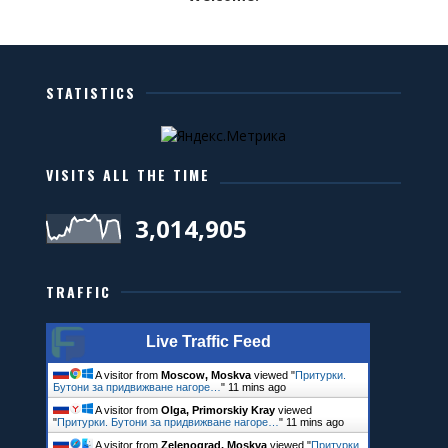
STATISTICS
VISITS ALL THE TIME
3,014,905
TRAFFIC
Live Traffic Feed
A visitor from
Moscow, Moskva
viewed "
Притурки.
Бутони за придвижване нагоре…
"
11 mins ago
A visitor from
Olga, Primorskiy Kray
viewed
"
Притурки. Бутони за придвижване нагоре…
"
11 mins ago
A visitor from
Zelenograd, Moskva
viewed "
Притурки.