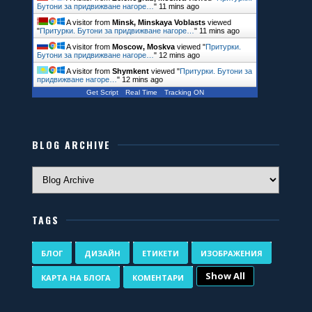
Бутони за придвижване нагоре…
"
12 mins ago
A visitor from
Minsk, Minskaya Voblasts
viewed
"
Притурки. Бутони за придвижване нагоре…
"
12 mins ago
A visitor from
Moscow, Moskva
viewed "
Притурки.
Бутони за придвижване нагоре…
"
12 mins ago
A visitor from
Shymkent
viewed "
Притурки. Бутони за
придвижване нагоре…
"
12 mins ago
Get Script
Real Time
Tracking ON
BLOG ARCHIVE
TAGS
БЛОГ
ДИЗАЙН
ЕТИКЕТИ
ИЗОБРАЖЕНИЯ
Show All
КАРТА НА БЛОГА
КОМЕНТАРИ