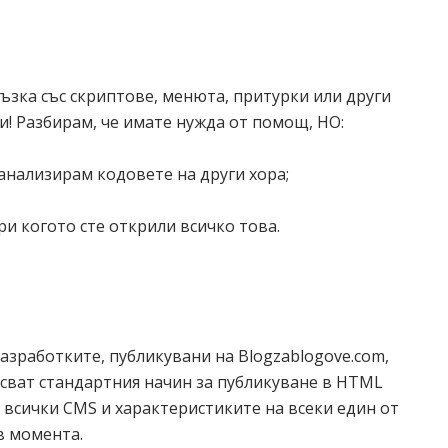
зка със скриптове, менюта, притурки или други
си! Разбирам, че имате нужда от помощ, НО:
анализирам кодовете на други хора;
ри когото сте открили всичко това.
азработките, публикувани на Blogzablogove.com,
исват стандартния начин за публикуване в HTML
а всички CMS и характеристиките на всеки един от
 в момента.