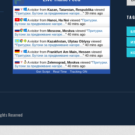
A visitor from
Kazan, Tatarstan, Respublika
viewed
"
Притурки. Бутони за придвижване нагоре…
"
39 mins ago
TA
A visitor from
Hanoi, Ha Noi
viewed "
Притурки.
Бутони за придвижване нагоре…
"
40 mins ago
A visitor from
Moscow, Moskva
viewed "
Притурки.
Б
Бутони за придвижване нагоре…
"
40 mins ago
A visitor from
Kazakhstan, Ulytau Oblysy
viewed
И
"
Притурки. Бутони за придвижване нагоре…
"
40 mins ago
A visitor from
Frankfurt Am Main, Hessen
viewed
К
"
Притурки. Бутони за придвижване нагоре…
"
40 mins ago
A visitor from
Zelenograd, Moskva
viewed "
Притурки.
Бутони за придвижване нагоре…
"
40 mins ago
Get Script
Real Time
Tracking ON
Rights Reserved