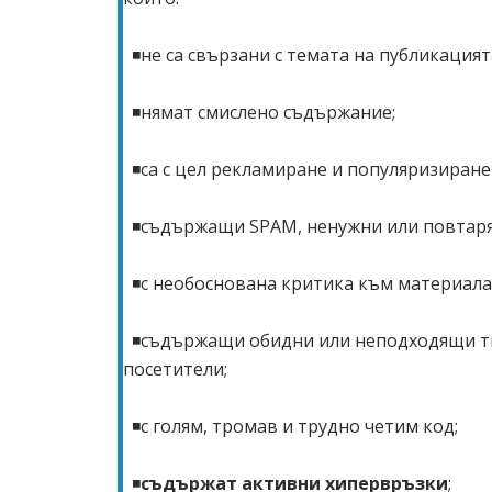
◾не са свързани с темата на публикацият
◾нямат смислено съдържание;
◾са с цел рекламиране и популяризиране 
◾съдържащи SPAM, ненужни или повтарящи
◾с необоснована критика към материала,
◾съдържащи обидни или неподходящи твъ
посетители;
◾с голям, тромав и трудно четим код;
◾
съдържат активни хипервръзки
;