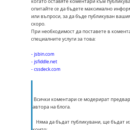
когато оставяте коментари към публикува
опитайте се да бъдете максимално инфор
или въпроси, за да бъде публикуван ваши
скоро.
При необходимост да поставете в комента
специалните услуги за това:
- jsbin.com
- jsfiddle.net
- cssdeck.com
Всички коментари се модерират предвар
автора на блога.
Няма да бъдат публикувани, ще бъдат из
които: