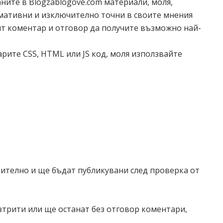
ните в Blogzablogove.com материали, моля,
мативни и изключително точни в своите мнения
ят коментар и отговор да получите възможно най-
рите CSS, HTML или JS код, моля използвайте
ително и ще бъдат публикувани след проверка от
трити или ще останат без отговор коментари,