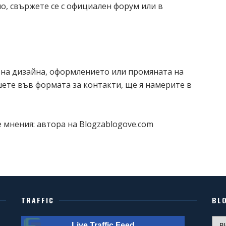
о, свържете се с официален форум или в
на дизайна, оформлението или промяната на
шете във формата за контакти, ще я намерите в
 мнения: автора на Blogzablogove.com
TRAFFIC
BL
Live Traffic Feed