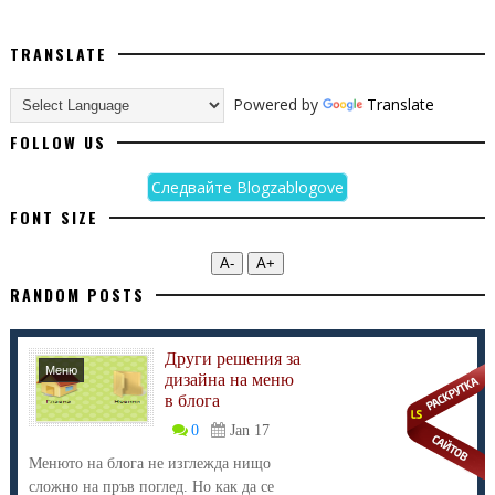
TRANSLATE
Powered by
Translate
FOLLOW US
Следвайте Blogzablogove
FONT SIZE
А-
А+
RANDOM POSTS
Други решения за
Меню
дизайна на меню
в блога
0
Jan 17
Менюто на блога не изглежда нищо
сложно на пръв поглед. Но как да се