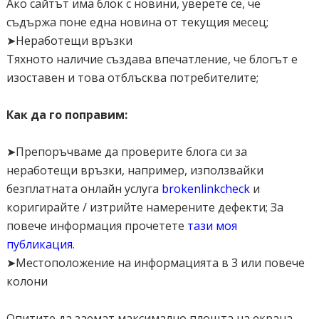
Ако сайтът има блок с новини, уверете се, че
съдържа поне една новина от текущия месец;
➤Неработещи връзки
Тяхното наличие създава впечатление, че блогът е
изоставен и това отблъсква потребителите;
Как да го поправим:
➤Препоръчваме да проверите блога си за
неработещи връзки, например, използвайки
безплатната онлайн услуга
brokenlinkcheck
и
коригирайте / изтрийте намерените дефекти; За
повече информация прочетете
тази моя
публикация
.
➤Местоположение на информацията в 3 или повече
колони
Опитите да заемат максимално площта на екрана