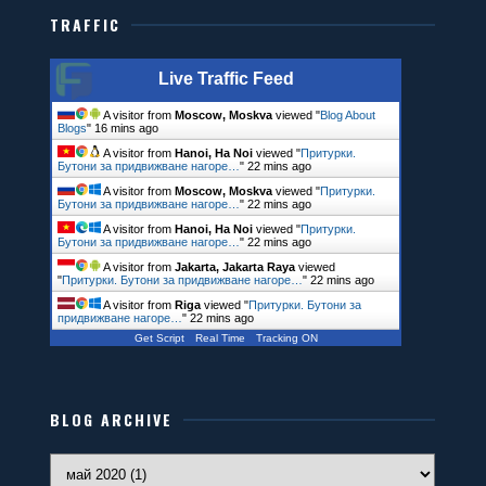
TRAFFIC
Live Traffic Feed
A visitor from
Moscow, Moskva
viewed "
Blog About
Blogs
"
16 mins ago
A visitor from
Hanoi, Ha Noi
viewed "
Притурки.
Бутони за придвижване нагоре…
"
22 mins ago
A visitor from
Moscow, Moskva
viewed "
Притурки.
Бутони за придвижване нагоре…
"
22 mins ago
A visitor from
Hanoi, Ha Noi
viewed "
Притурки.
Бутони за придвижване нагоре…
"
22 mins ago
A visitor from
Jakarta, Jakarta Raya
viewed
"
Притурки. Бутони за придвижване нагоре…
"
22 mins ago
A visitor from
Riga
viewed "
Притурки. Бутони за
придвижване нагоре…
"
22 mins ago
Get Script
Real Time
Tracking ON
BLOG ARCHIVE