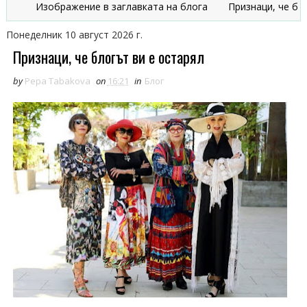
Изображение в заглавката на блога
Признаци, че блогът ви
Понеделник 10 август 2026 г.
Признаци, че блогът ви е остарял
by
Pepa Tabakova
on
16:21
in
Блог