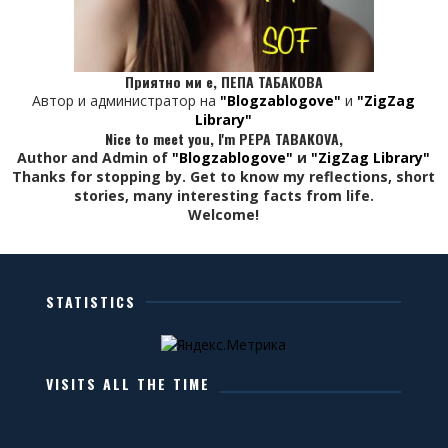
Приятно ми е, ПЕПА ТАБАКОВА
Автор и администратор на
"Blogzablogove"
и
"ZigZag
Library"
Nice to meet you, I'm PEPA TABAKOVA,
Author and Admin of
"Blogzablogove"
и
"ZigZag Library"
Thanks for stopping by. Get to know my reflections, short
stories, many interesting facts from life.
Welcome!
STATISTICS
VISITS ALL THE TIME