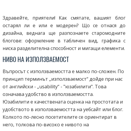
Здравейте, приятели! Как смятате, вашият блог
остарял ли е или е модерен? Що се отнася до
дизайна, веднага ще разпознаете старомодните
блогове: оформление в табличен вид, графика с
ниска разделителна способност и мигащи елементи.
НИВО НА ИЗПОЛЗВАЕМОСТ
Въпросът с използваемостта е малко по-сложен. По
принцип терминът „използваемост“ дойде при нас
от английски - „usability“ - "юзабилити". Това
означава удобство в използваемостта.
Юзабилити е качествената оценка на простотата и
удобството в използваемостта на уебсайт или блог.
Колкото по-лесно посетителите се ориентират в
него, толкова по-високо е нивото на