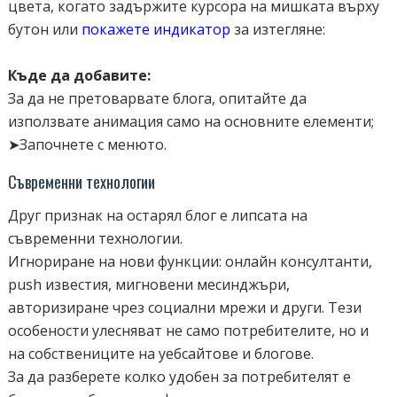
цвета, когато задържите курсора на мишката върху
бутон или
покажете индикатор
за изтегляне:
Къде да добавите:
За да не претоварвате блога, опитайте да
използвате анимация само на основните елементи;
➤Започнете с менюто.
Съвременни технологии
Друг признак на остарял блог е липсата на
съвременни технологии.
Игнориране на нови функции: онлайн консултанти,
push известия, мигновени месинджъри,
авторизиране чрез социални мрежи и други. Тези
особености улесняват не само потребителите, но и
на собствениците на уебсайтове и блогове.
За да разберете колко удобен за потребителят е