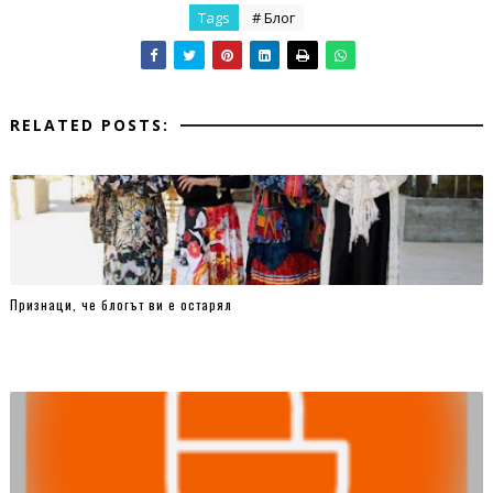
Tags
# Блог
RELATED POSTS:
Признаци, че блогът ви е остарял