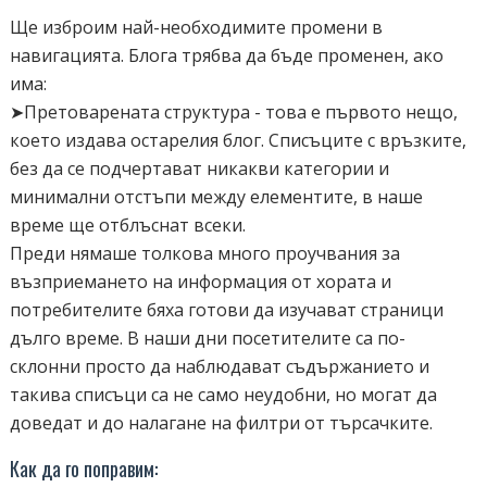
Ще изброим най-необходимите промени в
навигацията. Блога трябва да бъде променен, ако
има:
➤Претоварената структура - това е първото нещо,
което издава остарелия блог. Списъците с връзките,
без да се подчертават никакви категории и
минимални отстъпи между елементите, в наше
време ще отблъснат всеки.
Преди нямаше толкова много проучвания за
възприемането на информация от хората и
потребителите бяха готови да изучават страници
дълго време. В наши дни посетителите са по-
склонни просто да наблюдават съдържанието и
такива списъци са не само неудобни, но могат да
доведат и до налагане на филтри от търсачките.
Как да го поправим: