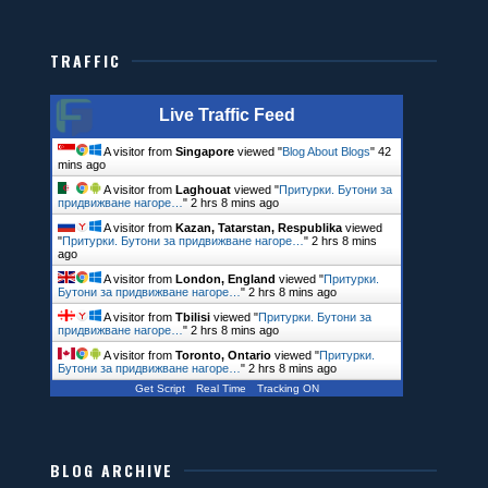
TRAFFIC
Live Traffic Feed
A visitor from
Singapore
viewed "
Blog About Blogs
"
42
mins ago
A visitor from
Laghouat
viewed "
Притурки. Бутони за
придвижване нагоре…
"
2 hrs 8 mins ago
A visitor from
Kazan, Tatarstan, Respublika
viewed
"
Притурки. Бутони за придвижване нагоре…
"
2 hrs 8 mins
ago
A visitor from
London, England
viewed "
Притурки.
Бутони за придвижване нагоре…
"
2 hrs 8 mins ago
A visitor from
Tbilisi
viewed "
Притурки. Бутони за
придвижване нагоре…
"
2 hrs 8 mins ago
A visitor from
Toronto, Ontario
viewed "
Притурки.
Бутони за придвижване нагоре…
"
2 hrs 8 mins ago
Get Script
Real Time
Tracking ON
BLOG ARCHIVE