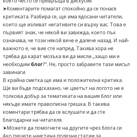
което често се превръща в дискусия.
➤Коментарите помагат спокойно да се понася
критиката. Разбира се, ще има ядосани читатели,
които ще изливат негативите си върху вас. Това е
първият знак, че някой ви завижда, което пък
означава, че този някой вече е далече назад. И най-
важното е, че вие сте напред. Такива хора не
трябва да карат мозъка ви да мисли „защо ми е
необходим
блог
?“. Не, просто забравете тази мисъл
завинаги.
В крайна сметка ще има и положителна критика.
Ще ви бъде подсказано, че цветът на логото не е
толкова добър за тематиката на вашия блог или
някъде имате правописна грешка. В такива
коментари трябва да се вслушате и да сте
благодарни на читателя.
➤Можете да помогнете на другите чрез блога си
Ако пишете наистина полезни статии за