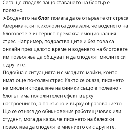
Сега ще споделя защо ставането на блогър е
полезно.
➤Воденето на
блог
помага да се отървете от стреса
Американски психолози са доказали, че воденето на
блоговете в интернет премахва емоционалния
стрес. Например, подрастващите и без това са
онлайн през цялото време и воденето на блоговете
им позволява да общуват и да споделят мислите си
с другите.
Подобна е ситуацията и с младите майки, които
имат още по-голям стрес. Както се оказа, писането
на мисли и споделяне на снимки също е полезно -
блогът има положителен ефект върху
настроението, а по-късно и върху образованието.
Що се отнася до обикновения работещ човек или
студент, мога да кажа, че писането на бележки
позволява да споделяте мнението си с другите,