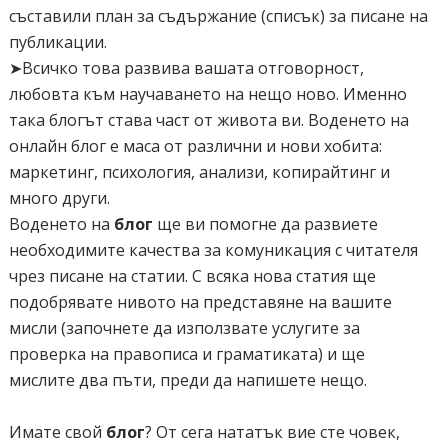
съставили план за съдържание (списък) за писане на
публикации.
➤Всичко това развива вашата отговорност,
любовта към научаването на нещо ново. Именно
така блогът става част от живота ви. Воденето на
онлайн блог е маса от различни и нови хобита:
маркетинг, психология, анализи, копирайтинг и
много други.
Воденето на
блог
ще ви помогне да развиете
необходимите качества за комуникация с читателя
чрез писане на статии. С всяка нова статия ще
подобрявате нивото на представяне на вашите
мисли (започнете да използвате услугите за
проверка на правописа и граматиката) и ще
мислите два пъти, преди да напишете нещо.
Имате свой
блог
? От сега нататък вие сте човек,