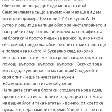
обикновени неща, ще бъде много готино!
Саморекламата също е възможна и аз ще ви дам
истински пример. През юли 2014 си купих Wi-Fi
рутер и реших да напиша обзор за инсталирането и
настройките му. Тогава не мислех за спецификата
на блога си и просто пишех за всичко (е, ако някой
си спомня), предполагайки, че опитът ми с нещо ще
е полезен за някого. И буквално след няколко
месеца тази статия ме "изстреля" нагоре: писма за
помощ, въпроси, въпроси, въпроси… Всичко това
ми създаде увереност и мотивация! Споделяйте
своя опит - и ще се чувствате нужен.
➤Самодисциплина и самообучение
Напишете статия в блога си, споделете нова идея,
прочетете статия за новите тенденции по темата
на вашия блог и така нататък - всичко, от което се
нуждаете, е да намерите време. Уверете се, че сте