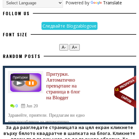
Powered by
Translate
FOLLOW US
Следвайте Blogzablogove
FONT SIZE
А-
А+
RANDOM POSTS
Притурки.
Притурки
Автоматично
превъртане на
страница в блог
на Blogger
0
Jun 20
Здравейте, приятели. Предлагам ви едно
приспособление за автоматично
За да разгледате страницата на цял екран кликнете
превър...
върху бялото квадратче в шапката на блога. Кликнете