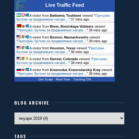
Live Traffic Feed
A visitor from
Bektemir, Toshkent
viewed "
Притурки.
Бутони за придвижване нагоре…
"
37 mins ago
A visitor from
Brest, Brestskaya Voblasts
viewed
"
Притурки. Бутони за придвижване нагоре…
"
38 mins ago
A visitor from
Boston, Massachusetts
viewed
"
Притурки. Бутони за придвижване нагоре…
"
38 mins ago
A visitor from
Houston, Texas
viewed "
Притурки.
Бутони за придвижване нагоре…
"
38 mins ago
A visitor from
Denver, Colorado
viewed "
Притурки.
Бутони за придвижване нагоре…
"
38 mins ago
A visitor from
Krasnodar, Krasnodarskiy Kray
viewed
"
Притурки. Бутони за придвижване нагоре…
"
38 mins ago
Get Script
Real Time
Tracking ON
BLOG ARCHIVE
TAGS