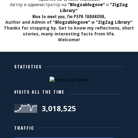
Автор и администратор на
"Blogzablogove"
и
"ZigZag
Library"
Nice to meet you, I'm PEPA TABAKOVA,
Author and Admin of
"Blogzablogove"
и
"ZigZag Library"
Thanks for stopping by. Get to know my reflections, short
stories, many interesting facts from life.
Welcome!
STATISTICS
VISITS ALL THE TIME
3,018,525
TRAFFIC