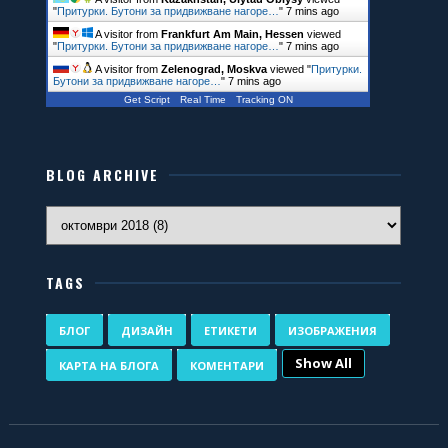
"
Притурки. Бутони за придвижване нагоре…
"
7 mins ago
A visitor from
Frankfurt Am Main, Hessen
viewed
"
Притурки. Бутони за придвижване нагоре…
"
7 mins ago
A visitor from
Zelenograd, Moskva
viewed "
Притурки.
Бутони за придвижване нагоре…
"
7 mins ago
Get Script
Real Time
Tracking ON
BLOG ARCHIVE
TAGS
БЛОГ
ДИЗАЙН
ЕТИКЕТИ
ИЗОБРАЖЕНИЯ
Show All
КАРТА НА БЛОГА
КОМЕНТАРИ