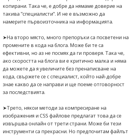
копирани. Така че, е добре да нямаме доверие на
такива "специалисти". И не е възможно да
намерите първоизточника на информацията.
➤На второ място, много препоръки са посветени на
промените в кода на блога. Може би те са
ефективни, но аз не посмях да ги проверя. Така че,
ако скоростта на блога ви е критично малка и няма
да можете да я увеличите без пренаписване на
кода, свържете се с специалист, който най-добре
знае какво да се направи и ще поеме отговорност
за последствията.
➤Трето, някои методи за компресиране на
изображения и CSS файлове предлагат това да се
извършва онлайн от трети страни. Може би тези
инструменти са прекрасни. Но предпочитам файлът