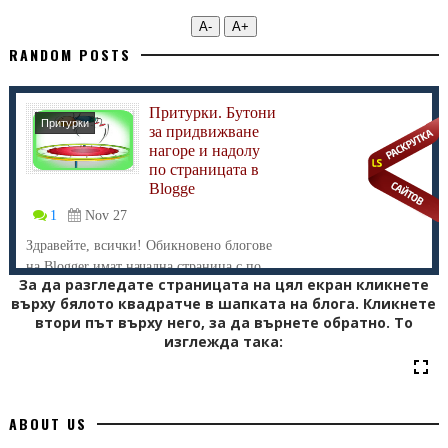
А-
А+
RANDOM POSTS
Притурки. Бутони
Притурки
за придвижване
нагоре и надолу
по страницата в
Blogge
1
Nov 27
Здравейте, всички! Обикновено блогове
на Blogger имат начална страница с по...
За да разгледате страницата на цял екран кликнете
върху бялото квадратче в шапката на блога. Кликнете
втори път върху него, за да върнете обратно. То
изглежда така:
ABOUT US