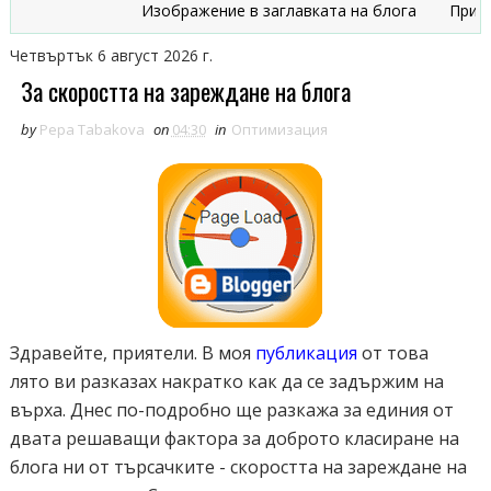
Изображение в заглавката на блога
Признаци, 
Четвъртък 6 август 2026 г.
За скоростта на зареждане на блога
by
Pepa Tabakova
on
04:30
in
Оптимизация
Здравейте, приятели. В моя
публикация
от това
лято ви разказах накратко как да се задържим на
върха. Днес по-подробно ще разкажа за единия от
двата решаващи фактора за доброто класиране на
блога ни от търсачките - скоростта на зареждане на