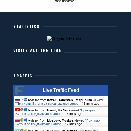
Welcome!
STATISTICS
VISITS ALL THE TIME
TRAFFIC
Live Traffic Feed
A visitor from
Kazan, Tatarstan, Respublika
viewed
"
Притурки. Бутони за придвижване нагоре…
"
6 mins ago
A visitor from
Hanoi, Ha Noi
viewed "
Притурки.
Бутони за придвижване нагоре…
"
6 mins ago
A visitor from
Moscow, Moskva
viewed "
Притурки.
Бутони за придвижване нагоре…
"
7 mins ago
A visitor from
Kazakhstan, Ulytau Oblysy
viewed