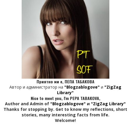
Приятно ми е, ПЕПА ТАБАКОВА
Автор и администратор на
"Blogzablogove"
и
"ZigZag
Library"
Nice to meet you, I'm PEPA TABAKOVA,
Author and Admin of
"Blogzablogove"
и
"ZigZag Library"
Thanks for stopping by. Get to know my reflections, short
stories, many interesting facts from life.
Welcome!