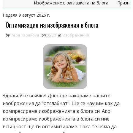
Изображение в заглавката на блога
Признаци, ч
Неделя 9 август 2026 г.
Оптимизация на изображения в блога
by
Pepa Tabakova
on
06:30
in
Изображения
Здравейте всички! Днес ще накараме нашите
изображения да "отслабнат". Ще се научим как да
компресираме изображенията в блога си. Ако
компресираме изображенията в блога си ние
всъщност ще ги оптимизираме. Така те няма да