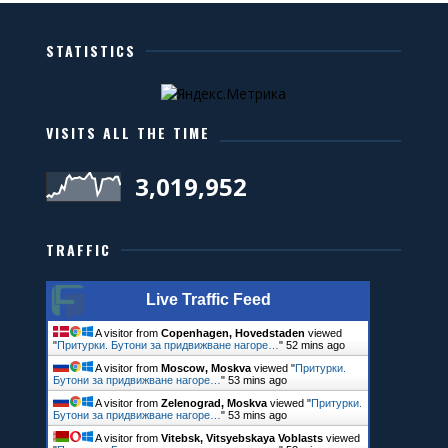
STATISTICS
VISITS ALL THE TIME
3,019,952
TRAFFIC
Live Traffic Feed
A visitor from
Copenhagen, Hovedstaden
viewed
"
Притурки. Бутони за придвижване нагоре…
"
52 mins ago
A visitor from
Moscow, Moskva
viewed "
Притурки.
Бутони за придвижване нагоре…
"
53 mins ago
A visitor from
Zelenograd, Moskva
viewed "
Притурки.
Бутони за придвижване нагоре…
"
53 mins ago
A visitor from
Vitebsk, Vitsyebskaya Voblasts
viewed