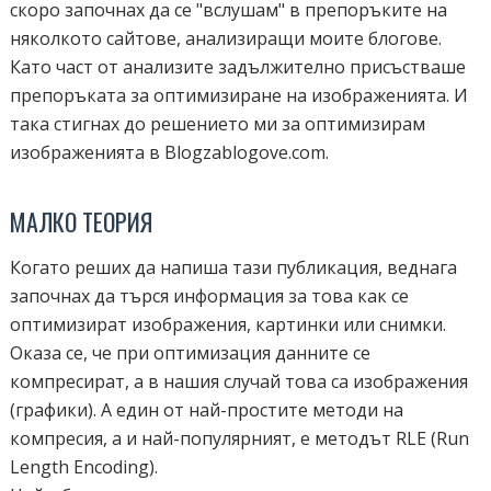
скоро започнах да се "вслушам" в препоръките на
няколкото сайтове, анализиращи моите блогове.
Като част от анализите задължително присъстваше
препоръката за оптимизиране на изображенията. И
така стигнах до решението ми за оптимизирам
изображенията в Blogzablogove.com.
МАЛКО ТЕОРИЯ
Когато реших да напиша тази публикация, веднага
започнах да търся информация за това как се
оптимизират изображения, картинки или снимки.
Оказа се, че при оптимизация данните се
компресират, а в нашия случай това са изображения
(графики). А един от най-простите методи на
компресия, а и най-популярният, е методът RLE (Run
Length Encoding).