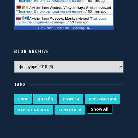
"
Притурки. Бутони за придвижване нагоре…
"
53 mins ago
A visitor from
Vitebsk, Vitsyebskaya Voblasts
viewed
"
Притурки. Бутони за придвижване нагоре…
"
53 mins ago
A visitor from
Moscow, Moskva
viewed "
Притурки.
Бутони за придвижване нагоре…
"
53 mins ago
Get Script
Real Time
Tracking ON
BLOG ARCHIVE
TAGS
БЛОГ
ДИЗАЙН
ЕТИКЕТИ
ИЗОБРАЖЕНИЯ
Show All
КАРТА НА БЛОГА
КОМЕНТАРИ