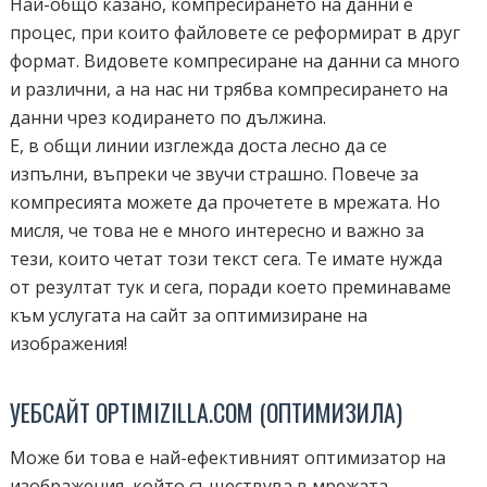
Най-общо казано, компресирането на данни е
процес, при които файловете се реформират в друг
формат. Видовете компресиране на данни са много
и различни, а на нас ни трябва компресирането на
данни чрез кодирането по дължина.
Е, в общи линии изглежда доста лесно да се
изпълни, въпреки че звучи страшно. Повече за
компресията можете да прочетете в мрежата. Но
мисля, че това не е много интересно и важно за
тези, които четат този текст сега. Те имате нужда
от резултат тук и сега, поради което преминаваме
към услугата на сайт за оптимизиране на
изображения!
УЕБСАЙТ OPTIMIZILLA.COM (OПТИМИЗИЛА)
Може би това е най-ефективният оптимизатор на
изображения, който съществува в мрежата.