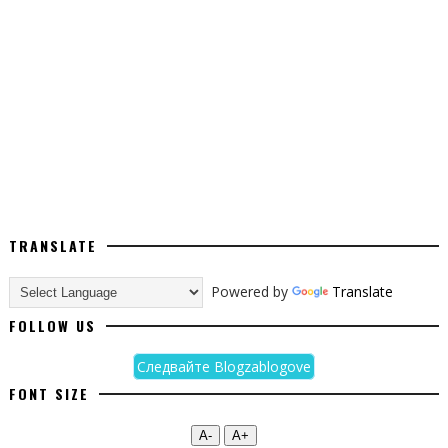
TRANSLATE
Powered by
Translate
FOLLOW US
Следвайте Blogzablogove
FONT SIZE
А-
А+