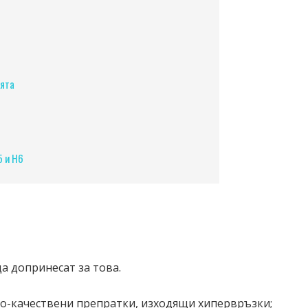
ията
5 и H6
а допринесат за това.
о-качествени препратки, изходящи хипервръзки;