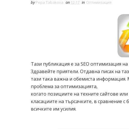
by
Pepa Tabakova
on
12:17
in
Оптимизация
Тази публикация е за SEO оптимизация на 
Здравейте приятели. Отдавна писах на таз
тази така важна и обемиста информация. М
проблема за оптимизацията,
когато позициите на техните сайтове или 
класациите на търсачките, в сравнение с 
всичките им усилия.