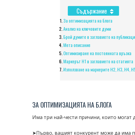
Съдържание
За оптимизацията на блога
Анализ на ключовите думи
Брой думите в заглавието на публикац
Мета описание
Оптимизиране на постоянната връзка
Маркерът H1 в заглавието на статията
Използване на маркерите H2, H3, H4, H
ЗА ОПТИМИЗАЦИЯТА НА БЛОГА
Има три най-чести причини, които могат д
➤Първо, вашият конкурент може да има п