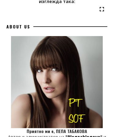
изглежда така:
ABOUT US
Приятно ми е, ПЕПА ТАБАКОВА
Автор и администратор на
"Blogzablogove"
и