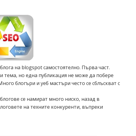
блога на blogspot самостоятелно. Първа част.
и тема, но една публикация не може да побере
ного блогъри и уеб мастъри често се сблъскват с
блогове се намират много ниско, назад в
блоговете на техните конкуренти, въпреки