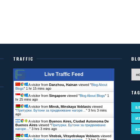
TRAFFIC
BL
Live Traffic Feed
A visitor from
Danzhou, Hainan
viewed "
Blog About
Blogs
"
1 hr 15 mins ago
TA
A visitor from
Singapore
viewed "
Blog About Blogs
"
1
hr 25 mins ago
A visitor from
Minsk, Minskaya Voblasts
viewed
Б
"
Притурки. Бутони за придвижване нагоре…
"
3 hrs 3 mins
ago
И
A visitor from
Buenos Aires, Ciudad Autonoma De
Buenos Aires
viewed "
Притурки. Бутони за придвижване
нагоре…
"
3 hrs 3 mins ago
К
A visitor from
Vitebsk, Vitsyebskaya Voblasts
viewed
"
Притурки. Бутони за придвижване нагоре…
"
3 hrs 3 mins