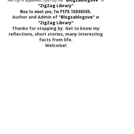
"ZigZag Library"
Nice to meet you, I'm PEPA TABAKOVA,
Author and Admin of
"Blogzablogove"
и
"ZigZag Library"
Thanks for stopping by. Get to know my
reflections, short stories, many interesting
facts from life.
Welcome!