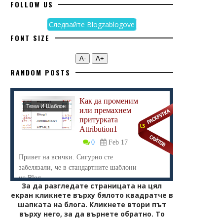
FOLLOW US
Следвайте Blogzablogove
FONT SIZE
А-
А+
RANDOM POSTS
Как да променим
Тема И Шаблон
или премахнем
притурката
Attribution1
0
Feb 17
Привет на всички. Сигурно сте
забелязали, че в стандартните шаблони
на Blog...
За да разгледате страницата на цял
екран кликнете върху бялото квадратче в
шапката на блога. Кликнете втори път
върху него, за да върнете обратно. То