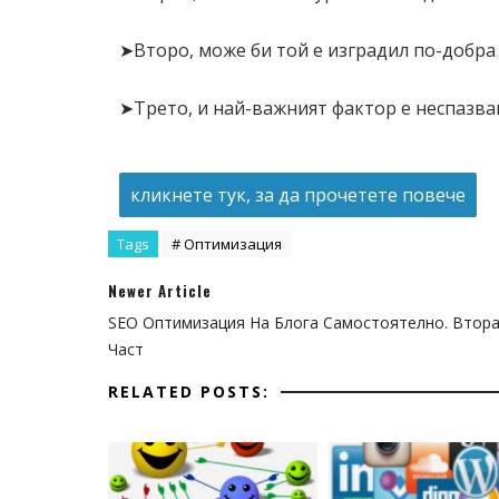
➤Второ, може би той е изградил по-добра
➤Трето, и най-важният фактор е неспазва
кликнете тук, за да прочетете повече
Tags
# Оптимизация
Newer Article
SEO Оптимизация На Блога Самостоятелно. Втор
Част
RELATED POSTS: