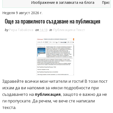
Изображение в заглавката на блога
Признаци, 
Неделя 9 август 2026 г.
Още за правилното създаване на публикация
by
Pepa Tabakova
on
14:18
in
Публикация и Текст
Здравейте всички мои читатели и гости! В този пост
искам да ви напомня за някои подробности при
създаването на
публикация
, защото е важно да не
ги пропускате. Да речем, че вече сте написали
текста.