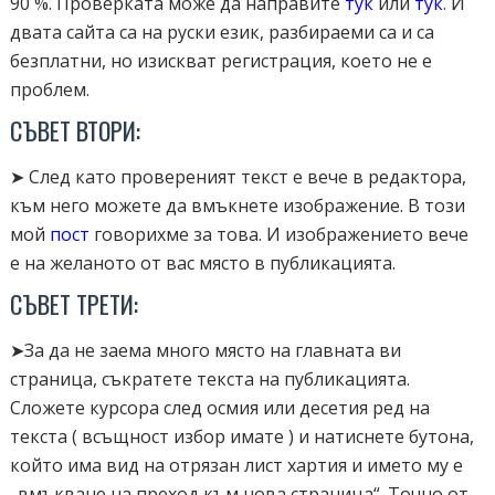
90 %. Проверката може да направите
тук
или
тук
. И
двата сайта са на руски език, разбираеми са и са
безплатни, но изискват регистрация, което не е
проблем.
СЪВЕТ ВТОРИ:
➤ След като провереният текст е вече в редактора,
към него можете да вмъкнете изображение. В този
мой
пост
говорихме за това. И изображението вече
е на желаното от вас място в публикацията.
СЪВЕТ ТРЕТИ:
➤За да не заема много място на главната ви
страница, съкратете текста на публикацията.
Сложете курсора след осмия или десетия ред на
текста ( всъщност избор имате ) и натиснете бутона,
който има вид на отрязан лист хартия и името му е
„вмъкване на преход към нова страница“. Точно от