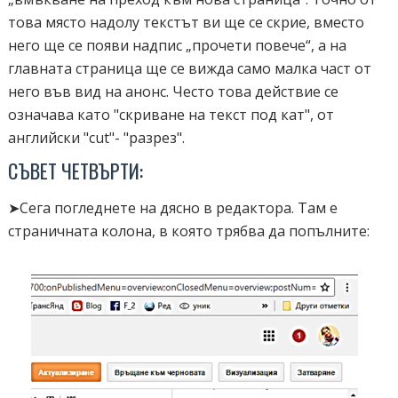
това място надолу текстът ви ще се скрие, вместо
него ще се появи надпис „прочети повече“, а на
главната страница ще се вижда само малка част от
него във вид на анонс. Често това действие се
означава като "скриване на текст под кат", от
английски "cut"- "разрез".
СЪВЕТ ЧЕТВЪРТИ:
➤Сега погледнете на дясно в редактора. Там е
страничната колона, в която трябва да попълните: