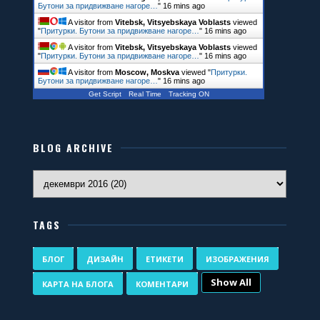
Бутони за придвижване нагоре…
"
16 mins ago
A visitor from
Vitebsk, Vitsyebskaya Voblasts
viewed
"
Притурки. Бутони за придвижване нагоре…
"
16 mins ago
A visitor from
Vitebsk, Vitsyebskaya Voblasts
viewed
"
Притурки. Бутони за придвижване нагоре…
"
16 mins ago
A visitor from
Moscow, Moskva
viewed "
Притурки.
Бутони за придвижване нагоре…
"
16 mins ago
Get Script
Real Time
Tracking ON
BLOG ARCHIVE
TAGS
БЛОГ
ДИЗАЙН
ЕТИКЕТИ
ИЗОБРАЖЕНИЯ
Show All
КАРТА НА БЛОГА
КОМЕНТАРИ