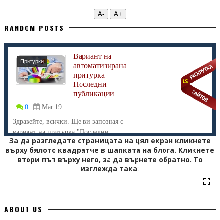
А-
А+
RANDOM POSTS
Вариант на
Притурки
автоматизирана
притурка
Последни
публикации
0
Mar 19
Здравейте, всички. Ще ви запозная с
вариант на притурка "Последни
За да разгледате страницата на цял екран кликнете
публикаци...
върху бялото квадратче в шапката на блога. Кликнете
втори път върху него, за да върнете обратно. То
изглежда така:
ABOUT US