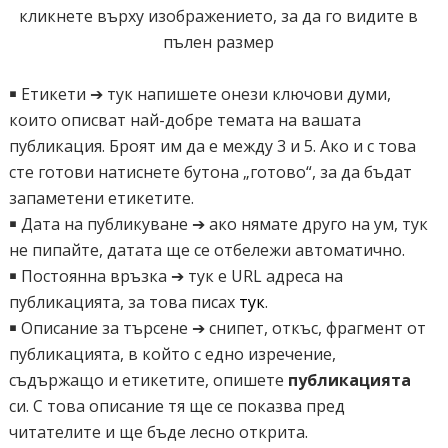
кликнете върху изображението, за да го видите в
пълен размер
￭ Етикети ➔ тук напишете онези ключови думи,
които описват най-добре темата на вашата
публикация. Броят им да е между 3 и 5. Ако и с това
сте готови натиснете бутона „готово“, за да бъдат
запаметени етикетите.
￭ Дата на публикуване ➔ ако нямате друго на ум, тук
не пипайте, датата ще се отбележи автоматично.
￭ Постоянна връзка ➔ тук е URL адреса на
публикацията, за това писах
тук
.
￭ Описание за търсене ➔ снипет, откъс, фрагмент от
публикацията, в който с едно изречение,
съдържащо и етикетите, опишете
публикацията
си. С това описание тя ще се показва пред
читателите и ще бъде лесно открита.