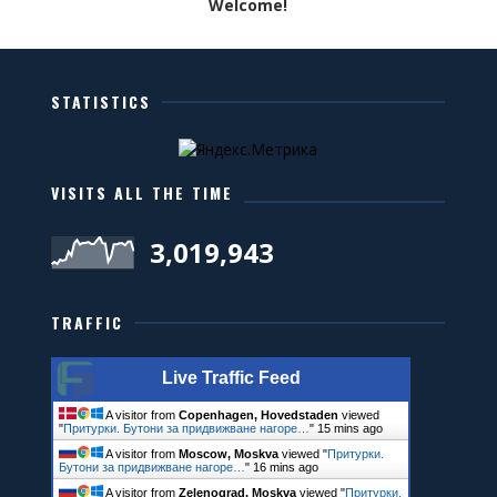
Welcome!
STATISTICS
VISITS ALL THE TIME
3,019,943
TRAFFIC
Live Traffic Feed
A visitor from
Copenhagen, Hovedstaden
viewed
"
Притурки. Бутони за придвижване нагоре…
"
15 mins ago
A visitor from
Moscow, Moskva
viewed "
Притурки.
Бутони за придвижване нагоре…
"
16 mins ago
A visitor from
Zelenograd, Moskva
viewed "
Притурки.