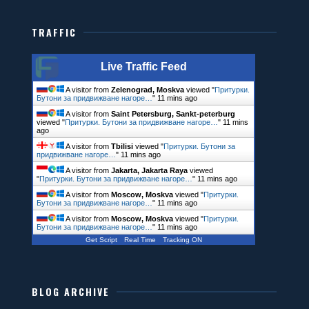
TRAFFIC
Live Traffic Feed
A visitor from
Zelenograd, Moskva
viewed "
Притурки.
Бутони за придвижване нагоре…
"
11 mins ago
A visitor from
Saint Petersburg, Sankt-peterburg
viewed "
Притурки. Бутони за придвижване нагоре…
"
11 mins
ago
A visitor from
Tbilisi
viewed "
Притурки. Бутони за
придвижване нагоре…
"
11 mins ago
A visitor from
Jakarta, Jakarta Raya
viewed
"
Притурки. Бутони за придвижване нагоре…
"
11 mins ago
A visitor from
Moscow, Moskva
viewed "
Притурки.
Бутони за придвижване нагоре…
"
11 mins ago
A visitor from
Moscow, Moskva
viewed "
Притурки.
Бутони за придвижване нагоре…
"
11 mins ago
Get Script
Real Time
Tracking ON
BLOG ARCHIVE