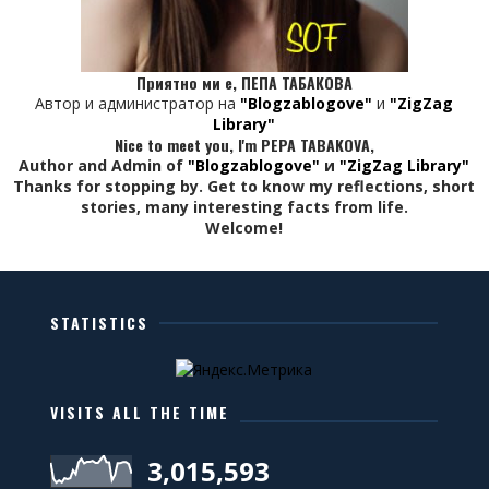
Приятно ми е, ПЕПА ТАБАКОВА
Автор и администратор на
"Blogzablogove"
и
"ZigZag
Library"
Nice to meet you, I'm PEPA TABAKOVA,
Author and Admin of
"Blogzablogove"
и
"ZigZag Library"
Thanks for stopping by. Get to know my reflections, short
stories, many interesting facts from life.
Welcome!
STATISTICS
VISITS ALL THE TIME
3,015,593