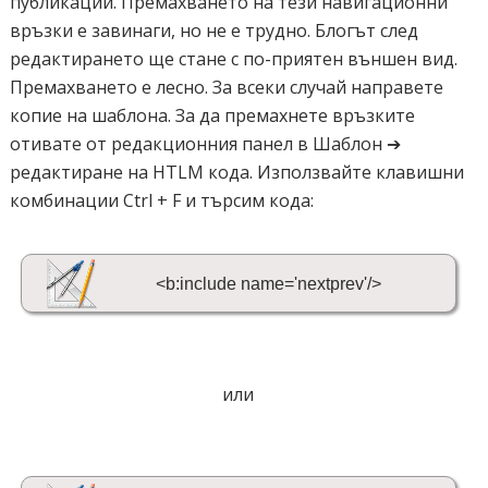
публикации. Премахването на тези навигационни
връзки е завинаги, но не е трудно. Блогът след
редактирането ще стане с по-приятен външен вид.
Премахването е лесно. За всеки случай направете
копие на шаблона. За да премахнете връзките
отивате от редакционния панел в Шаблон ➔
редактиране на HTLM кода. Използвайте клавишни
комбинации Ctrl + F и търсим кода:
<b:include name='nextprev'/>
или