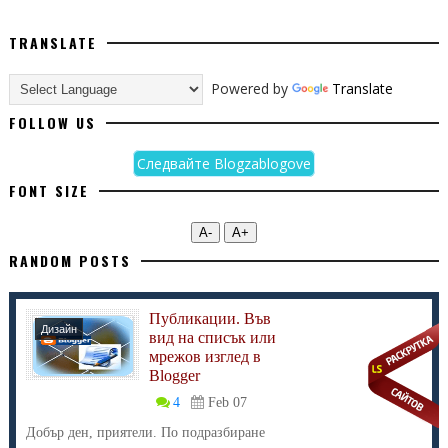
TRANSLATE
Powered by
Translate
FOLLOW US
Следвайте Blogzablogove
FONT SIZE
А-
А+
RANDOM POSTS
Публикации. Във
Дизайн
вид на списък или
мрежов изглед в
Blogger
4
Feb 07
Добър ден, приятели. По подразбиране