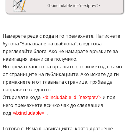
<b:includable id='nextprev'>
Намерете реда с кода и го премахнете. Натиснете
бутона "Запазване на шаблона", след това
прегледайте блога. Ако не намирате връзките за
навигация, значи се е получило.
Но премахването на връзките с този метод е само
от страниците на публикациите. Ако искате да ги
премахнете и от главната страница, трябва да
направете следното:
Откривате кода
и под
<b:includable id='nextprev'>
него премахнете всичко чак до следващия
код
.
</b:inсludаble>
Готово е! Няма я навигацията, която дразнеше