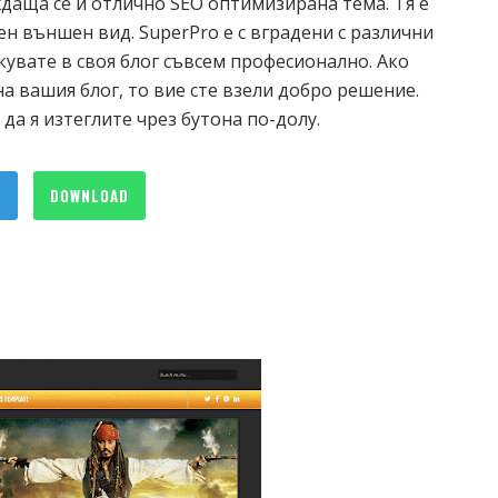
даща се и отлично SEO оптимизирана тема. Тя е
н външен вид. SuperPro е с вградени с различни
кувате в своя блог съвсем професионално. Ако
а вашия блог, то вие сте взели добро решение.
а я изтеглите чрез бутона по-долу.
O
DOWNLOAD