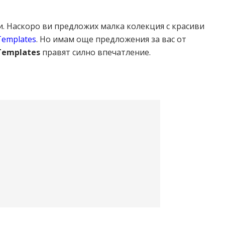
и. Наскоро ви предложих малка колекция с красиви
Templates
. Но имам още предложения за вас от
Templates
правят силно впечатление.