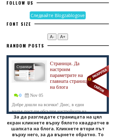
FOLLOW US
Следвайте Blogzablogove
FONT SIZE
А-
А+
RANDOM POSTS
Страници. Да
Страници
настроим
параметрите на
главната страница
на блога
0
Nov 05
Добре дошли на всички! Днес, в един
малък пост ще обсъдим настройките на
За да разгледате страницата на цял
...
екран кликнете върху бялото квадратче в
шапката на блога. Кликнете втори път
върху него, за да върнете обратно. То