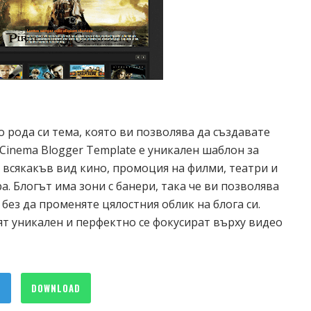
 рода си тема, която ви позволява да създавате
 Cinema Blogger Template е уникален шаблон за
 всякакъв вид кино, промоция на филми, театри и
. Блогът има зони с банери, така че ви позволява
 без да променяте цялостния облик на блога си.
т уникален и перфектно се фокусират върху видео
O
DOWNLOAD