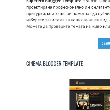
SuperPro Blogger Template
е бързо зареж
проектирана професионално и е с елеганте
притурки, които ще ви помогнат да публи
изберете тази тема за новия външен вид н
Можете да проверите темата на живо или д
DEM
CINEMA BLOGGER TEMPLATE