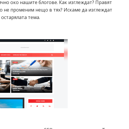
чно око нашите блогове. Как изглеждат? Правят
о не променим нещо в тях? Искаме да изглеждат
остарялата тема.