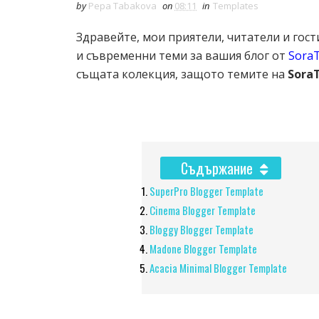
by
Pepa Tabakova
on
08:11
in
Templates
Здравейте, мои приятели, читатели и гост
и съвременни теми за вашия блог от
Sora
същата колекция, защото темите на
Sora
Съдържание
SuperPro Blogger Template
Cinema Blogger Template
Bloggy Blogger Template
Madone Blogger Template
Acacia Minimal Blogger Template