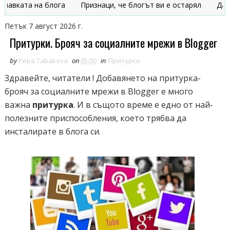
ката на блога
Признаци, че блогът ви е остарял
Да разп
Петък 7 август 2026 г.
Притурки. Брояч за социалните мрежи в Blogger
by
Pepa Tabakova
on
05:00
in
Притурки
Здравейте, читатели ! Добавянето на притурка-
брояч за социалните мрежи в Blogger е много
важна
притурка
. И в същото време е едно от най-
полезните приспособления, което трябва да
инсталирате в блога си.