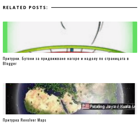
RELATED POSTS:
clear: both;
content: '';
display: block;
}
.trendy_counters ul {
list-style: none;
margin: 0;
Притурки. Бутони за придвижване нагоре и надолу по страницата в
Blogger
padding: 0;
clear: both;
}
.trendy_counters ul li {
text-align: center;
background: #f9f9f9;
}
Притурка Revolver Maps
.trendy_counters ul li a {
padding: 10px;
text-decoration:none;