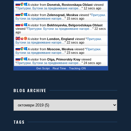
A visitor from
Donetsk, Rostovskaya Oblast
viewed
"
Притурки. Бутони за придвижване нагоре…
"
13 secs ago
A visitor from
Zelenograd, Moskva
viewed "
Притурки.
Бутони за придвижване нагоре…
"
16 secs ago
A visitor from
Bekhteyevka, Belgorodskaya Oblast
viewed "
Притурки. Бутони за придвижване нагоре…
"
23 secs
ago
A visitor from
London, England
viewed "
Притурки.
Бутони за придвижване нагоре…
"
23 secs ago
A visitor from
Moscow, Moskva
viewed "
Притурки.
Бутони за придвижване нагоре…
"
24 secs ago
A visitor from
Olga, Primorskiy Kray
viewed
"
Притурки. Бутони за придвижване нагоре…
"
25 secs ago
Get Script
Real Time
Tracking ON
BLOG ARCHIVE
TAGS