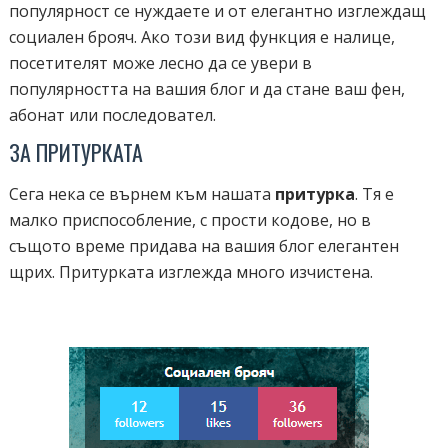
популярност се нуждаете и от елегантно изглеждащ
социален брояч. Ако този вид функция е налице,
посетителят може лесно да се увери в
популярността на вашия блог и да стане ваш фен,
абонат или последовател.
ЗА ПРИТУРКАТА
Сега нека се върнем към нашата
притурка
. Тя е
малко приспособление, с прости кодове, но в
същото време придава на вашия блог елегантен
щрих. Притурката изглежда много изчистена.