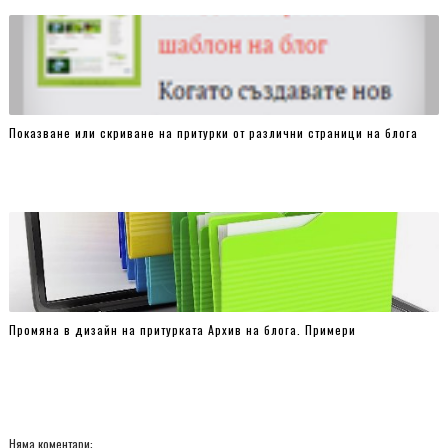
}
.trendy-counters-per-row-2 ul li {
width: 50%;
float: left;
}
Показване или скриване на притурки от различни страници на блога
.trendy-counters-per-row-3 ul li {
width: 33.333%;
float: left;
}
.trendy-counters-per-row-4 ul li {
width: 25%;
float: left;
Промяна в дизайн на притурката Архив на блога. Примери
}
.sc_vertical a, .sc_vertical span:not(.fa) {
display: block;
text-align: center
}
Няма коментари: