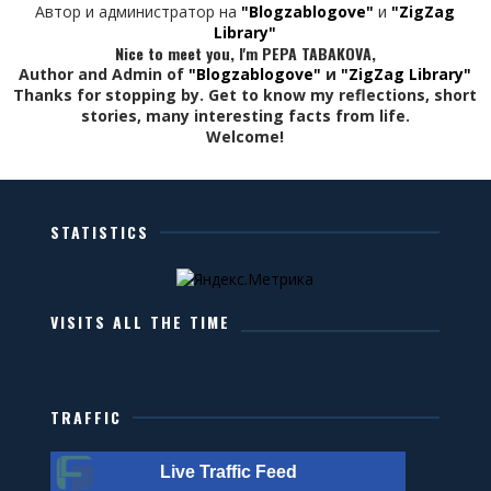
Автор и администратор на
"Blogzablogove"
и
"ZigZag
Library"
Nice to meet you, I'm PEPA TABAKOVA,
Author and Admin of
"Blogzablogove"
и
"ZigZag Library"
Thanks for stopping by. Get to know my reflections, short
stories, many interesting facts from life.
Welcome!
STATISTICS
VISITS ALL THE TIME
TRAFFIC
Live Traffic Feed