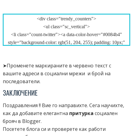
<div class="trendy_counters">
<ul class="sc_vertical">
<li class="count-twitter"><a data-color-hover="#0084b4"
style="background-color: rgb(51, 204, 255); padding: 10px;"
class="icon" href="
https://twitter.com/blogzablogove
"><span
class="fa fa-fw fa-twitter" style="font-size:24px; color:#fff" data-
➤Променете маркираните в червено текст с
color-hover="#fff"></span><span class="items"><span data-
вашите адреси в социални мрежи и брой на
color-hover="#fff" class="count" style="font-size:16px;
последователи.
color:#fff">
12
</span><span data-color-hover="#fff"
class="label" style="font-size:12px;
ЗАКЛЮЧЕНИЕ
color:#fff">followers</span></span></a></li>
Поздравления !! Вие го направихте. Сега научихте,
<li class="count-facebook"><a data-color-hover="#5E80BF"
как да добавите елегантна
притурка
социален
style="background-color:#3B5998; padding:10px;" class="icon"
брояч в Blogger.
href="
https://www.facebook.com/blogzablogove
"><span
Посетете блога си и проверете как работи
class="fa fa-fw fa-facebook-official" style="font-size:24px;