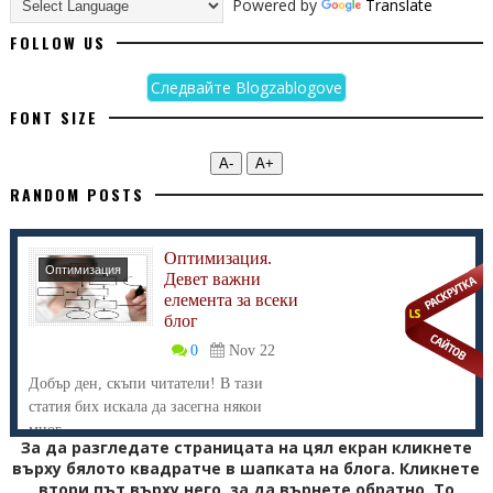
Powered by
Translate
background: #eaeaea;
display: inline-block;
FOLLOW US
margin-right: 5px;
Следвайте Blogzablogove
padding: 10px;
FONT SIZE
}
.trendy-counters-icons-order div:hover {
А-
А+
cursor: move;
RANDOM POSTS
}
.trendy_counters ul li {
Оптимизация.
text-align: center;
Оптимизация
Девет важни
background: #f9f9f9;
елемента за всеки
блог
width: 33%;
float: left;
0
Nov 22
padding: 0;
Добър ден, скъпи читатели! В тази
}
статия бих искала да засегна някои
мног...
За да разгледате страницата на цял екран кликнете
</style>
върху бялото квадратче в шапката на блога. Кликнете
втори път върху него, за да върнете обратно. То