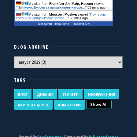
A visitor from
Frankfurt Am Main, Hessen
viewed
"
Притурки. Бутони за придвижване нагоре…
"
53 mins ago
A visitor from
Moscow, Moskva
viewed "
Притурки.
Бутони за придвижване нагоре…
"
53 mins ago
Get Script
Real Time
Tracking ON
BLOG ARCHIVE
TAGS
БЛОГ
ДИЗАЙН
ЕТИКЕТИ
ИЗОБРАЖЕНИЯ
Show All
КАРТА НА БЛОГА
КОМЕНТАРИ
Created By
SoraTemplates
| Distributed By
MyBloggerThemes