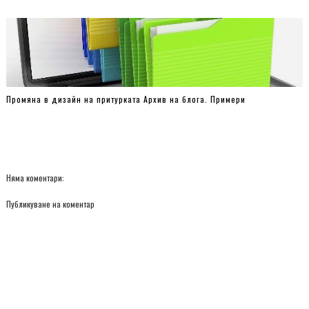
</a>",_+=l,$=1),document.write(_),document.write("
</div>"),document.write("</li>")}document.write("</ul>")}
</script>
<script type="text/javascript">
var posts_number =
5
;
var showpostswiththumbs = true;
Промяна в дизайн на притурката Архив на блога. Примери
var insidereadmorelink = true;
var showcomments = false;
var posts_date = true;
var post_summary = true;
Няма коментари:
var summary_chars = 70;
Публикуване на коментар
</script>
<script src="/feeds/posts/default?orderby=published&alt=json-in-
script&callback=showrpwiththumbs"></script>
<noscript>Your browser does not support JavaScript!</noscript>
<link href='http://fonts.googleapis.com/css?
family=Ubuntu+Condensed' rel='stylesheet' type='text/css' />