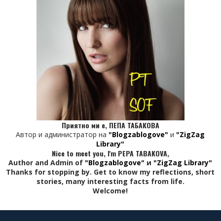
Приятно ми е, ПЕПА ТАБАКОВА
Автор и администратор на
"Blogzablogove"
и
"ZigZag
Library"
Nice to meet you, I'm PEPA TABAKOVA,
Author and Admin of
"Blogzablogove"
и
"ZigZag Library"
Thanks for stopping by. Get to know my reflections, short
stories, many interesting facts from life.
Welcome!