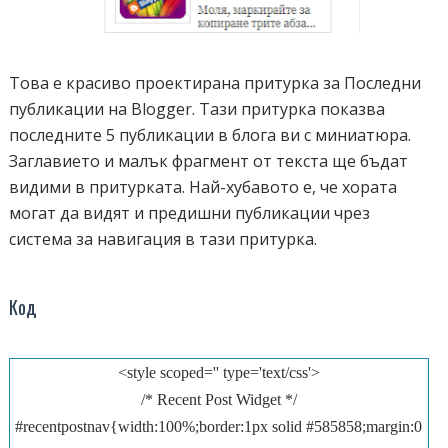
Това е красиво проектирана притурка за Последни
публикации на Blogger. Тази притурка показва
последните 5 публикации в блога ви с миниатюра.
Заглавието и малък фрагмент от текста ще бъдат
видими в притурката. Най-хубавото е, че хората
могат да видят и предишни публикации чрез
система за навигация в тази притурка.
Код
<style scoped='' type='text/css'>
/* Recent Post Widget */
#recentpostnav{width:100%;border:1px solid #585858;margin:0