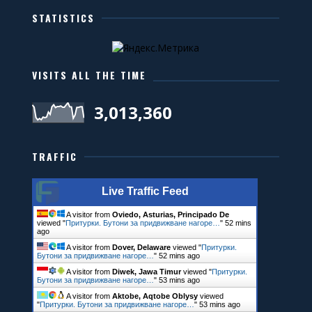
STATISTICS
VISITS ALL THE TIME
3,013,360
TRAFFIC
Live Traffic Feed
A visitor from
Oviedo, Asturias, Principado De
viewed "
Притурки. Бутони за придвижване нагоре…
"
52 mins
ago
A visitor from
Dover, Delaware
viewed "
Притурки.
Бутони за придвижване нагоре…
"
52 mins ago
A visitor from
Diwek, Jawa Timur
viewed "
Притурки.
Бутони за придвижване нагоре…
"
53 mins ago
A visitor from
Aktobe, Aqtobe Oblysy
viewed
"
Притурки. Бутони за придвижване нагоре…
"
53 mins ago