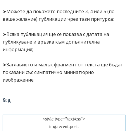
t=urlblog+"/feeds/posts/default"+e,n=document.createElement("sc
var recentpost_title = true;
ript");n.setAttribute("type","text/javascript"),n.setAttribute("src",t)
</script>
➤Можете да покажете последните 3, 4 или 5 (по
<script src="/feeds/posts/summary?
max-results=9
&amp;alt=json-
,n.setAttribute("id","arlinalabel"),document.getElementsByTagNa
ваше желание) публикации чрез тази притурка;
in-script&amp;callback=gallerygrid"></script>
me("head")[0].appendChild(n),startfeed=1}function
➤Всяка публикация ще се показва с датата на
removerscript(){var
публикуване и връзка към допълнителна
e=document.getElementById("arlinalabel"),t=e.parentNode;t.rem
информация;
oveChild(e)}onload=function(){navigasifeed(0)};
//]]>
➤Заглавието и малък фрагмент от текста ще бъдат
</script>
показани със симпатично миниатюрно
<div id="borpbox"></div>
изображение;
<div id="rpnavigation"></div>
Код
<style type="text/css">
img.recent-post-