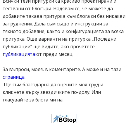
Всички тези притурки са красиво проектирани и
margin: 0 0 -5px; color: #777;}
тествани от блогъри. Надявам се, че можете да
.recent-posts-wrap a { text-decoration:none; }
добавите такава притурка към блога си без никакви
.recent-posts-wrap a:hover { color: #222;}
затруднения. Дала съм също и инструкции за
.post-date {color:#e0c0c6; font-size: 11px; }
тяхното добавяне, както и конфигурацията за всяка
.recent-post-title a {font-size: 14px;font-weight: bold;color:
притурка. Още варианти на притурка „Последни
#444;}
публикации“ ще видите, ако прочетете
.recent-post-title {padding: 6px 0px;}
публикацията
от преди месец.
.recent-posts-details a{ color: #222;}
.recent-posts-details {padding: 5px 0px 5px; }
За въпроси, моля, в коментарите. А може и на тази
</style>
страница
.
<script type="text/javascript">
Ще съм благодарна да оцените моя труд и
function showrpwiththumbs(t){document.write('<ul
кликнете върху звездичките по-долу. Или
class="recent-posts-wrap">');for(var e=0;e<posts_number;e++)
гласувайте за блога ми на:
{var
r,n=t.feed.entry[e],i=n.title.$t;if(e==t.feed.entry.length)break;for(v
ar o=0;o<n.link.length;o++)
{if("replies"==n.link[o].rel&&"text/html"==n.link[o].type)var
l=n.link[o].title,m=n.link[o].href;if("alternate"==n.link[o].rel)