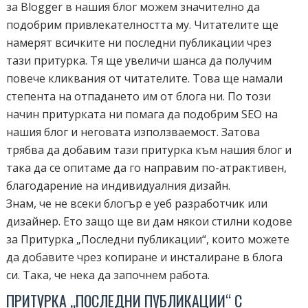
за Blogger в нашия блог можем значително да
подобрим привлекателността му. Читателите ще
намерят всичките ни последни публикации чрез
тази притурка. Тя ще увеличи шанса да получим
повече кликвания от читателите. Това ще намали
степента на отпадането им от блога ни. По този
начин притурката ни помага да подобрим SEO на
нашия блог и неговата използваемост. Затова
трябва да добавим тази притурка към нашия блог и
така да се опитаме да го направим по-атрактивен,
благодарение на индивидуалния дизайн.
Знам, че не всеки блогър е уеб разработчик или
дизайнер. Ето защо ще ви дам някои стилни кодове
за Притурка „Последни публикации“, които можете
да добавите чрез копиране и инсталиране в блога
си. Така, че нека да започнем работа.
ПРИТУРКА „ПОСЛЕДНИ ПУБЛИКАЦИИ“ С