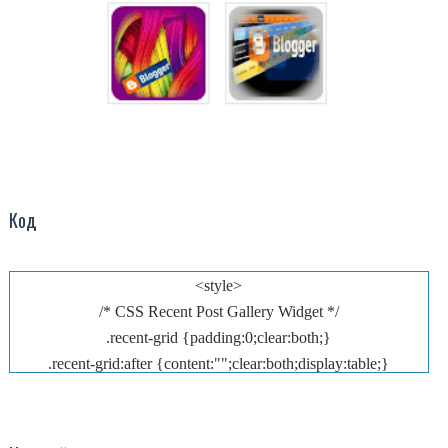
span.noactived{color:transparant!important}
</style>
<script type='text/javascript'>
//<![CDATA[
var numfeed =
5
;
var startfeed = 0;
var urlblog = "
####
";
var charac = 40;
Код
var urlprevious, urlnext;
function arlinafeed(e,t){for(var n=e.split("
<"),r=0;r<n.length;r++)-1!=n[r].indexOf(">")&&
<style>
(n[r]=n[r].substring(n[r].indexOf(">")+1,n[r].length));return
/* CSS Recent Post Gallery Widget */
n=n.join(""),n=n.substring(0,t-1)}function showrecentpostsae(e)
.recent-grid {padding:0;clear:both;}
{var t,n,r,a,i,s="";urlprevious="",urlnext="";for(var
.recent-grid:after {content:"";clear:both;display:table;}
l=0;l<e.feed.link.length;l++)"previous"==e.feed.link[l].rel&&
.recent-grid .galleryview{position:relative;display:inline-
(urlprevious=e.feed.link[l].href),"next"==e.feed.link[l].rel&&
block;margin:6px 0;overflow:hidden;}
(urlnext=e.feed.link[l].href);for(var
.recent-grid .galleryview a{text-