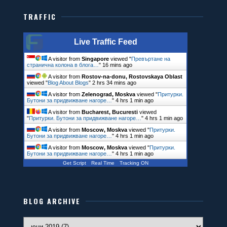
</select><a id="translate-me" href="#" title="Translate"></a>
TRAFFIC
</div>
<script type="text/javascript">
Live Traffic Feed
(function() {
var mylang = "ru", // Your website language
A visitor from
Singapore
viewed "
Превъртане на
странична колона в блога…
"
16 mins ago
anchor = document.getElementById('translate-me');
A visitor from
Rostov-na-donu, Rostovskaya Oblast
anchor.onclick = function() {
viewed "
Blog About Blogs
"
2 hrs 34 mins ago
window.open('http://translate.google.com/translate?u=' +
A visitor from
Zelenograd, Moskva
viewed "
Притурки.
Бутони за придвижване нагоре…
"
4 hrs 1 min ago
encodeURIComponent(location.href) + '&langpair=' + mylang +
A visitor from
Bucharest, Bucuresti
viewed
"
Притурки. Бутони за придвижване нагоре…
"
4 hrs 1 min ago
'%7C' + document.getElementById('translate-language').value +
A visitor from
Moscow, Moskva
viewed "
Притурки.
'&hl=en');
Бутони за придвижване нагоре…
"
4 hrs 1 min ago
return false;
A visitor from
Moscow, Moskva
viewed "
Притурки.
Бутони за придвижване нагоре…
"
4 hrs 1 min ago
};
Get Script
Real Time
Tracking ON
})();
</script>
BLOG ARCHIVE
</center>