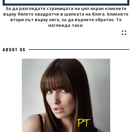
<option value="is" />Icelandic
За да разгледате страницата на цял екран кликнете
<option value="id" />Indonesian
върху бялото квадратче в шапката на блога. Кликнете
втори път върху него, за да върнете обратно. То
<option value="ga" />Irish
изглежда така:
<option value="it" />Italian
<option value="ja" />Japanese
<option value="kn" />Kannada
ABOUT US
<option value="ko" />Korean
<option value="la" />Latin
<option value="lv" />Latvian
<option value="lt" />Lithuanian
<option value="mk" />Macedonian
<option value="ms" />Malay
<option value="mt" />Maltese
<option value="no" />Norwegian
<option value="fa" />Persian
<option value="pl" />Polish
<option value="pt" />Portuguese