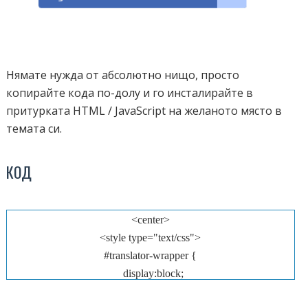
Нямате нужда от абсолютно нищо, просто
копирайте кода по-долу и го инсталирайте в
притурката HTML / JavaScript на желаното място в
темата си.
КОД
<center>
<style type="text/css">
#translator-wrapper {
display:block;
width:90%;