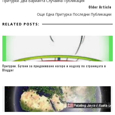
Притурки. Два Варианта Случайна Публикация
position:absolute;
Older Article
top:0;
Още Една Притурка Последни Публикации
right:0;
RELATED POSTS:
bottom:0;
cursor:pointer;
width:14%;
transition:all 0.3s ease;
}
#translator-wrapper a:before {
content:"";
Притурки. Бутони за придвижване нагоре и надолу по страницата в
Blogger
display:block;
width:0;
height:0;
border:6px solid transparent;
border-left-color:white;
position:absolute;
top:50%;