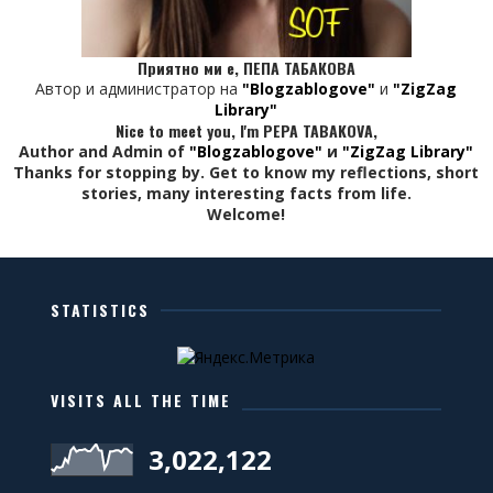
<option value="ro" />Romanian
<option value="ru" />Russian
Приятно ми е, ПЕПА ТАБАКОВА
<option value="sr" />Serbian
Автор и администратор на
"Blogzablogove"
и
"ZigZag
<option value="sk" />Slovak
Library"
<option value="sl" />Slovenian
Nice to meet you, I'm PEPA TABAKOVA,
Author and Admin of
"Blogzablogove"
и
"ZigZag Library"
<option value="es" />Spanish
Thanks for stopping by. Get to know my reflections, short
<option value="sw" />Swahili
stories, many interesting facts from life.
Welcome!
<option value="sv" />Swedish
<option value="ta" />Tamil
<option value="te" />Telugu
<option value="th" />Thai
STATISTICS
<option value="tr" />Turkish
<option value="uk" />Ukrainian
<option value="ur" />Urdu
VISITS ALL THE TIME
<option value="vi" />Vietnamese
<option value="cy" />Welsh
3,022,122
<option value="yi" />Yiddish