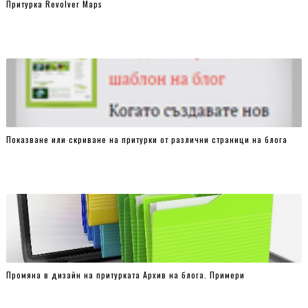
Притурка Revolver Maps
left:45%;
margin-top:-5px;
}
#translator-wrapper a:hover {opacity:0.9;}
#translator-wrapper a:active {opacity:0.9;}
#translator-wrapper select:focus,
#translator-wrapper a:focus,
#translator-wrapper select:active,
Показване или скриване на притурки от различни страници на блога
#translator-wrapper a:active {
border:none;
outline:none;
cursor:pointer;
}
option {
background:#444;
Промяна в дизайн на притурката Архив на блога. Примери
color:#e0e0e0;
}