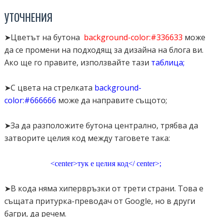
max-width:300px;
УТОЧНЕНИЯ
border:none;
background-color:#336633;
➤Цветът на бутона
background-color:#336633
може
color:#fff;
да се промени на подходящ за дизайна на блога ви.
overflow:hidden;
Ако ще го правите, използвайте тази
таблица
;
position:relative;
height:40px;
➤С цвета на стрелката
background-
line-height:40px;
color:#666666
може да направите същото;
border-radius:4px;
}
➤За да разположите бутона централно, трябва да
затворите целия код между таговете така:
#translator-wrapper:hover {color:#fff;}
<center>тук е целия код</ center>;
#translator-wrapper select:hover {color:#fff;}
#translator-wrapper select {
➤В кода няма хипервръзки от трети страни. Това е
border:none;
същата притурка-преводач от Google, но в други
background:transparent;
багри, да речем.
font-family:'Verdana',Arial,Sans-Serif;