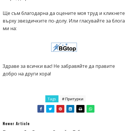
font-size:12px;
Ще съм благодарна да оцените моя труд и кликнете
width:100%;
върху звездичките по-долу. Или гласувайте за блога
color:#fff;
ми на:
-webkit-box-sizing:border-box;
-moz-box-sizing:border-box;
box-sizing:border-box;
-webkit-appearance:none;
cursor:text;
Здраве за всички вас! Не забравяйте да правите
padding:5px 10px;
добро на други хора!
}
#translator-wrapper a {
display:block;
background-color:#666666;
Tags
# Притурки
border:none;
color:#fff;
margin:0 0;
Newer Article
text-decoration:none;