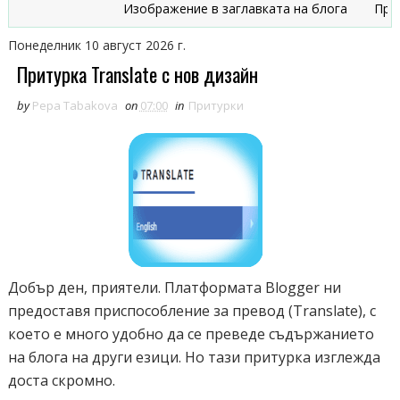
Изображение в заглавката на блога
Признац
Понеделник 10 август 2026 г.
Притурка Translate с нов дизайн
by
Pepa Tabakova
on
07:00
in
Притурки
Добър ден, приятели. Платформата Blogger ни
предоставя приспособление за превод (Translate), с
което е много удобно да се преведе съдържанието
на блога на други езици. Но тази притурка изглежда
доста скромно.