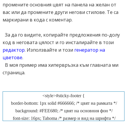
промените основния цвят на панела на желан от
вас или да промените други негови стилове. Те са
маркирани в кода с коментар.
За да го видите, копирайте предложения по-долу
код в неговата цялост и го инсталирайте в този
редактор
. Използвайте и този
генератор на
цветове
.
В моя пример има хипервръзка към главната ми
страница.
<style>#sticky-footer {
border-bottom: 1px solid #666666; /* цвят на рамката */
background: #FEE680; /* цвят на основния фон */
font-size: 16px; Tahoma /* размер и вид на шрифта */
color: #666666; /* цвят на шрифта*/