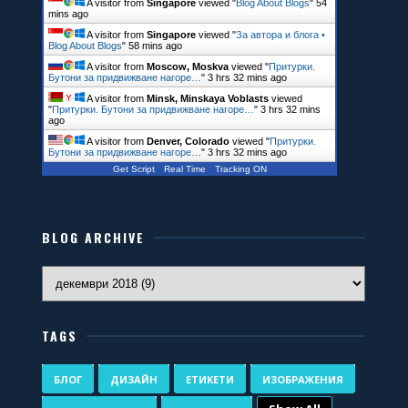
A visitor from
Singapore
viewed "
Blog About Blogs
"
54
mins ago
A visitor from
Singapore
viewed "
За автора и блога •
Blog About Blogs
"
58 mins ago
A visitor from
Moscow, Moskva
viewed "
Притурки.
Бутони за придвижване нагоре…
"
3 hrs 32 mins ago
A visitor from
Minsk, Minskaya Voblasts
viewed
"
Притурки. Бутони за придвижване нагоре…
"
3 hrs 32 mins
ago
A visitor from
Denver, Colorado
viewed "
Притурки.
Бутони за придвижване нагоре…
"
3 hrs 32 mins ago
Get Script
Real Time
Tracking ON
BLOG ARCHIVE
TAGS
БЛОГ
ДИЗАЙН
ЕТИКЕТИ
ИЗОБРАЖЕНИЯ