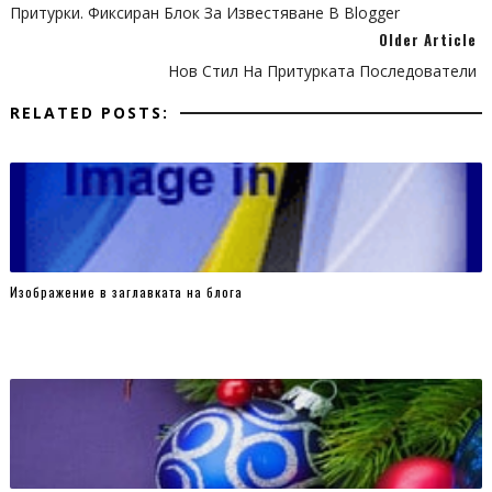
Притурки. Фиксиран Блок За Известяване В Blogger
var inside = false;
Older Article
//do
Нов Стил На Притурката Последователи
$(window).scroll(function() {
RELATED POSTS:
position = $(window).scrollTop();
if(position > topDistance && !inside) {
//add mouseover events
stbar();
$('#sticky-footer').bind('mouseenter',sibar);
$('#sticky-footer').bind('mouseleave',stbar);
inside = true;
Изображение в заглавката на блога
}
});
//close
$('#close').live('click', function(event) {
$('#sticky-footer').toggle('show');
});
})();