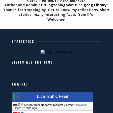
Nice to meet you, I'm PEPA TABAKOVA,
Author and Admin of
"Blogzablogove"
и
"ZigZag Library"
Thanks for stopping by. Get to know my reflections, short
stories, many interesting facts from life.
Welcome!
STATISTICS
VISITS ALL THE TIME
TRAFFIC
Live Traffic Feed
A visitor from
Moscow, Moskva
viewed "
Blog About
Blogs
"
12 mins ago