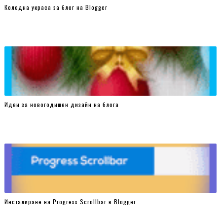
Коледна украса за блог на Blogger
});
</script>
<div id="sticky-footer">
<a href="
https://www.blogzablogove.com
"
target="_blank">
Благодаря за посещението!!! Очаквам Ви
пак!!!
</a>
<span id="close"></span>
Идеи за новогодишен дизайн на блога
</div>
Инсталиране на Progress Scrollbar в Blogger