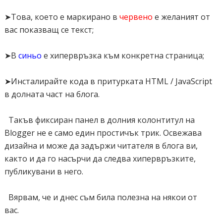
padding: 10px 20px;
➤Това, което е маркирано в
червено
е желаният от
position: fixed;
вас показващ се текст;
bottom: 0;
left: 0;
➤В
синьо
е хипервръзка към конкретна страница;
z-index: 2000;
width: 100%;
➤Инсталирайте кода в притурката HTML / JavaScript
text-align: center;
в долната част на блога.
}
#sticky-footer a {
Такъв фиксиран панел в долния колонтитул на
font: normal 18px Trebuchet MS;
Blogger не е само един простичък трик. Освежава
text-decoration: none;
дизайна и може да задържи читателя в блога ви,
}
както и да го насърчи да следва хипервръзките,
#close {
публикувани в него.
width: 20px;
height: 20px;
Вярвам, че и днес съм била полезна на някои от
background:
вас.
url(https://findicons.com/files/icons/1620/crystal_project/16/button