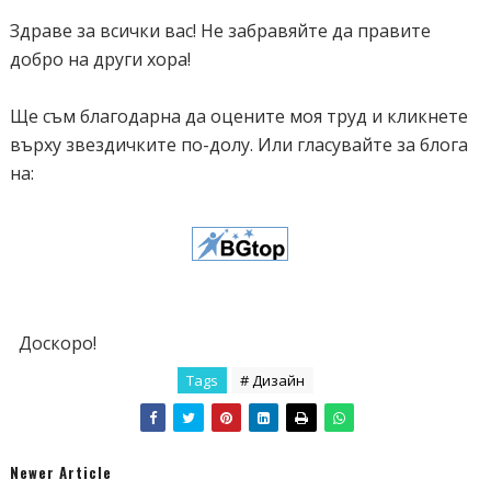
_cancel.png) top no-repeat;
Здраве за всички вас! Не забравяйте да правите
border: none;
добро на други хора!
margin: 3px 0 0 15px;
position: absolute;
Ще съм благодарна да оцените моя труд и кликнете
cursor: pointer;
върху звездичките по-долу. Или гласувайте за блога
}</style>
на:
<script type="text/javascript" src="http://code.jquery.com/jquery-
1.6.js"></script>
<script type="text/javascript">
$(document).ready(function() {
Доскоро!
(function() {
//settings
Tags
# Дизайн
var fadeSpeed = 200, fadeTo = 0.5, topDistance = 30;
var sibar = function() { $('#sticky-footer').fadeTo(fadeSpeed,1);
}, stbar = function() { $('#sticky-
Newer Article
footer').fadeTo(fadeSpeed,fadeTo); };