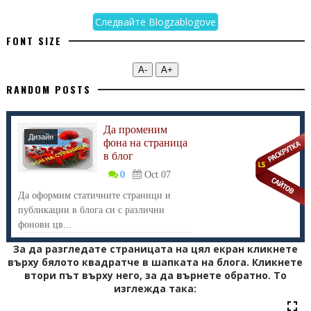
Следвайте Blogzablogove
FONT SIZE
А-
А+
RANDOM POSTS
Да променим
Дизайн
фона на страница
в блог
0
Oct 07
Да оформим статичните страници и
публикации в блога си с различни
фонови цв...
За да разгледате страницата на цял екран кликнете
върху бялото квадратче в шапката на блога. Кликнете
втори път върху него, за да върнете обратно. То
изглежда така: