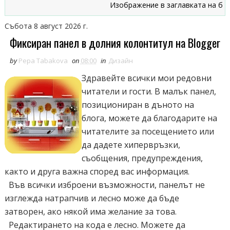
Изображение в заглавката на блога
Събота 8 август 2026 г.
Фиксиран панел в долния колонтитул на Blogger
by
Pepa Tabakova
on
08:00
in
Дизайн
Здравейте всички мои редовни
читатели и гости. В малък панел,
позициониран в дъното на
блога, можете да благодарите на
читателите за посещението или
да дадете хипервръзки,
съобщения, предупреждения,
както и друга важна според вас информация.
Във всички изброени възможности, панелът не
изглежда натрапчив и лесно може да бъде
затворен, ако някой има желание за това.
Редактирането на кода е лесно. Можете да