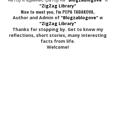
"ZigZag Library"
Nice to meet you, I'm PEPA TABAKOVA,
Author and Admin of
"Blogzablogove"
и
"ZigZag Library"
Thanks for stopping by. Get to know my
reflections, short stories, many interesting
facts from life.
Welcome!