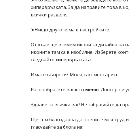
хипервръзката. За да направите това в к
всички раздели;
#PageList1
content: url(https://img.icons
➤Нищо друго няма в настройките.
mar
pad
От къде ще вземем икони за дизайна на 
pos
иконите там са в изобилие. Изберете които
следвайте
хипервръзката
.
#PageList1
Имате въпроси? Моля, в коментарите.
content: url(https://img.icons8.
mar
Разнообразете вашето
меню
. Доскоро и у
pad
pos
Здраве за всички вас! Не забравяйте да пр
Ще съм благодарна да оцените моя труд и
#PageList1 
гласувайте за блога на:
content: url(https://img.ico