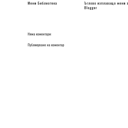
Меню Библиотека
Ъглово изплаващо меню 
Blogger
Няма коментари:
Публикуване на коментар