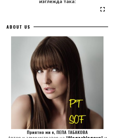
изглежда така:
ABOUT US
Приятно ми е, ПЕПА ТАБАКОВА
Автор и администратор на
"Blogzablogove"
и