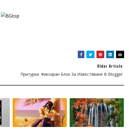
gin-right:5px;
ding-left: 3px;
ition: relative;
top: 5px;
}
li:nth-child(7):after {
s8.com/material-sharp/25/000000/map.png);
gin-right:5px;
Older Article
ding-left: 3px;
Притурки. Фиксиран Блок За Известяване В Blogger
ition: relative;
top: 5px;
}
 li:nth-child(8):after{
om/material-sharp/25/000000/information.png);
gin-right:5px;
ding-left: 3px;
ition: relative;