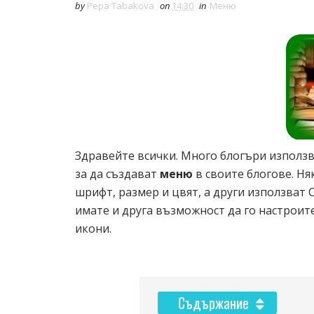
by
Pepa Tabakova
on
14:30
in
Меню
Здравейте всички. Много блогъри използв
за да създават
меню
в своите блогове. Ня
шрифт, размер и цвят, а други използват C
имате и друга възможност да го настроите
икони.
Съдържание