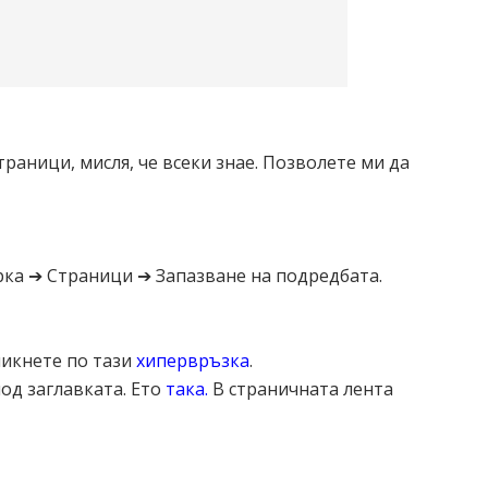
раници, мисля, че всеки знае. Позволете ми да
ка ➔ Страници ➔ Запазване на подредбата.
ликнете по тази
хипервръзка
.
од заглавката. Ето
така
.
В страничната лента