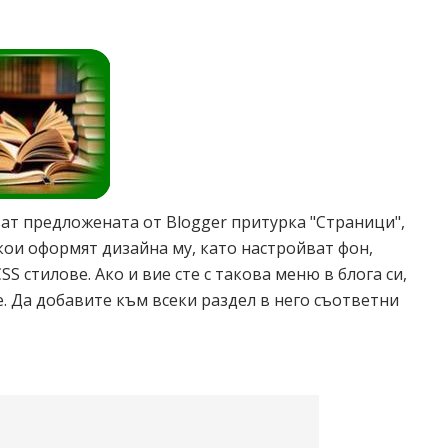
ат предложената от Blogger притурка "Страници",
кои оформят дизайна му, като настройват фон,
SS стилове. Ако и вие сте с такова меню в блога си,
. Да добавите към всеки раздел в него съответни