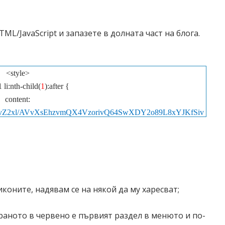
L/JavaScript и запазете в долната част на блога.
<style>
 li:nth-child(
1
):after {
content:
g/b/R29vZ2xl/AVvXsEhzvmQX4VzorivQ64SwXDY2o89L8xYJKfSiv
hbjf4KJCjl3DynrfYgGpM2N8_kphne_f83WwjVWABJ9kl
BZDcbQU/s22-no/home36.png
);
gin-right:5px;
ding-left: 3px;
ition: relative;
коните, надявам се на някой да му харесват;
top: 5px;
}
раното в червено е първият раздел в менюто и по-
li:nth-child(2):after {