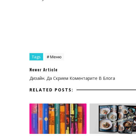
mar
pad
pos
#PageList1 
content: url(https://img.icon
Tags
# Меню
mar
Newer Article
pad
Дизайн. Да Скрием Коментарите В Блога
pos
RELATED POSTS:
#PageList1
content: url(https://img.icons8.c
mar
pad
pos