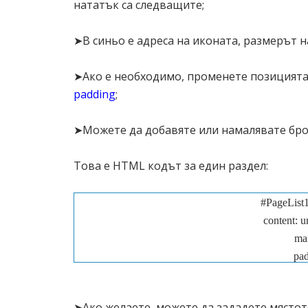
нататък са следващите;
url(https://blogger.googleusercontent.com/img
➤В синьо е адреса на иконата, размерът н
AMdaT9jr5AhLzc3EfzXHCXuD1AEcOj7_BkUN
xmyg3365-2Smk3oDd8GX
➤Ако е необходимо, променете позицията
mar
padding
;
pad
pos
➤Можете да добавяте или намалявате бро
Това е HTML кодът за един раздел:
#PageList1 
#PageList1 
url(https://blogger.googleusercontent.com/img/
content: u
wFCTTAy1smrVFtiI8QqmpEiLT5O2_uqI_bQldX
mar
2fSTRNomkmXwaEa8
pad
mar
pos
pad
pos
➤Ако желаете, можете да зададете мястото