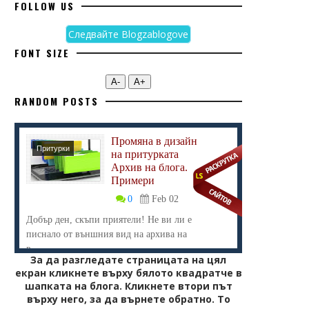
FOLLOW US
Следвайте Blogzablogove
FONT SIZE
А-
А+
RANDOM POSTS
Промяна в дизайн
Притурки
на притурката
Архив на блога.
Примери
0
Feb 02
Добър ден, скъпи приятели! Не ви ли е
писнало от външния вид на архива на
в...
За да разгледате страницата на цял
екран кликнете върху бялото квадратче в
шапката на блога. Кликнете втори път
върху него, за да върнете обратно. То