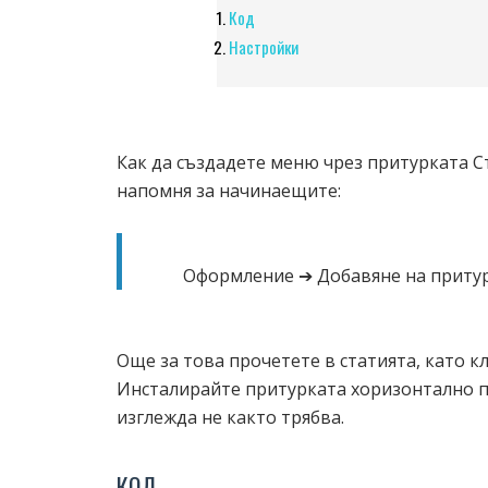
Код
Настройки
Как да създадете меню чрез притурката Ст
напомня за начинаещите:
Оформление ➔ Добавяне на притур
Още за това прочетете в статията, като к
Инсталирайте притурката хоризонтално п
изглежда не както трябва.
КОД