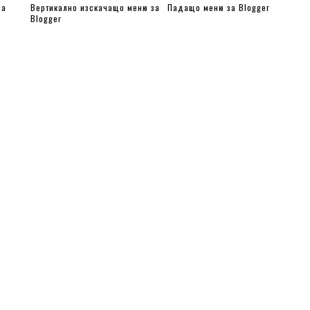
за
Вертикално изскачащо меню за
Падащо меню за Blogger
top: 5px;
Blogger
}
</style>