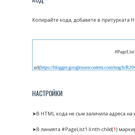
Копирайте кода, добавете в притурката HTM
#PageList1
url(
https://blogger.googleusercontent.com/im
YwvOQfqY8IKAXMZXpFVMFJc6W9b4K95VZxlMz
OCaQ0Hn_gDrjgEB7A
НАСТРОЙКИ
mar
pad
pos
➤В HTML кода не съм заличила адреса на и
➤В линията #PageList1 li:nth-child(
1
) марки
#PageList1 