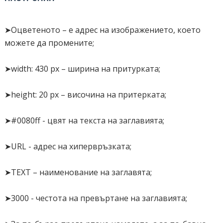
height: 20px;
border: 2px solid #ddd;
➤Оцветеното – е адрес на изображението, което
padding: 3px 3px 3px 40px;
можете да промените;
margin:10px 0;
}
➤width: 430 px – ширина на притурката;
#pscroller2 a{
text-decoration: none;
➤height: 20 px – височина на притерката;
color:#0080ff;
}
➤#0080ff - цвят на текста на заглавията;
#pscroller2 a:hover{
text-decoration: underline;
➤URL - адрес на хипервръзката;
}
.someclass{
➤TEXT – наименование на заглавята;
}
</style>
➤3000 - честота на превъртане на заглавията;
<script type="text/javascript">
/*Example message arrays for the two demo scrollers*/