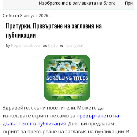
Изображение в заглавката на блога
Признаци
Събота 8 август 2026 г.
Притурки. Превъртане на заглавия на
публикации
by
Pepa Tabakova
on
07:30
in
Притурки
Здравейте, скъпи посетители. Можете да
използвате скрипт не само за
превъртането на
дълъг текст в публикация
. Днес ви предлагам
скрипт за превъртане на заглавия на публикации. В