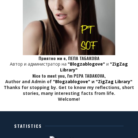
3000)
</script>
Приятно ми е, ПЕПА ТАБАКОВА
Автор и администратор на
"Blogzablogove"
и
"ZigZag
Library"
Nice to meet you, I'm PEPA TABAKOVA,
Author and Admin of
"Blogzablogove"
и
"ZigZag Library"
Thanks for stopping by. Get to know my reflections, short
stories, many interesting facts from life.
Welcome!
STATISTICS