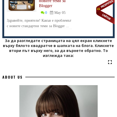
новите теми за
}
Blogger
}
0
May 05
pausescroller.getCSSpadding=function(tickerobj){ //get CSS
Здравейте, приятели! Какъв е проблемът
padding value, if any
с новите стандартни теми за Blogger ...
if (tickerobj.currentStyle)
return tickerobj.currentStyle["paddingTop"]
За да разгледате страницата на цял екран кликнете
върху бялото квадратче в шапката на блога. Кликнете
else if (window.getComputedStyle) //if DOM2
втори път върху него, за да върнете обратно. То
return window.getComputedStyle(tickerobj,
изглежда така:
"").getPropertyValue("padding-top")
else
return 0
ABOUT US
}
</script>
<script type="text/javascript">
//new pausescroller(name_of_message_array, CSS_ID,
CSS_classname, pause_in_miliseconds)
new pausescroller(pausecontent2, "pscroller2", "someclass",