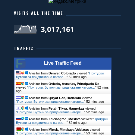
VISITS ALL THE TIME
3,017,161
TRAFFIC
Live Traffic Feed
A visitor from
Denver, Colorado
viewed "
Притурки.
Бутони за придвижване нагоре…
"
52 mins ago
A visitor from
Oviedo, Asturias, Principado De
viewed "
Притурки. Бутони за придвижване нагоре…
"
52 mins
ago
A visitor from
Qiryat Gat, Hadarom
viewed
"
Притурки. Бутони за придвижване нагоре…
"
52 mins ago
A visitor from
Petah Tikva, Hamerkaz
viewed
"
Притурки. Бутони за придвижване нагоре…
"
52 mins ago
A visitor from
Zelenograd, Moskva
viewed "
Притурки.
Бутони за придвижване нагоре…
"
52 mins ago
A visitor from
Minsk, Minskaya Voblasts
viewed
"
Притурки. Бутони за придвижване нагоре…
"
53 mins ago