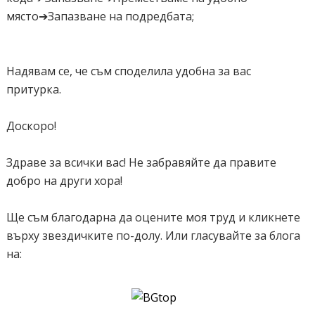
място➔Запазване на подредбата;
style="position: absolute; width: 100%; visibility: hidden"
id="'+divId+'2">'+content[1]+'</div></div>')
var scrollerinstance=this
Надявам се, че съм споделила удобна за вас
if (window.addEventListener) //run onload in DOM2 browsers
притурка.
window.addEventListener("load", function()
{scrollerinstance.initialize()}, false)
Доскоро!
else if (window.attachEvent) //run onload in IE5.5+
window.attachEvent("onload", function()
Здраве за всички вас! Не забравяйте да правите
{scrollerinstance.initialize()})
добро на други хора!
else if (document.getElementById) //if legacy DOM browsers,
just start scroller after 0.5 sec
Ще съм благодарна да оцените моя труд и кликнете
setTimeout(function(){scrollerinstance.initialize()}, 500)
върху звездичките по-долу. Или гласувайте за блога
}
на:
// -------------------------------------------------------------------
// initialize()- Initialize scroller method.
// -Get div objects, set initial positions, start up down animation
// -------------------------------------------------------------------