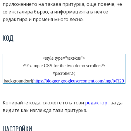
приложението на такава притурка, още повече, че
се инсталира бързо, а информацията в нея се
редактира и променя много лесно.
КОД
<style type="text/css">
/*Example CSS for the two demo scrollers*/
#pscroller2{
background:url(
https://blogger.googleusercontent.com/img/b/R29
vZ2xl/AVvXsEh-
RfukYD49e_P_y8i0q5cM8tC2TgbieZaFMnLZCKez00i9fxGqj
Копирайте кода, сложете го в този
редактор
, за да
QD0-t7m0l00vxCcB4BrPbyDdknhsoDET9A_uuht-
видите как изглежда тази притурка.
wIhRHiPiHTQ5Nr0mqGK20VBzTfvY_vFRIdS1f0tC9xI2Z3iB
_4/w30-h30-p/pero1.png
) no-repeat top left;
НАСТРОЙКИ
width: 330px;