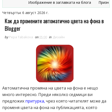
Изображение в заглавката на блога
Признаци, ч
Четвъртък 6 август 2026 г.
Как да промените автоматично цвета на фона в
Blogger
by
Pepa Tabakova
on
05:00
in
Дизайн
Автоматична промяна на цвета на фона е нещо
много интересно. Преди няколко седмици ви
предложих
притурка
,
чрез която читателят може да
променя цвета на фона на публикацията, която