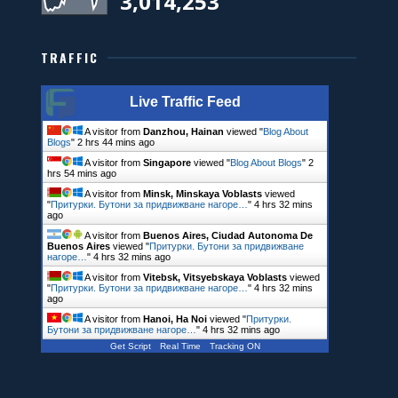
3,014,253
TRAFFIC
Live Traffic Feed
A visitor from
Danzhou, Hainan
viewed "
Blog About
Blogs
"
2 hrs 44 mins ago
A visitor from
Singapore
viewed "
Blog About Blogs
"
2
hrs 54 mins ago
A visitor from
Minsk, Minskaya Voblasts
viewed
"
Притурки. Бутони за придвижване нагоре…
"
4 hrs 32 mins
ago
A visitor from
Buenos Aires, Ciudad Autonoma De
Buenos Aires
viewed "
Притурки. Бутони за придвижване
нагоре…
"
4 hrs 32 mins ago
A visitor from
Vitebsk, Vitsyebskaya Voblasts
viewed
"
Притурки. Бутони за придвижване нагоре…
"
4 hrs 32 mins
ago
A visitor from
Hanoi, Ha Noi
viewed "
Притурки.
Бутони за придвижване нагоре…
"
4 hrs 32 mins ago
Get Script
Real Time
Tracking ON