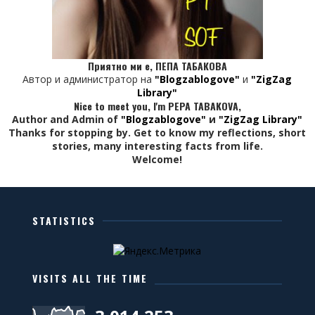
Приятно ми е, ПЕПА ТАБАКОВА
Автор и администратор на
"Blogzablogove"
и
"ZigZag
Library"
Nice to meet you, I'm PEPA TABAKOVA,
Author and Admin of
"Blogzablogove"
и
"ZigZag Library"
Thanks for stopping by. Get to know my reflections, short
stories, many interesting facts from life.
Welcome!
STATISTICS
VISITS ALL THE TIME