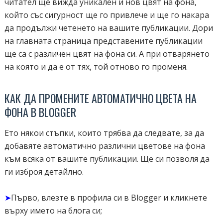
читател ще вижда уникален и нов цвят на фона,
който със сигурност ще го привлече и ще го накара
да продължи четенето на вашите публикации. Дори
на главната страница представените публикации
ще са с различен цвят на фона си. А при отварянето
на която и да е от тях, той отново го променя.
КАК ДА ПРОМЕНИТЕ АВТОМАТИЧНО ЦВЕТА НА
ФОНА В BLOGGER
Ето някои стъпки, които трябва да следвате, за да
добавяте автоматично различни цветове на фона
към всяка от вашите публикации. Ще си позволя да
ги изброя детайлно.
➤
Първо, влезте в профила си в Blogger и кликнете
върху името на блога си;