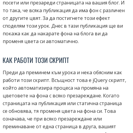
посети или презареди страницата на вашия блог. И
то така, че всяка публикация да има фон с различен
от другите цвят. За да постигнете този ефект
споделям този урок. Днес в тази публикация ще ви
покажа как да накарате фона на блога ви да
променя цвета си автоматично.
КАК РАБОТИ ТОЗИ СКРИПТ
Преди да преминем към урока и нека обясним как
работи този скрипт. Всъщност това е jQuery скрипт,
който автоматизира процеса на промяна на
цветовете на фона с всяко презареждане. Когато
страницата на публикация или статична страница
се обновява, тя променя цвета на фона си. Това
означава, че при всяко презареждане или
преминаване от една страница в друга, вашият