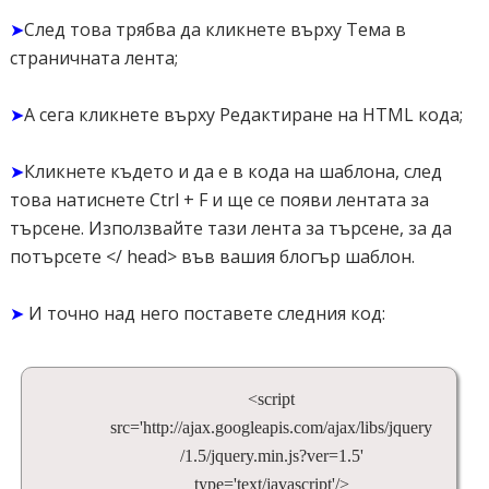
➤
След това трябва да кликнете върху Тема в
страничната лента;
➤
А сега кликнете върху Редактиране на HTML кода;
➤
Кликнете където и да е в кода на шаблона, след
това натиснете Ctrl + F и ще се появи лентата за
търсене. Използвайте тази лента за търсене, за да
потърсете </ head> във вашия блогър шаблон.
➤
И точно над него поставете следния код:
<script
src='http://ajax.googleapis.com/ajax/libs/jquery
/1.5/jquery.min.js?ver=1.5'
type='text/javascript'/>