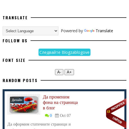
TRANSLATE
Powered by
Translate
FOLLOW US
Следвайте Blogzablogove
FONT SIZE
А-
А+
RANDOM POSTS
Да променим
Дизайн
фона на страница
в блог
0
Oct 07
Да оформим статичните страници и