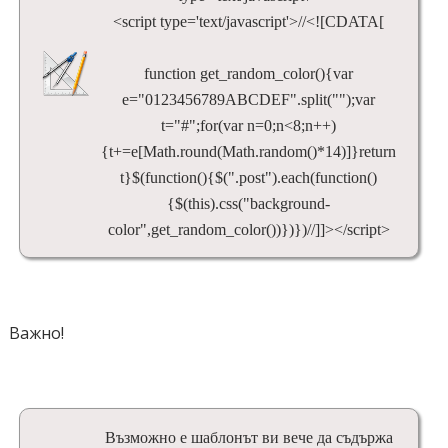
<script type='text/javascript'>//<![CDATA[
function get_random_color(){var
e="0123456789ABCDEF".split("");var
t="#";for(var n=0;n<8;n++)
{t+=e[Math.round(Math.random()*14)]}return
t}$(function(){$(".post").each(function()
{$(this).css("background-
color",get_random_color())})})//]]></script>
Важно!
Възможно е шаблонът ви вече да съдържа