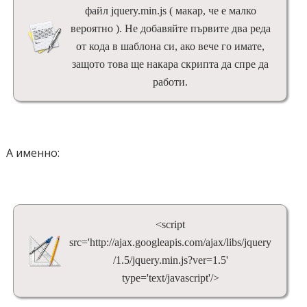
файл jquery.min.js ( макар, че е малко
вероятно ). Не добавяйте първите два реда
от кода в шаблона си, ако вече го имате,
защото това ще накара скрипта да спре да
работи.
А именно:
<script
src='http://ajax.googleapis.com/ajax/libs/jquery
/1.5/jquery.min.js?ver=1.5'
type='text/javascript'/>