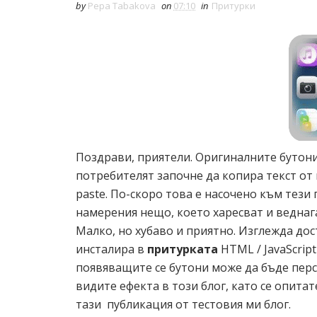
by
Pepa Tabakova
on
07:10
in
Притурки
Поздрави, приятели. Оригиналните бутони
потребителят започне да копира текст от 
paste. По-скоро това е насочено към тези
намерения нещо, което харесват и веднаг
Малко, но хубаво и приятно. Изглежда дос
инсталира в
притурката
HTML / JavaScript
появяващите се бутони може да бъде пер
видите ефекта в този блог, като се опита
тази публикация от тестовия ми блог.