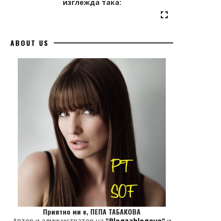
изглежда така:
ABOUT US
Приятно ми е, ПЕПА ТАБАКОВА
Автор и администратор на
"Blogzablogove"
и