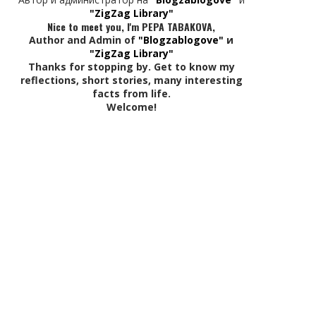
"ZigZag Library"
Nice to meet you, I'm PEPA TABAKOVA,
Author and Admin of
"Blogzablogove"
и
"ZigZag Library"
Thanks for stopping by. Get to know my
reflections, short stories, many interesting
facts from life.
Welcome!