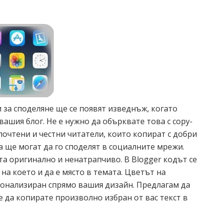
 за споделяне ще се появят изведнъж, когато
вашия блог. Не е нужно да обърквате това с copy-
 почтени и честни читатели, които копират с добри
а ще могат да го споделят в социалните мрежи.
та оригинално и ненатрапчиво. В Blogger кодът се
 на което и да е място в темата. Цветът на
сонализиран спрямо вашия дизайн. Предлагам да
те да копирате произволно избран от вас текст в