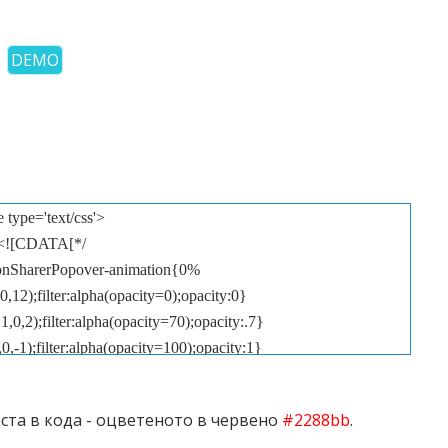
DEMO
e type='text/css'>
<![CDATA[*/
onSharerPopover-animation{0%
0,12);filter:alpha(opacity=0);opacity:0}
,0,2);filter:alpha(opacity=70);opacity:.7}
,-1);filter:alpha(opacity=100);opacity:1}
1,0,0);filter:alpha(opacity=100);opacity:1}
}
еста в кода - оцветеното в червено
#2288bb
.
ition:absolute;top:-100px;left:-100px;z-index:1010}