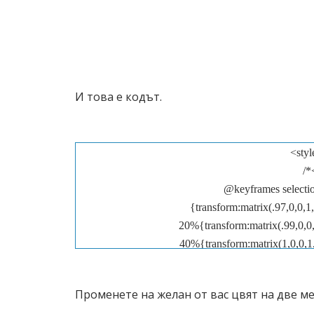
И това е кодът.
<styl
/*
@keyframes selecti
{transform:matrix(.97,0,0,1,
20%{transform:matrix(.99,0,0,1
40%{transform:matrix(1,0,0,1,0
100%,70%{transform:matrix(1,0,0,
Променете на желан от вас цвят на две м
#selectionSharerPopover{display:none;pos