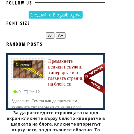
FOLLOW US
Следвайте Blogzablogove
FONT SIZE
А-
А+
RANDOM POSTS
Премахнете
Страници
всички ненужни
Хипервръзки
хипервръзки от
главната страница
на блога си
0
Jan 12
Здравейте. Темата как да премахнем
външните хипервръзки от нашия блог
За да разгледате страницата на цял
отлаг...
екран кликнете върху бялото квадратче в
шапката на блога. Кликнете втори път
върху него, за да върнете обратно. То