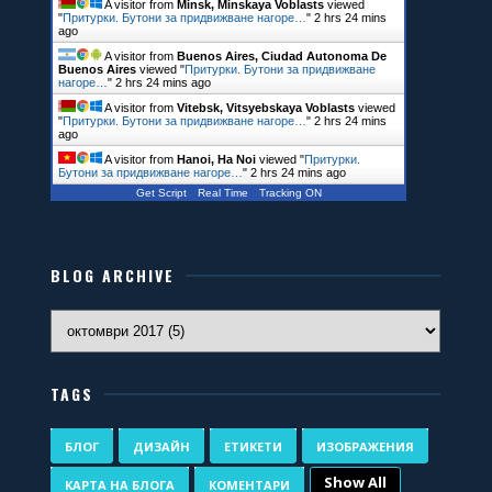
A visitor from
Minsk, Minskaya Voblasts
viewed
"
Притурки. Бутони за придвижване нагоре…
"
2 hrs 24 mins
ago
A visitor from
Buenos Aires, Ciudad Autonoma De
Buenos Aires
viewed "
Притурки. Бутони за придвижване
нагоре…
"
2 hrs 24 mins ago
A visitor from
Vitebsk, Vitsyebskaya Voblasts
viewed
"
Притурки. Бутони за придвижване нагоре…
"
2 hrs 24 mins
ago
A visitor from
Hanoi, Ha Noi
viewed "
Притурки.
Бутони за придвижване нагоре…
"
2 hrs 24 mins ago
Get Script
Real Time
Tracking ON
BLOG ARCHIVE
TAGS
БЛОГ
ДИЗАЙН
ЕТИКЕТИ
ИЗОБРАЖЕНИЯ
Show All
КАРТА НА БЛОГА
КОМЕНТАРИ