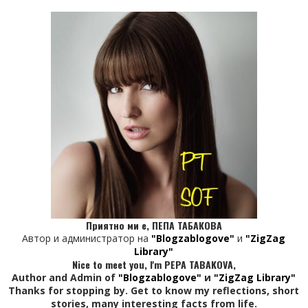
Приятно ми е, ПЕПА ТАБАКОВА
Автор и администратор на
"Blogzablogove"
и
"ZigZag
Library"
Nice to meet you, I'm PEPA TABAKOVA,
Author and Admin of
"Blogzablogove"
и
"ZigZag Library"
Thanks for stopping by. Get to know my reflections, short
stories, many interesting facts from life.