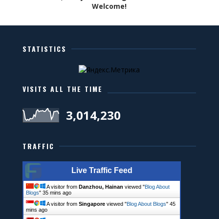
Welcome!
STATISTICS
VISITS ALL THE TIME
3,014,230
TRAFFIC
Live Traffic Feed
A visitor from
Danzhou, Hainan
viewed "
Blog About
Blogs
"
36 mins ago
A visitor from
Singapore
viewed "
Blog About Blogs
"
45
mins ago