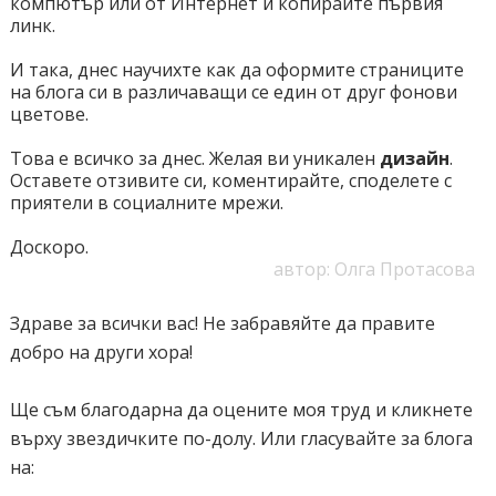
компютър или от Интернет и копирайте първия
линк.
И така, днес научихте как да оформите страниците
на блога си в различаващи се един от друг фонови
цветове.
Това е всичко за днес. Желая ви уникален
дизайн
.
Оставете отзивите си, коментирайте, споделете с
приятели в социалните мрежи.
Доскоро.
автор: Олга Протасова
Здраве за всички вас! Не забравяйте да правите
добро на други хора!
Ще съм благодарна да оцените моя труд и кликнете
върху звездичките по-долу. Или гласувайте за блога
на: