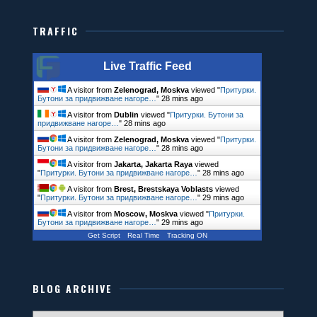
font-size:24px; /*размер шрифт */
TRAFFIC
left:10%; /* отстъп */
margin:0 auto;
Live Traffic Feed
padding: 20px;
position:absolute;
A visitor from
Zelenograd, Moskva
viewed "
Притурки.
Бутони за придвижване нагоре…
"
28 mins ago
top:70%;
A visitor from
Dublin
viewed "
Притурки. Бутони за
придвижване нагоре…
"
28 mins ago
width:200px; /*височина на панела */
A visitor from
Zelenograd, Moskva
viewed "
Притурки.
Бутони за придвижване нагоре…
"
28 mins ago
-webkit-animation-name: anim_titles;
A visitor from
Jakarta, Jakarta Raya
viewed
"
Притурки. Бутони за придвижване нагоре…
"
28 mins ago
-webkit-animation-duration: 24.0s;
A visitor from
Brest, Brestskaya Voblasts
viewed
"
Притурки. Бутони за придвижване нагоре…
"
29 mins ago
-webkit-animation-timing-function: linear;
A visitor from
Moscow, Moskva
viewed "
Притурки.
-webkit-animation-iteration-count: infinite;
Бутони за придвижване нагоре…
"
29 mins ago
Get Script
Real Time
Tracking ON
-webkit-animation-direction: normal;
-webkit-animation-delay: 0;
-webkit-animation-play-state: running;
BLOG ARCHIVE
-webkit-animation-fill-mode: forwards;
-moz-animation-name: anim_titles;