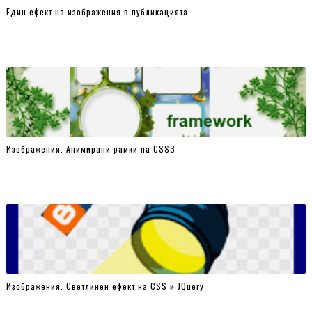
top:0;
Един ефект на изображения в публикацията
-webkit-animation-name: anim_slides;
-webkit-animation-duration: 24.0s;
-webkit-animation-timing-function: linear;
-webkit-animation-iteration-count: infinite;
-webkit-animation-direction: normal;
-webkit-animation-delay: 0;
-webkit-animation-play-state: running;
Изображения. Анимирани рамки на CSSЗ
-webkit-animation-fill-mode: forwards;
-moz-animation-name: anim_slides;
-moz-animation-duration: 24.0s;
-moz-animation-timing-function: linear;
-moz-animation-iteration-count: infinite;
-moz-animation-direction: normal;
-moz-animation-delay: 0;
Изображения. Светлинен ефект на CSS и JQuery
-moz-animation-play-state: running;
-moz-animation-fill-mode: forwards;