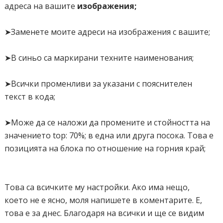
адреса на вашите
изображения;
</div>
<style>
➤Заменете моите адреси на изображения с вашите;
.slides {
height:300px; /*височина слайдер */
➤В синьо са маркирани техните наименования;
margin:50px auto;
overflow:hidden;
➤Всички променливи за указани с пояснителен
position:relative;
текст в кода;
width:900px; /* обща ширина */
}
➤Може да се наложи да промените и стойността на
.slides ul {
значението top: 70%; в една или друга посока. Това е
list-style:none;
позицията на блока по отношение на горния край;
position:relative;
}
Това са всичките му настройки. Ако има нещо,
@-webkit-keyframes anim_slides {
което не е ясно, моля напишете в коментарите. Е,
0% {
това е за днес. Благодаря на всички и ще се видим
opacity:0;