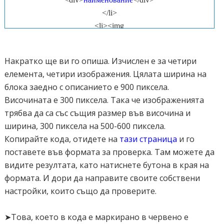
</li>
<li><img
src="
http://i29.fastpic.ru/big/2011/1217/c3/62541e77fd313c9be76
5a83fc68420c3.jpg
" alt="image02" />
Накратко ще ви го опиша. Изчислен е за четири
<div>
наименование
</div>
елемента, четири изображения. Цялата ширина на
</li>
блока заедно с описанието е 900 пиксела.
<li><img src="
http://www.travelshoppingitaly.com/wp-
Височината е 300 пиксела. Така че изображенията
content/uploads/2013/03/krasivo-ozero-peyzazh-gory-priroda-
трябва да са със същия размер във височина и
favim-ru-337491.jpg
" alt="image03" />
ширина, 300 пиксела на 500-600 пиксела.
<div>
наименование
</div>
Копирайте кода, отидете на
тази страница
и го
</li>
поставете във формата за проверка. Там можете да
<li><img src="
http://tg-
видите резултата, като натиснете бутона в края на
journal.com/images/arhiv/turizm2/kuba/kuba.jpg
" alt="image04"
формата. И дори да направите своите собствени
/>
настройки, които също да проверите.
<div>
наименование
</div>
</li>
➤Това, което в кода е маркирано в червено е
</ul>