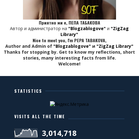
opacity:1;
}
25% {
Приятно ми е, ПЕПА ТАБАКОВА
left:100%;
Автор и администратор на
"Blogzablogove"
и
"ZigZag
opacity:0;
Library"
Nice to meet you, I'm PEPA TABAKOVA,
}
Author and Admin of
"Blogzablogove"
и
"ZigZag Library"
100% {
Thanks for stopping by. Get to know my reflections, short
stories, many interesting facts from life.
left:100%;
Welcome!
opacity:0;
}
}
.slides ul li div {
STATISTICS
background-color:#003366; /*фон заглавие */
border-radius:10px 10px 10px 10px;
VISITS ALL THE TIME
box-shadow:0 0 5px #FFFFFF inset; /* размер и сянка на
рамка */
3,014,718
color:#FFFFFF; /*цвят шрифт */