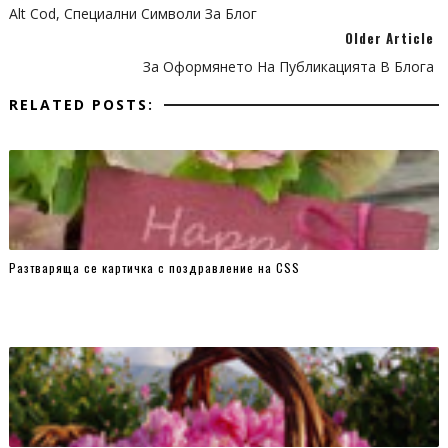
}
Alt Cod, Специални Символи За Блог
6% {
Older Article
opacity:1;
За Оформянето На Публикацията В Блога
}
RELATED POSTS:
24% {
opacity:1;
}
30% {
opacity:0;
}
Разтваряща се картичка с поздравление на CSS
100% {
opacity:0;
}
}
.slides ul li {
opacity:0;
position:absolute;