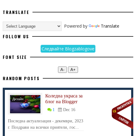
TRANSLATE
@-webkit-keyframes anim_titles {
0% {
Powered by
Translate
left:100%;
FOLLOW US
opacity:0;
}
Следвайте Blogzablogove
5% {
FONT SIZE
left:10%;
opacity:1;
А-
А+
}
RANDOM POSTS
20% {
left:10%;
Коледна украса за
opacity:1;
Дизайн
блог на Blogger
}
1
Dec 16
25% {
Последна актуализация - декември, 2023
left:100%;
г. Поздрави на всички приятели, гос...
opacity:0;