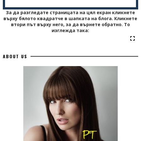
}
100% {
За да разгледате страницата на цял екран кликнете
върху бялото квадратче в шапката на блога. Кликнете
left:100%;
втори път върху него, за да върнете обратно. То
opacity:0;
изглежда така:
}
}
@-moz-keyframes anim_titles {
ABOUT US
0% {
left:100%;
opacity:0;
}
5% {
left:10%;
opacity:1;
}
20% {
left:10%;