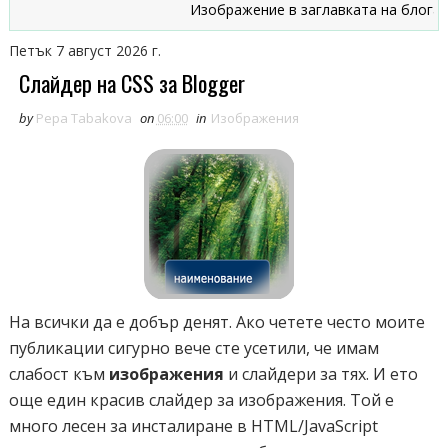
Изображение в заглавката на блога
Петък 7 август 2026 г.
Слайдер на CSS за Blogger
by
Pepa Tabakova
on
06:00
in
Изображения
На всички да е добър денят. Ако четете често моите
публикации сигурно вече сте усетили, че имам
слабост към
изображения
и слайдери за тях. И ето
още един красив слайдер за изображения. Той е
много лесен за инсталиране в HTML/JavaScript