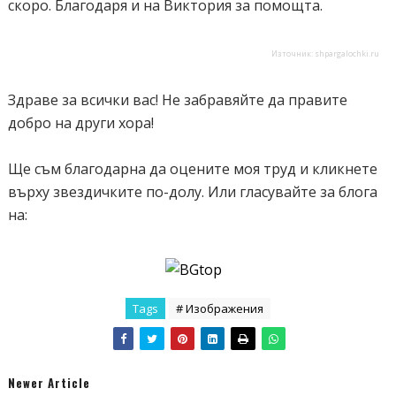
скоро. Благодаря и на Виктория за помощта.
}
6% {
Източник: shpargalochki.ru
opacity:1;
}
Здраве за всички вас! Не забравяйте да правите
24% {
добро на други хора!
opacity:1;
}
Ще съм благодарна да оцените моя труд и кликнете
30% {
върху звездичките по-долу. Или гласувайте за блога
opacity:0;
на:
}
100% {
opacity:0;
}
Tags
# Изображения
}
@-moz-keyframes anim_slides {
0% {
opacity:0;
Newer Article