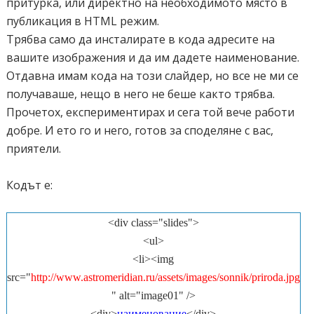
притурка, или директно на необходимото място в
публикация в HTML режим.
Трябва само да инсталирате в кода адресите на
вашите изображения и да им дадете наименование.
Отдавна имам кода на този слайдер, но все не ми се
получаваше, нещо в него не беше както трябва.
Прочетох, експериментирах и сега той вече работи
добре. И ето го и него, готов за споделяне с вас,
приятели.
Кодът е:
<div class="slides">
<ul>
<li><img
src="
http://www.astromeridian.ru/assets/images/sonnik/priroda.jpg
" alt="image01" />
<div>
наименование
</div>