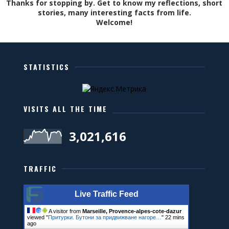
Thanks for stopping by. Get to know my reflections, short
stories, many interesting facts from life.
Welcome!
STATISTICS
VISITS ALL THE TIME
3,021,616
TRAFFIC
Live Traffic Feed
A visitor from
Marseille, Provence-alpes-cote-dazur
viewed "
Притурки. Бутони за придвижване нагоре…
"
22 mins
ago