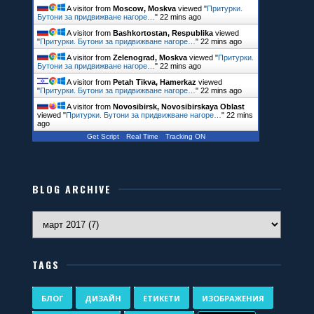
A visitor from
Moscow, Moskva
viewed "
Притурки.
Бутони за придвижване нагоре…
"
22 mins ago
A visitor from
Bashkortostan, Respublika
viewed
"
Притурки. Бутони за придвижване нагоре…
"
22 mins ago
A visitor from
Zelenograd, Moskva
viewed "
Притурки.
Бутони за придвижване нагоре…
"
22 mins ago
A visitor from
Petah Tikva, Hamerkaz
viewed
"
Притурки. Бутони за придвижване нагоре…
"
22 mins ago
A visitor from
Novosibirsk, Novosibirskaya Oblast
viewed "
Притурки. Бутони за придвижване нагоре…
"
22 mins
ago
Get Script
Real Time
Tracking ON
BLOG ARCHIVE
TAGS
БЛОГ
ДИЗАЙН
ЕТИКЕТИ
ИЗОБРАЖЕНИЯ