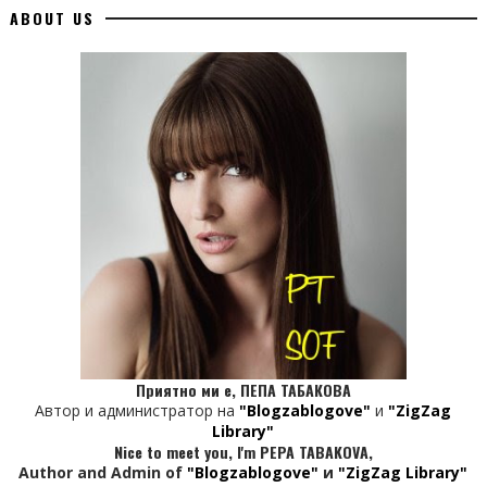
ABOUT US
Приятно ми е, ПЕПА ТАБАКОВА
Автор и администратор на
"Blogzablogove"
и
"ZigZag
Library"
Nice to meet you, I'm PEPA TABAKOVA,
Author and Admin of
"Blogzablogove"
и
"ZigZag Library"