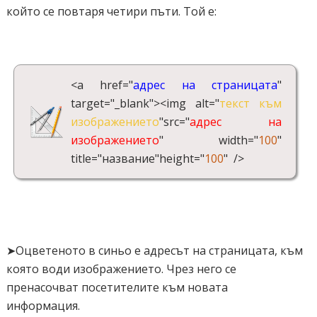
който се повтаря четири пъти. Той е:
'width': '900px',
'background': 'dark grey',
'border': '1px solid dark grey'
},
<a href="
адрес на страницата
"
inc: 2, //speed - pixel increment for each iteration of this
target="_blank"><img alt="
текст към
marquee's movement
изображението
"src="
адрес на
mouse: 'cursor driven', //mouseover behavior ('pause'
изображението
" width="
100
"
'cursor driven' or false)
title="название"height="
100
" />
moveatleast: 2,
neutral: 150,
persist: true,
savedirection: true
});
➤Оцветеното в синьо е адресът на страницата, към
</script>
която води изображението. Чрез него се
<div class="marquee" id="mycrawler2">
пренасочват посетителите към новата
информация.
<a href="
адрес на страницата
" target="_blank"><img