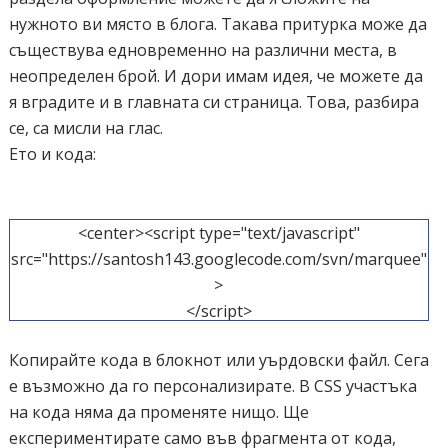
нужното ви място в блога. Такава притурка може да
съществува едновременно на различни места, в
неопределен брой. И дори имам идея, че можете да
я вградите и в главната си страница. Това, разбира
се, са мисли на глас.
Ето и кода:
<center><script type="text/javascript"
src="https://santosh143.googlecode.com/svn/marquee"
>
</script>
<script type="text/javascript">
Копирайте кода в блокнот или уърдовски файл. Сега
marqueeInit({
е възможно да го персонализирате. В CSS участъка
uniqueid: 'mycrawler',
на кода няма да променяте нищо. Ще
style: {
експериментирате само във фрагмента от кода,
'padding': '5px',