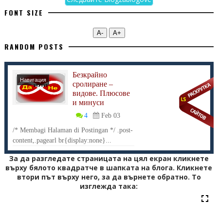
FONT SIZE
А-
А+
RANDOM POSTS
Безкрайно
Навигация
сролиране –
видове. Плюсове
и минуси
4
Feb 03
/* Membagi Halaman di Postingan */ .post-
content,.pagearl br{display:none}...
За да разгледате страницата на цял екран кликнете
върху бялото квадратче в шапката на блога. Кликнете
втори път върху него, за да върнете обратно. То
изглежда така: