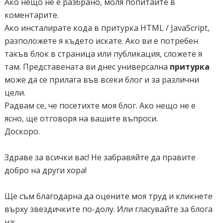
Ако нещо не е разбрано, моля попитайте в
коментарите.
<script type="text/javascript">
Ако инсталирате кода в притурка HTML / JavaScript,
marqueeInit({
разположете я където искате. Ако ви е потребен
uniqueid: 'mycrawler2',
такъв блок в страница или публикация, сложете я
style: {
там. Представената ви днес универсална
притурка
'padding': '2px',
може да се прилага във всеки блог и за различни
'width': '700',
цели.
'height': '180px'
Радвам се, че посетихте моя блог. Ако нещо не е
},
ясно, ще отговоря на вашите въпроси.
inc: 5, //speed - pixel increment for each iteration of this
Доскоро.
marquee's movement
mouse: 'cursor driven', //mouseover behavior ('pause'
Здраве за всички вас! Не забравяйте да правите
'cursor driven' or false)
добро на други хора!
moveatleast: 2,
neutral: 150,
Ще съм благодарна да оцените моя труд и кликнете
savedirection: true,
върху звездичките по-долу. Или гласувайте за блога
random: true
на: