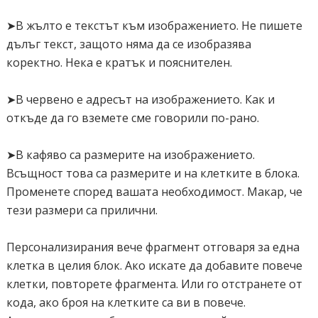
alt="
текст към изображението
"src="
адрес на
➤В жълто е текстът към изображението. Не пишете
изображението
" width="
100
"
дълъг текст, защото няма да се изобразява
title="название"height="
100
" />
коректно. Нека е кратък и пояснителен.
<a href="
адрес на страницата
" target="_blank"><img
alt="
текст към изображението
"src="
адрес на
➤В червено е адресът на изображението. Как и
изображението
" width="
100
"
откъде да го вземете сме говорили по-рано.
title="название"height="
100
" />
</a>
➤В кафяво са размерите на изображението.
<a href="
адрес на страницата
" target="_blank"><img
Всъщност това са размерите и на клетките в блока.
alt="
текст към изображението
"src="
адрес на
Променете според вашата необходимост. Макар, че
изображението
" width="
100
"
тези размери са прилични.
title="название"height="
100
" />
<a href="
адрес на страницата
" target="_blank"><img
Персонализирания вече фрагмент отговаря за една
alt="
текст към изображението
"src="
адрес на
клетка в целия блок. Ако искате да добавите повече
изображението
" width="
100
"
клетки, повторете фрагмента. Или го отстранете от
title="название"height="
100
" />
кода, ако броя на клетките са ви в повече.
</a></a></a></div>