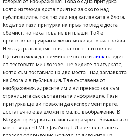
галерия от изображения. Това е една притурка,
която изглежда доста приятно за окото над
публикациите, под тях или над заглавката в блога.
Кодът за тази притурка на пръв поглед е доста
обемист, но нека това не ви плаши. Той е
просто конструиран и лесно може да се настройва.
Нека да разгледаме това, за което ви говоря.
Ще ви помоля да преминете по този
линк
на един
от тестовите ми блогове. Ще видите притурката,
която съм поставила на две места - над заглавката
на блога и в публикация. Тя е съставена от
изображения, адресите им и ви пренасочва към
страниците със съответната информация. Тази
притурка ще ви позволи да експериментирате,
достатъчно е да вложите малко въображение. В
Blogger притурката се инсталира чрез обичаната от
много хора HTML / JavaScript. И чрез плъзгане в
раздела оформление можете да я сложите на