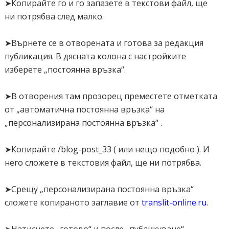
➤Копирайте го и го запазете в текстови файл, ще
ни потрябва след малко.
➤Върнете се в отворената и готова за редакция
публикация. В дясната колона с настройките
изберете „постоянна връзка“.
➤В отворения там прозорец преместете отметката
от „автоматична постоянна връзка“ на
„персонализирана постоянна връзка“ .
➤Копирайте /blog-post_33 ( или нещо подобно ). И
него сложете в текстовия файл, ще ни потрябва.
➤Срещу „персонализирана постоянна връзка“
сложете копираното заглавие от
translit-online.ru
.