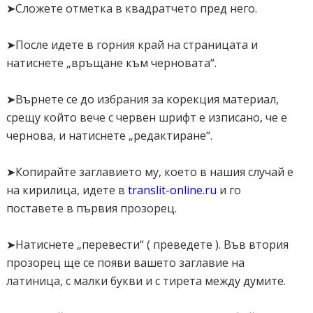
➤Сложете отметка в квадратчето пред него.
➤После идете в горния край на страницата и
натиснете „връщане към черновата“.
➤Върнете се до избрания за корекция материал,
срещу който вече с червен шрифт е изписано, че е
чернова, и натиснете „редактиране“.
➤Копирайте заглавието му, което в нашия случай е
на кирилица, идете в
translit-online.ru
и го
поставете в първия прозорец.
➤Натиснете „перевести“ ( преведете ). Във втория
прозорец ще се появи вашето заглавие на
латиница, с малки букви и с тирета между думите.