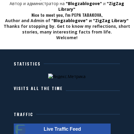
Автор и администратор на
"Blogzablogove"
и
"ZigZag
Library"
Nice to meet you, I'm PEPA TABAKOVA,
Author and Admin of
"Blogzablogove"
и
"ZigZag Library"
Thanks for stopping by. Get to know my reflections, short
stories, many interesting facts from life.
Welcome!
STATISTICS
VISITS ALL THE TIME
TRAFFIC
Live Traffic Feed