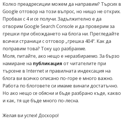
Колко преадресиции можем да направим? Търсих в
Google отговор на този въпрос, но нищо не открих.
Пробвах с 4 и се получи. Задължително е да
отворим Google Search Console и да проверим за
грешки при обхождането на блога ни. Прегледайте
всички страници с отговор „грешка 404“. Как да
поправим това? Току що разбрахме.
Моля, питайте, ако нещо е неразбираемо. За бързо
намиране на
публикация
от читателите при
търсене в Internet и правилната индексация на
блога ви всичко описано по-горе е много важно.
Работа по блоговете си имаме винаги достатъчно.
Но ако нещо се обясни и бъде разбрано къде, какво
и как, тя ще бъде много по-лесна.
Желая ви успех! Доскоро!