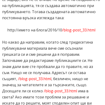
на публикацията, тя се създава автоматично при
публикуването. Тогава създадената автоматично
постоянна връзка изглежда така:
http://името на блога/2016/10
/blog-post_33.html
Но какво да направим, когато след тридесетина
публикувани материала вече сме осъзнали
грешката си и сме решени да я поправим.
Започваме да редактираме публикациите си. Не
знам дали вие сте пробвали да го правите, но аз
съм. Нищо не се получава. Адресът си остава
същият,
/blog-post_33.html
, безличен, нищо не
значещ за читателите и за търсачките, също.
Досещате ли се колко
/blog-post_33.html
има в
света? Ако имате този проблем за решаване и
искате да го решите, моят споделен опит ще ви