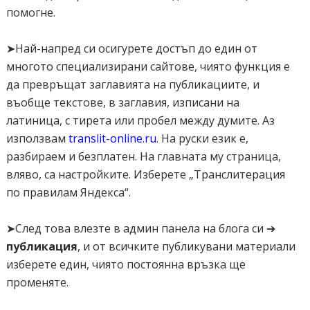
помогне.
➤Най-напред си осигурете достъп до един от
многото специализирани сайтове, чиято функция е
да превръщат заглавията на публикациите, и
въобще текстове, в заглавия, изписани на
латиница, с тирета или пробел между думите. Аз
използвам
translit-online.ru
. На руски език е,
разбираем и безплатен. На главната му страница,
вляво, са настройките. Изберете „Транслитерация
по правилам Яндекса“.
➤След това влезте в админ панела на блога си ➔
публикация
, и от всичките публикувани материали
изберете един, чиято постоянна връзка ще
променяте.