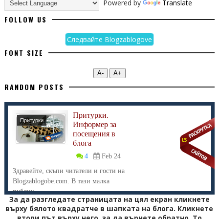
Powered by
Translate
FOLLOW US
Следвайте Blogzablogove
FONT SIZE
А-
А+
RANDOM POSTS
Притурки.
Притурки
Информер за
посещения в
блога
4
Feb 24
Здравейте, скъпи читатели и гости на
Blogzablogobe.com. В тази малка
публик...
За да разгледате страницата на цял екран кликнете
върху бялото квадратче в шапката на блога. Кликнете
втори път върху него, за да върнете обратно. То