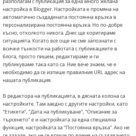
разполагам с публикация за една много желана
настройка в Blogger. Настройката е промяна на
автоматично създадената постоянна връзка в
персонализирана постоянна връзка. Но по-добре
късно, отколкото никога. Днес ще коригираме
ситуацията. Когато все още не сме запознати с
всички тънкости на работата с публикациите в
блога, просто пишем, редактираме и ги
публикуваме така като са. Ние вече знаем, че е
необходимо да се изпише правилния URL адрес на
нашата публикация.
В редактора на публикацията, в дясната колона са
настройките. Там заедно с другите настройки, като
"Етикети", "Дата на публикуване", "Описание за
търсенето" е и настройката за една специална
функция, настройката за "Постоянна връзка". Ако не
се зададе, ако не се впише по време на създаването