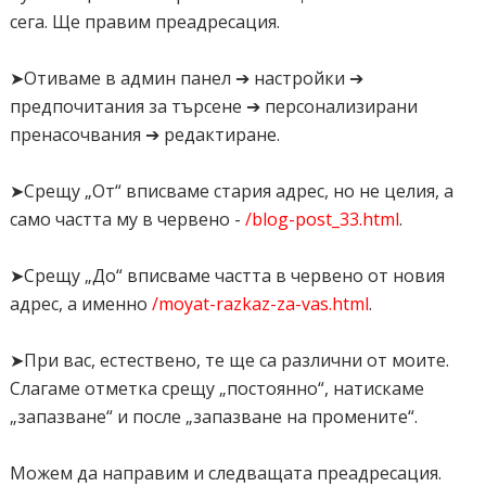
сега. Ще правим преадресация.
➤Отиваме в админ панел ➔ настройки ➔
предпочитания за търсене ➔ персонализирани
пренасочвания ➔ редактиране.
➤Срещу „От“ вписваме стария адрес, но не целия, а
само частта му в червено -
/blog-post_33.html
.
➤Срещу „До“ вписваме частта в червено от новия
адрес, а именно
/moyat-razkaz-za-vas.html
.
➤При вас, естествено, те ще са различни от моите.
Слагаме отметка срещу „постоянно“, натискаме
„запазване“ и после „запазване на промените“.
Можем да направим и следващата преадресация.