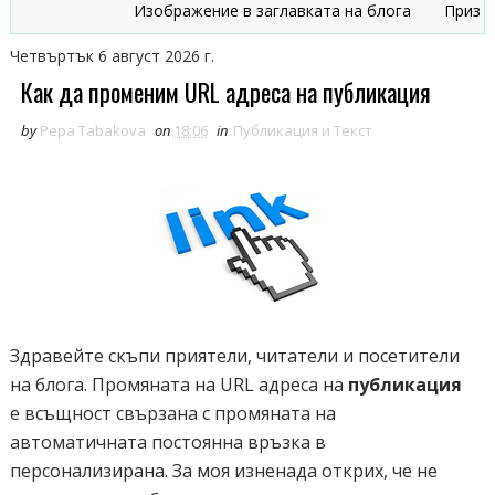
Изображение в заглавката на блога
Признаци, 
Четвъртък 6 август 2026 г.
Как да променим URL адреса на публикация
by
Pepa Tabakova
on
18:06
in
Публикация и Текст
Здравейте скъпи приятели, читатели и посетители
на блога. Промяната на URL адреса на
публикация
е всъщност свързана с промяната на
автоматичната постоянна връзка в
персонализирана. За моя изненада открих, че не