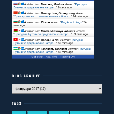
A visitor from
Moscow, Moskva
viewed "
Притурки.
Бутони за придвижване нагоре…
"
9 secs ago
A visitor from
Guangzhou, Guangdong
viewed
"
Превъртане на странична колона в блога…
"
14 mins ago
A visitor from
Pleven
viewed "
Blog About Blogs
"
24
mins ago
A visitor from
Minsk, Minskaya Voblasts
viewed
"
Притурки. Бутони за придвижване нагоре…
"
59 mins ago
A visitor from
Hanoi, Ha Noi
viewed "
Притурки.
Бутони за придвижване нагоре…
"
59 mins ago
A visitor from
Tashkent, Toshkent
viewed "
Притурки.
Бутони за придвижване нагоре…
"
59 mins ago
Get Script
Real Time
Tracking ON
BLOG ARCHIVE
TAGS