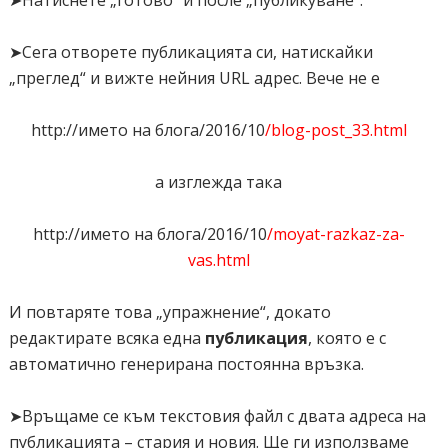
➤Натиснете „готово“ и после „публикуване“.
➤Сега отворете публикацията си, натискайки
„преглед“ и вижте нейния URL адрес. Вече не е
http://името на блога/2016/10
/blog-post_33.html
а изглежда така
http://името на блога/2016/10
/moyat-razkaz-za-
vas.html
И повтаряте това „упражнение“, докато
редактирате всяка една
публикация
, която е с
автоматично генерирана постоянна връзка.
➤Връщаме се към текстовия файл с двата адреса на
публикацията – стария и новия. Ще ги използваме