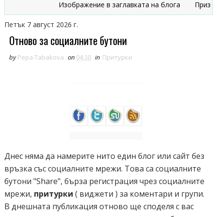
Изображение в заглавката на блога
Признаци, ч
Петък 7 август 2026 г.
Отново за социалните бутони
by
Pepa Tabakova
on
04:30
in
Притурки
Днес няма да намерите нито един блог или сайт без
връзка със социалните мрежи. Това са социалните
бутони "Share", бърза регистрация чрез социалните
мрежи,
притурки
( виджети ) за коментари и групи.
В днешната публикация отново ще споделя с вас