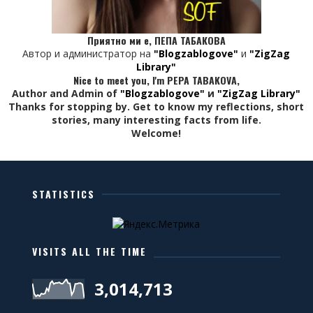
Приятно ми е, ПЕПА ТАБАКОВА
Автор и администратор на
"Blogzablogove"
и
"ZigZag
Library"
Nice to meet you, I'm PEPA TABAKOVA,
Author and Admin of
"Blogzablogove"
и
"ZigZag Library"
Thanks for stopping by. Get to know my reflections, short
stories, many interesting facts from life.
Welcome!
STATISTICS
VISITS ALL THE TIME
3,014,713