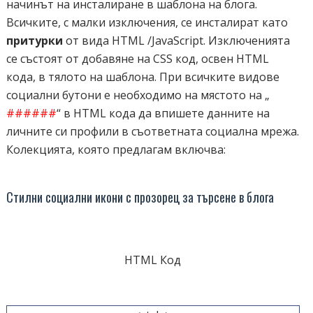
начинът на инсталиране в шаблона на блога.
Всичките, с малки изключения, се инсталират като
притурки
от вида HTML /JavaScript. Изключенията
се състоят от добавяне на CSS код, освен HTML
кода, в тялото на шаблона. При всичките видове
социални бутони е необходимо на мястото на „
######
“ в HTML кода да впишете данните на
личните си профили в съответната социална мрежа.
Колекцията, която предлагам включва:
Стилни социални икони с прозорец за търсене в блога
HTML Код