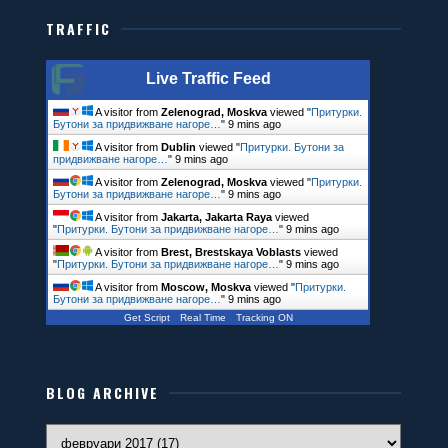
TRAFFIC
Live Traffic Feed
A visitor from
Zelenograd, Moskva
viewed "
Притурки.
Бутони за придвижване нагоре…
"
9 mins ago
A visitor from
Dublin
viewed "
Притурки. Бутони за
придвижване нагоре…
"
9 mins ago
A visitor from
Zelenograd, Moskva
viewed "
Притурки.
Бутони за придвижване нагоре…
"
9 mins ago
A visitor from
Jakarta, Jakarta Raya
viewed
"
Притурки. Бутони за придвижване нагоре…
"
9 mins ago
A visitor from
Brest, Brestskaya Voblasts
viewed
"
Притурки. Бутони за придвижване нагоре…
"
9 mins ago
A visitor from
Moscow, Moskva
viewed "
Притурки.
Бутони за придвижване нагоре…
"
10 mins ago
Get Script
Real Time
Tracking ON
BLOG ARCHIVE