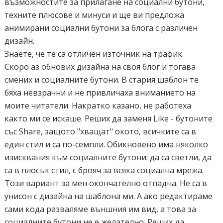
възможностите за прилагане на социални бутони,
техните плюсове и минуси и ще ви предложа
анимирани социални бутони за блога с различен
дизайн.
Знаете, че те са отличен източник на трафик.
Скоро аз обнових дизайна на своя блог и тогава
смених и социалните бутони. В стария шаблон те
бяха невзрачни и не привличаха вниманието на
моите читатели. Накратко казано, не работеха
както ми се искаше. Реших да заменя Like - бутоните
със Share, защото "хващат" окото, всичките са в
един стил и са по-семпли. Обикновено има няколко
изисквания към социалните бутони: да са светли, да
са в плосък стил, с брояч за всяка социална мрежа.
Този вариант за мен окончателно отпадна. Не са в
унисон с дизайна на шаблона ми. А ако редактираме
сами кода разваляме външния им вид, а това за
социалните бутони не е желателно. Реших да