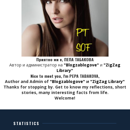
Приятно ми е, ПЕПА ТАБАКОВА
Автор и администратор на
"Blogzablogove"
и
"ZigZag
Library"
Nice to meet you, I'm PEPA TABAKOVA,
Author and Admin of
"Blogzablogove"
и
"ZigZag Library"
Thanks for stopping by. Get to know my reflections, short
stories, many interesting facts from life.
Welcome!
STATISTICS