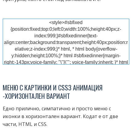
<style>#sbfixed
{position:fixed;top:0;left:0;width:100%;height:40px;z-
index:999;}#sbfixedinner{text-
align:center;background:transparent;height:40px;position:r
elative;z-index:999;}* html, * html body{overflow-
y:hidden;height:100%;}* html #sbfixedinner{margin-
right:-143px;voice-family: "\"}\""; voice-family:inherit; }* html
#sbfixedinner{margin-right:17px;}* html #sbfixed
{position:absolute;}#sbtop-
wrapper{background:#2288bb;width:100%;float:left;margin:
МЕНЮ С КАРТИНКИ И CSS3 АНИМАЦИЯ
0 auto;padding:0 auto;-moz-box-shadow:0 3px 3px 3px
-ХОРИЗОНТАЛЕН ВАРИАНТ
rgba(0,0,0,0.4);-webkit-box-shadow:0 3px 3px 3px
rgba(0,0,0,0.4);border-bottom:1px solid #A10048;border-
Едно прилично, симпатично и просто меню с
top:3px solid rgb(72, 161,
250);}#sbtopbar{width:980px;height:40px;margin:0
иконки в хоризонтален вариант. Кодат е от две
auto}#sbtop{width:100%}#sbtop,#sbtop ul{list-
части, HTML и CSS.
style:none;font-family:Arial,