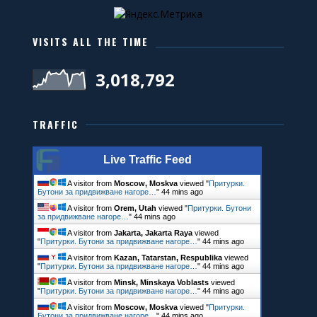
VISITS ALL THE TIME
3,018,792
TRAFFIC
Live Traffic Feed
A visitor from
Moscow, Moskva
viewed "
Притурки.
Бутони за придвижване нагоре…
"
44 mins ago
A visitor from
Orem, Utah
viewed "
Притурки. Бутони
за придвижване нагоре…
"
44 mins ago
A visitor from
Jakarta, Jakarta Raya
viewed
"
Притурки. Бутони за придвижване нагоре…
"
44 mins ago
A visitor from
Kazan, Tatarstan, Respublika
viewed
"
Притурки. Бутони за придвижване нагоре…
"
44 mins ago
A visitor from
Minsk, Minskaya Voblasts
viewed
"
Притурки. Бутони за придвижване нагоре…
"
44 mins ago
A visitor from
Moscow, Moskva
viewed "
Притурки.
Бутони за придвижване нагоре…
"
44 mins ago