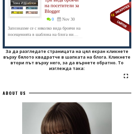
Тема И Шаблон
/>Избрано</a>
на посетители за
Blogger
</div>
0
Nov 30
Запознахме се с няколко вида броячи на
посещенията в шаблона на блога ни....
</div>
За да разгледате страницата на цял екран кликнете
върху бялото квадратче в шапката на блога. Кликнете
втори път върху него, за да върнете обратно. То
изглежда така:
ABOUT US