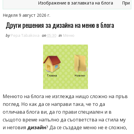
Изображение в заглавката на блога
Признаци,
Неделя 9 август 2026 г.
Други решения за дизайна на меню в блога
by
Pepa Tabakova
on
05:30
in
Меню
Менюто на блога не изглежда нищо сложно на пръв
поглед. Но как да се направи така, че то да
отличава блога ви, да го прави специален и в
същото време напълно да съответства на стила му
и неговия
дизайн
? Да се създаде меню не е сложно,