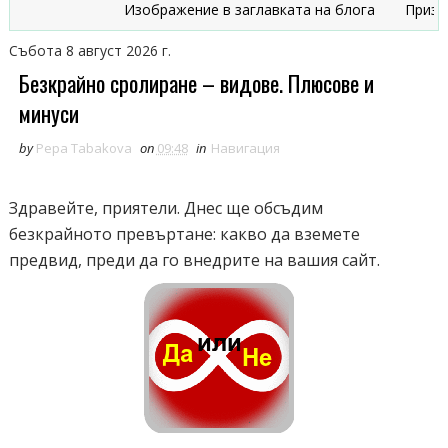
Изображение в заглавката на блога
Признаци,
Събота 8 август 2026 г.
Безкрайно сролиране – видове. Плюсове и
минуси
by
Pepa Tabakova
on
09:48
in
Навигация
Здравейте, приятели. Днес ще обсъдим
безкрайното превъртане: какво да вземете
предвид, преди да го внедрите на вашия сайт.