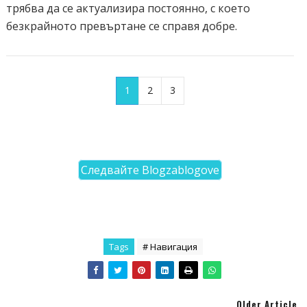
трябва да се актуализира постоянно, с което
безкрайното превъртане се справя добре.
1
2
3
Следвайте Blogzablogove
Tags
# Навигация
Older Article