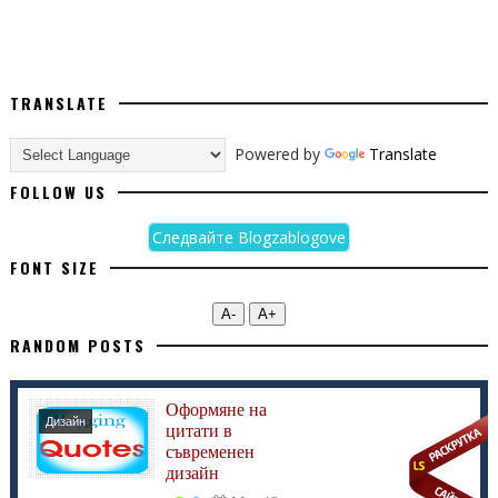
TRANSLATE
Powered by
Translate
FOLLOW US
Следвайте Blogzablogove
FONT SIZE
А-
А+
RANDOM POSTS
Оформяне на
Дизайн
цитати в
съвременен
дизайн