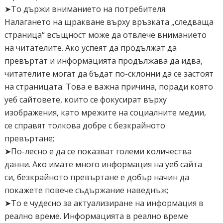
➤То държи вниманието на потребителя.
Налагането на щракване върху връзката „следваща
страница“ всъщност може да отвлече вниманието
на читателите. Ако успеят да продължат да
превъртат и информацията продължава да идва,
читателите могат да бъдат по-склонни да се застоят
на страницата. Това е важна причина, поради която
уеб сайтовете, които се фокусират върху
изображения, като мрежите на социалните медии,
се справят толкова добре с безкрайното
превъртане;
➤По-лесно е да се показват големи количества
данни. Ако имате много информация на уеб сайта
си, безкрайното превъртане е добър начин да
покажете повече съдържание наведнъж;
➤То е чудесно за актуализиране на информация в
реално време. Информацията в реално време