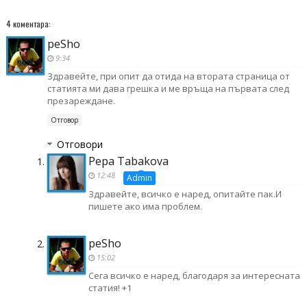
4 коментара:
peSho
9:34
Здравейте, при опит да отида на втората страница от
статията ми дава грешка и ме връща на първата след
презареждане.
Отговор
Отговори
Pepa Tabakova
12:48
Здравейте, всичко е наред, опитайте пак.И
пишете ако има проблем.
peSho
15:02
Сега всичко е наред, благодаря за интересната
статия! +1