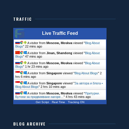
TRAFFIC
Live Traffic Feed
A visitor from
Moscow, Moskva
viewed "
Blog About
Blogs
"
22 mins ago
A visitor from
Jinan, Shandong
viewed "
Blog About
Blogs
"
47 mins ago
A visitor from
Moscow, Moskva
viewed "
Blog About
Blogs
"
1 hr 23 mins ago
A visitor from
Singapore
viewed "
Blog About Blogs
"
2
hrs 6 mins ago
A visitor from
Singapore
viewed "
За автора и блога •
Blog About Blogs
"
2 hrs 10 mins ago
A visitor from
Moscow, Moskva
viewed "
Притурки.
Бутони за придвижване нагоре…
"
4 hrs 43 mins ago
Get Script
Real Time
Tracking ON
BLOG ARCHIVE