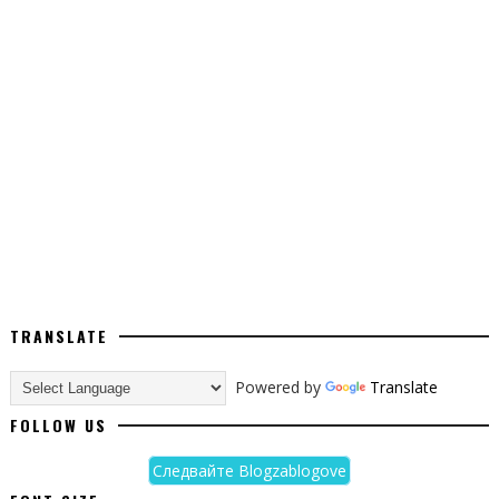
height: 350%;
left: -150px;
top: -100px;
position: absolute;
width: 350%;
z-index: 25;
/* Правила перехода */
-webkit-transition: all 1.0s ease;
-moz-transition: all 1.0s ease;
-o-transition: all 1.0s ease;
transition: all 1.0s ease;
TRANSLATE
-moz-transform: rotate(0deg);
Powered by
Translate
-webkit-transform: rotate(0deg);
FOLLOW US
-o-transform: rotate(0deg);
transform: rotate(0deg);
Следвайте Blogzablogove
}</style>