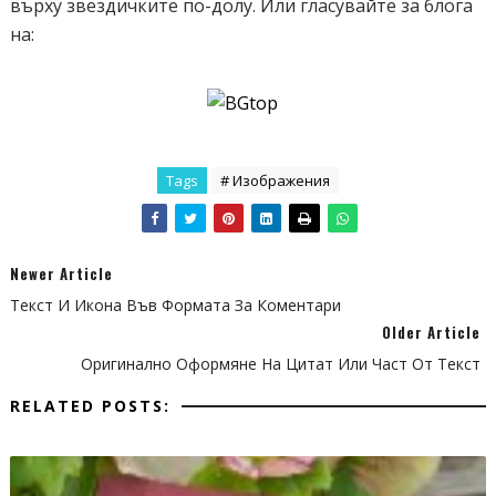
върху звездичките по-долу. Или гласувайте за блога
.gallery a:nth-child(3) img {
на:
-moz-transform: rotate(-15deg);
-webkit-transform: rotate(-15deg);
transform: rotate(-15deg);
}
.gallery a:nth-child(4) img {
Tags
# Изображения
-moz-transform: rotate(-10deg);
-webkit-transform: rotate(-10deg);
transform: rotate(-10deg);
}
Newer Article
.gallery a:nth-child(5) img {
Текст И Икона Във Формата За Коментари
-moz-transform: rotate(-5deg);
Older Article
-webkit-transform: rotate(-5deg);
Оригинално Оформяне На Цитат Или Част От Текст
transform: rotate(-5deg);
RELATED POSTS:
}
.gallery a:nth-child(6) img {
-moz-transform: rotate(0deg);