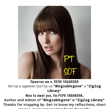
Приятно ми е, ПЕПА ТАБАКОВА
Автор и администратор на
"Blogzablogove"
и
"ZigZag
Library"
Nice to meet you, I'm PEPA TABAKOVA,
Author and Admin of
"Blogzablogove"
и
"ZigZag Library"
Thanks for stopping by. Get to know my reflections, short