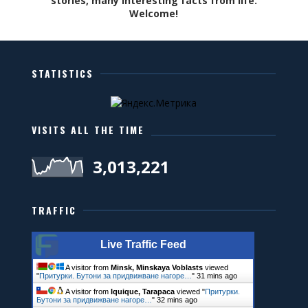
stories, many interesting facts from life.
Welcome!
STATISTICS
VISITS ALL THE TIME
3,013,221
TRAFFIC
Live Traffic Feed
A visitor from
Minsk, Minskaya Voblasts
viewed
"
Притурки. Бутони за придвижване нагоре…
"
32 mins ago
A visitor from
Iquique, Tarapaca
viewed "
Притурки.
Бутони за придвижване нагоре…
"
32 mins ago