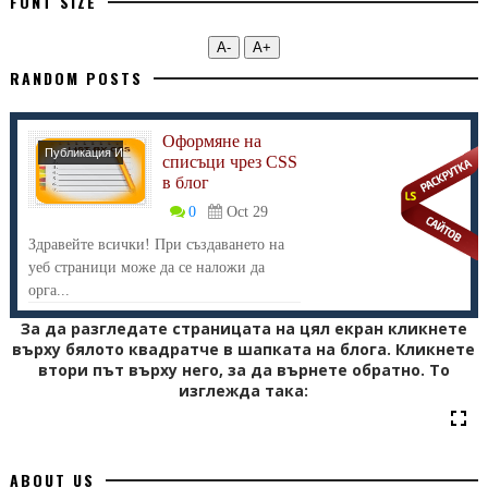
FONT SIZE
А-
А+
RANDOM POSTS
Оформяне на
Публикация И
списъци чрез CSS
Текст
в блог
0
Oct 29
Здравейте всички! При създаването на
уеб страници може да се наложи да
орга...
За да разгледате страницата на цял екран кликнете
върху бялото квадратче в шапката на блога. Кликнете
втори път върху него, за да върнете обратно. То
изглежда така:
ABOUT US