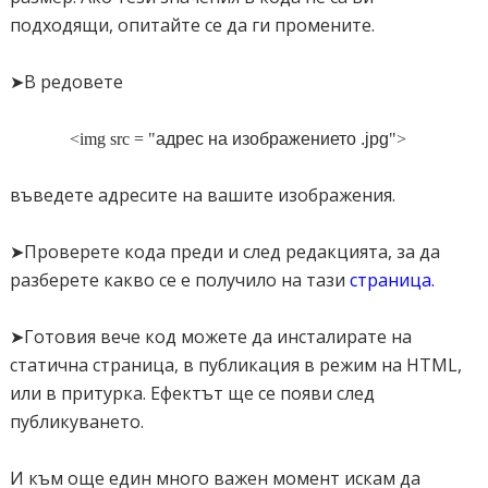
ii_2.jpg
"></a>
подходящи, опитайте се да ги промените.
<a tabindex="10"><img src="
http://gif-kartinki.ru/1/krasivaja-
priroda.jpg
"></a>
➤В редовете
<a tabindex="9">
</div>
<img src = "
адрес на изображението .jpg
">
<style>
въведете адресите на вашите изображения.
.gallery {
➤Проверете кода преди и след редакцията, за да
margin: 100px auto 0;
разберете какво се е получило на тази
страница
.
width: 700px;
}
➤Готовия вече код можете да инсталирате на
.gallery a {
статична страница, в публикация в режим на HTML,
display: inline-block;
или в притурка. Ефектът ще се появи след
height: 135px;
публикуването.
position: relative;
width: 180px;
И към още един много важен момент искам да