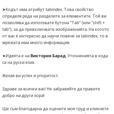
-webkit-transition: all 1.0s ease;
➤Кодът има атрибут tabindex. Това свойство
-moz-transition: all 1.0s ease;
определя реда на разделите за елементите. Той ви
-o-transition: all 1.0s ease;
позволява да използвате бутона "Tab" (или "shift +
transition: all 1.0s ease;
tab"), за да превключвате изображенията. На когото
от вас е интересно да научи повече за tabindex, то в
}
мрежата има много информация.
/* Вращение */
.gallery a:nth-child(1) img {
➤Идеята е на
Виктория Барад
. Уточненията в кода
-moz-transform: rotate(-25deg);
са на руски език.
-webkit-transform: rotate(-25deg);
transform: rotate(-25deg);
Желая ви успех и упоритост.
}
.gallery a:nth-child(2) img {
Здраве за всички вас! Не забравяйте да правите
-moz-transform: rotate(-20deg);
добро на други хора!
-webkit-transform: rotate(-20deg);
transform: rotate(-20deg);
Ще съм благодарна да оцените моя труд и кликнете
}