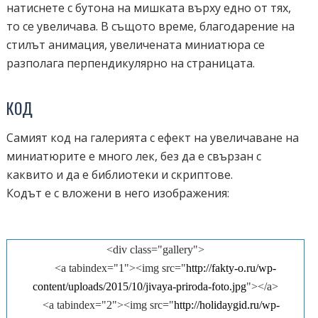
натиснете с бутона на мишката върху едно от тях,
то се увеличава. В същото време, благодарение на
стилът анимация, увеличената миниатюра се
разполага перпендикулярно на страницата.
КОД
Самият код на галерията с ефект на увеличаване на
миниатюрите е много лек, без да е свързан с
каквито и да е библиотеки и скриптове.
Кодът е с вложени в него изображения:
<div class="gallery">
<a tabindex="1"><img src="
http://fakty-o.ru/wp-
content/uploads/2015/10/jivaya-priroda-foto.jpg
"></a>
<a tabindex="2"><img src="
http://holidaygid.ru/wp-