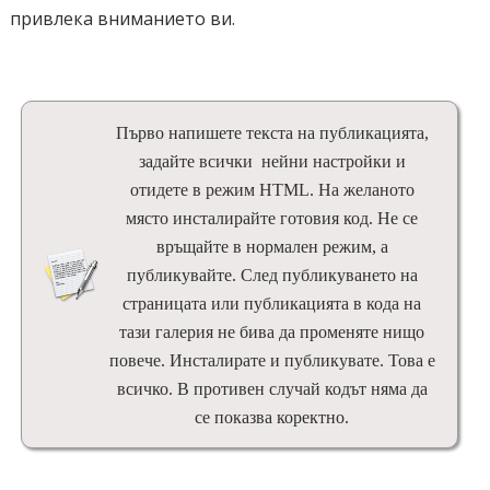
привлека вниманието ви.
-moz-user-select: none;
-webkit-user-select: none;
-khtml-user-select: none;
user-select: none;
Първо напишете текста на публикацията,
}
задайте всички нейни настройки и
.gallery a img {
отидете в режим HTML. На желаното
място инсталирайте готовия код. Не се
cursor: pointer;
връщайте в нормален режим, а
display: block;
публикувайте. След публикуването на
height: 100%;
страницата или публикацията в кода на
left: 0px;
тази галерия не бива да променяте нищо
position: absolute;
повече. Инсталирате и публикувате. Това е
top: 0px;
всичко. В противен случай кодът няма да
width: 100%;
се показва коректно.
z-index: 1;