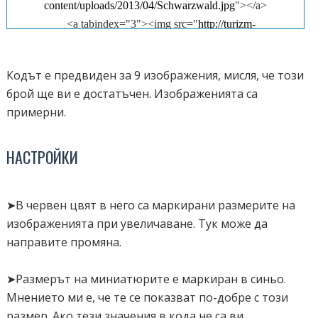
content/uploads/2013/04/Schwarzwald.jpg
"></a>
<a tabindex="3"><img src="
http://turizm-
puteshestvuem.ru/wp-content/uploads/2015/10/norway-nature-
photo-beautiful-house.jpg
"></a>
Кодът е предвиден за 9 изображения, мисля, че този
<a tabindex="4"><img src="
https://avatars.mds.yandex.net/get-
брой ще ви е достатъчен. Изображенията са
pdb/34158/1e0aed07-0daf-4404-a5b8-d299bbf5c8e0/s800
"></a>
примерни.
<a tabindex="5"><img src="
http://mos-holidays.ru/wp-
content/uploads/2017/03/vyistavka-priroda-v-polutonah-1.jpg
">
НАСТРОЙКИ
</a>
<a tabindex="6"><img
src="
http://forumsmile.ru/u/d/1/a/d1a98ee044b735788a89869e53
➤В червен цвят в него са маркирани размерите на
1354aa.jpg
"></a>
изображенията при увеличаване. Тук може да
<a tabindex="7"><img
направите промяна.
src="
http://www.astromeridian.ru/assets/images/sonnik/priroda.jpg
"></a>
➤Размерът на миниатюрите е маркиран в синьо.
<a tabindex="8"><img
Мнението ми е, че те се показват по-добре с този
src="
https://womanadvice.ru/sites/default/files/julie/priroda_avstral
размер. Ако тези значения в кода не са ви