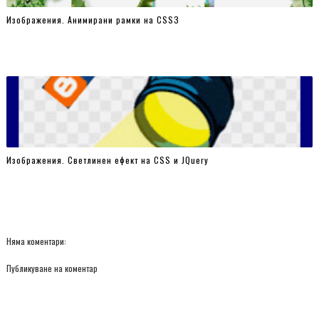
.gallery a:nth-child(10) img {
Изображения. Анимирани рамки на CSSЗ
-moz-transform: rotate(20deg);
-webkit-transform: rotate(20deg);
transform: rotate(20deg);
}
.gallery a:nth-child(11) img {
-moz-transform: rotate(25deg);
-webkit-transform: rotate(25deg);
Изображения. Светлинен ефект на CSS и JQuery
transform: rotate(25deg);
}
.gallery a:nth-child(12) img {
-moz-transform: rotate(30deg);
-webkit-transform: rotate(30deg);
Няма коментари:
transform: rotate(30deg);
Публикуване на коментар
}
.gallery a:focus img {
cursor: default;