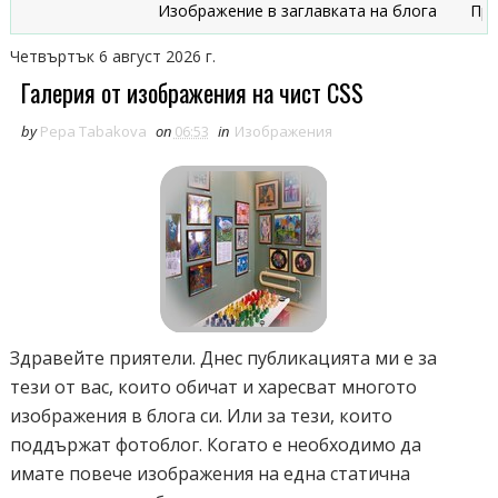
Изображение в заглавката на блога
Признац
Четвъртък 6 август 2026 г.
Галерия от изображения на чист CSS
by
Pepa Tabakova
on
06:53
in
Изображения
Здравейте приятели. Днес публикацията ми е за
тези от вас, които обичат и харесват многото
изображения в блога си. Или за тези, които
поддържат фотоблог. Когато е необходимо да
имате повече изображения на една статична