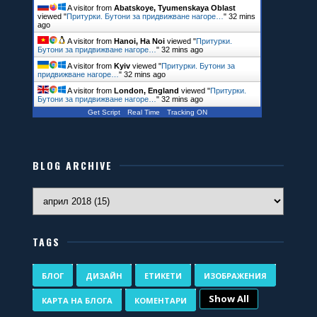
A visitor from
Abatskoye, Tyumenskaya Oblast
viewed "
Притурки. Бутони за придвижване нагоре…
"
32 mins
ago
A visitor from
Hanoi, Ha Noi
viewed "
Притурки.
Бутони за придвижване нагоре…
"
32 mins ago
A visitor from
Kyiv
viewed "
Притурки. Бутони за
придвижване нагоре…
"
32 mins ago
A visitor from
London, England
viewed "
Притурки.
Бутони за придвижване нагоре…
"
32 mins ago
Get Script
Real Time
Tracking ON
BLOG ARCHIVE
TAGS
БЛОГ
ДИЗАЙН
ЕТИКЕТИ
ИЗОБРАЖЕНИЯ
Show All
КАРТА НА БЛОГА
КОМЕНТАРИ