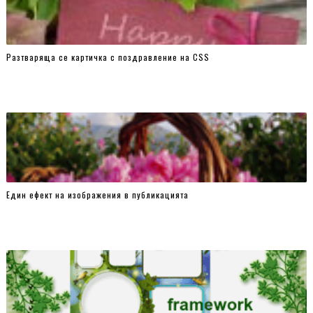
-webkit-transform: rotate(0deg);
transform: rotate(0deg);
}
Разтваряща се картичка с поздравление на CSS
.gallery a:nth-child(7) img {
-moz-transform: rotate(5deg);
-webkit-transform: rotate(5deg);
transform: rotate(5deg);
}
.gallery a:nth-child(8) img {
-moz-transform: rotate(10deg);
-webkit-transform: rotate(10deg);
Един ефект на изображения в публикацията
transform: rotate(10deg);
}
.gallery a:nth-child(9) img {
-moz-transform: rotate(15deg);
-webkit-transform: rotate(15deg);
transform: rotate(15deg);
}