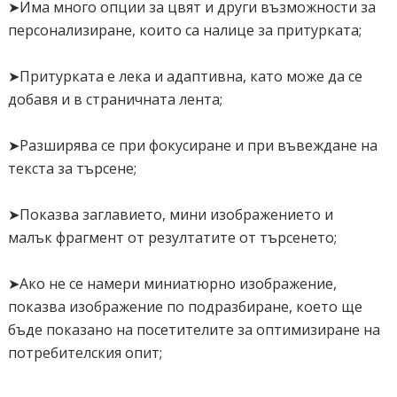
➤Има много опции за цвят и други възможности за
персонализиране, които са налице за притурката;
➤Притурката е лека и адаптивна, като може да се
добавя и в страничната лента;
➤Разширява се при фокусиране и при въвеждане на
текста за търсене;
➤Показва заглавието, мини изображението и
малък фрагмент от резултатите от търсенето;
➤Ако не се намери миниатюрно изображение,
показва изображение по подразбиране, което ще
бъде показано на посетителите за оптимизиране на
потребителския опит;