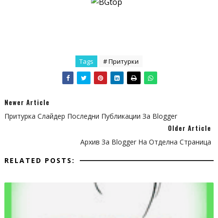
border: medium none;
font: 12px/12px "HelveticaNeue", Helvetica, Arial, sans-serif;
margin-right: 2%;
padding: 4%;
Tags
# Притурки
box-shadow: 2px 1px 4px #999999 inset;
border-radius: 9px;
width: 60.33%;
}
Newer Article
Притурка Слайдер Последни Публикации За Blogger
#hbz-input:focus {
Older Article
outline: medium none;
Архив За Blogger На Отделна Страница
box-shadow: 1px 1px 4px #0D76BE inset;
RELATED POSTS:
}
#hbz-submit {
background: transparent linear-gradient(to bottom, #34ADEC 0%,
#2691DC 100%) repeat;