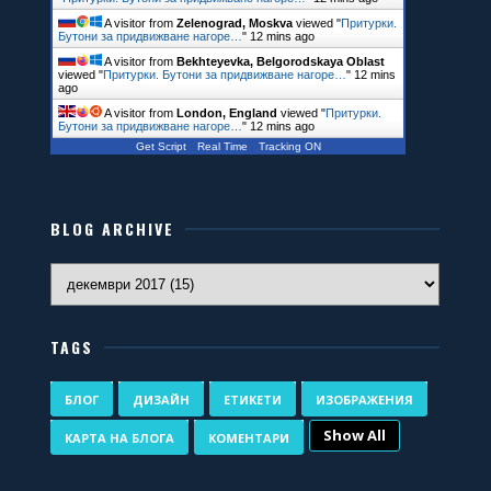
A visitor from
Zelenograd, Moskva
viewed "
Притурки.
Бутони за придвижване нагоре…
"
12 mins ago
A visitor from
Bekhteyevka, Belgorodskaya Oblast
viewed "
Притурки. Бутони за придвижване нагоре…
"
12 mins
ago
A visitor from
London, England
viewed "
Притурки.
Бутони за придвижване нагоре…
"
12 mins ago
Get Script
Real Time
Tracking ON
BLOG ARCHIVE
TAGS
БЛОГ
ДИЗАЙН
ЕТИКЕТИ
ИЗОБРАЖЕНИЯ
Show All
КАРТА НА БЛОГА
КОМЕНТАРИ