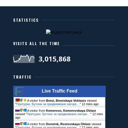
STATISTICS
VISITS ALL THE TIME
3,015,868
TRAFFIC
Live Traffic Feed
A visitor from
Brest, Brestskaya Voblasts
viewed
"
Притурки. Бутони за придвижване нагоре…
"
12 mins ago
A visitor from
Kemerovo, Kemerovskaya Oblast
viewed "
Притурки. Бутони за придвижване нагоре…
"
12 mins
ago
A visitor from
Donetsk, Rostovskaya Oblast
viewed
"
Притурки. Бутони за придвижване нагоре…
"
12 mins ago