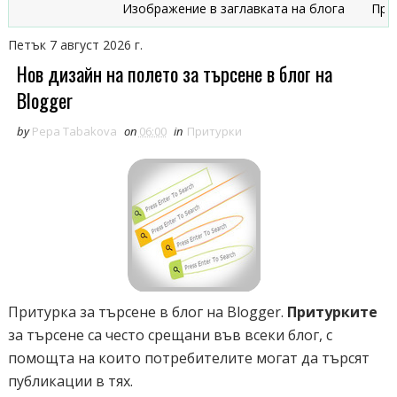
Изображение в заглавката на блога
Признаци,
Петък 7 август 2026 г.
Нов дизайн на полето за търсене в блог на
Blogger
by
Pepa Tabakova
on
06:00
in
Притурки
Притурка за търсене в блог на Blogger.
Притурките
за търсене са често срещани във всеки блог, с
помощта на които потребителите могат да търсят
публикации в тях.