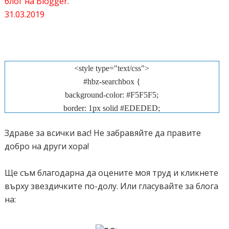
блог на Blogger.
31.03.2019
<style type="text/css">
#hbz-searchbox {
background-color: #F5F5F5;
border: 1px solid #EDEDED;
padding: 5px;
Здраве за всички вас! Не забравяйте да правите
border-radius: 10px;
добро на други хора!
margin: 10px auto;
min-width: 238px;
Ще съм благодарна да оцените моя труд и кликнете
max-width: 288px;
върху звездичките по-долу. Или гласувайте за блога
}
на:
#hbz-input {
background-color: #FEFEFE;