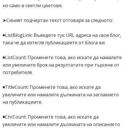
но само в светли цветове;
background: var(--themeColor);
}
➤Синият подчертан текст отговаря за следното:
.abt_results_wrap input {border-radius: 0px!important;}
◾ListBlogLink: Въведете тук URL адреса на своя блог,
</style>
така че да изтегля публикациите от блога ви.
<div class="abt_search_outer_wrap">
◾ListCount: Променете това, ако искате да намалите
<div class='abt_results_wrap'>
или увеличите броя на резултатите при търсене от
потребителя.
<form autocomplete="off" action='/search'>
<div class="input-group">
◾TitleCount: Променете това, ако искате да
<input id='search_box' name='q' placeholder='Press
увеличите или намалите дължината на заглавието
Enter To Search' onkeyup='resetField()' />
на публикациите.
</div>
</form>
◾ChrCount: Променете това, ако искате да
увеличите или намалите дължината на описанието
<div id='showing_Headings'></div>