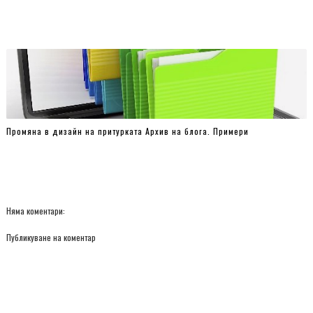
Here..." />
<input type="hidden" name="max-results" value="8" />
<input id="hbz-submit" type="submit" value="Search" />
</form>
Промяна в дизайн на притурката Архив на блога. Примери
Няма коментари:
Публикуване на коментар