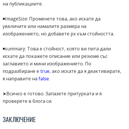
на публикациите.
</div>
◾ImageSize: Променете това, ако искате да
увеличите или намалите размера на
изображението, но добавете px към стойността.
<div class="abt_search_wrap abt_switch_class">
<div id='search-result-loader'>Loading Results...</div>
◾summary: Това е стойност, която ви пита дали
</div>
искате да покажете описание или резюме със
заглавието и мини изображението. По
</div>
подразбиране е
true
, ако искате да я деактивирате,
я направите на
false
.
<script>
➤Всичко е готово. Запазете притурката и я
//----------------------------Defaults
проверете в блога си.
var input = document.getElementById("search_box");
var ListBlogLink = "
http://####
";
var ListCount =
9999
; <!-- Number of posts to display -->
ЗАКЛЮЧЕНИЕ
var TitleCount =
70
; <!-- Length of the Title -->