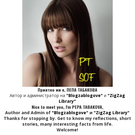
Приятно ми е, ПЕПА ТАБАКОВА
Автор и администратор на
"Blogzablogove"
и
"ZigZag
Library"
Nice to meet you, I'm PEPA TABAKOVA,
Author and Admin of
"Blogzablogove"
и
"ZigZag Library"
Thanks for stopping by. Get to know my reflections, short
stories, many interesting facts from life.
Welcome!