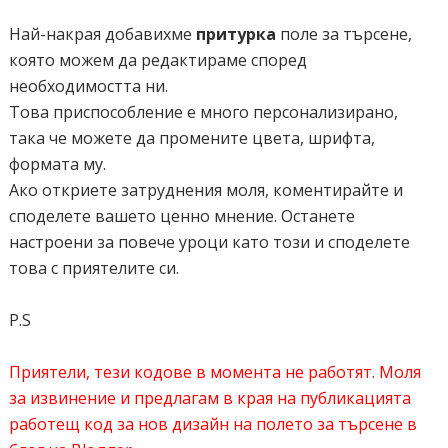
var ChrCount =
150
; <!-- Description of the posts characters
Най-накрая добавихме
притурка
поле за търсене,
count -->
която можем да редактираме според
var ImageSize =
150
; <!-- Size of the thumbnail -->
необходимостта ни.
var summary =
true
; <!-- Whether to show description or not --
Това приспособление е много персонализирано,
>
така че можете да промените цвета, шрифта,
</script>
формата му.
Ако откриете затруднения моля, коментирайте и
споделете вашето ценно мнение. Останете
настроени за повече уроци като този и споделете
това с приятелите си.
P.S
Приятели, тези кодове в момента не работят. Моля
за извинение и предлагам в края на публикацията
работещ код за нов дизайн на полето за търсене в