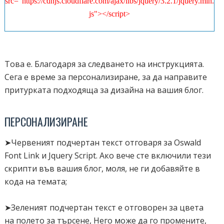
src="https://cdnjs.cloudflare.com/ajax/libs/jquery/3.2.1/jquery.min.
js"></script>
</div>
<link href="https://fonts.googleapis.com/css?family=Oswald"
<script>
rel="stylesheet">
Това е. Благодаря за следването на инструкцията.
//----------------------------Defaults
Сега е време за персонализиране, за да направите
<link rel="stylesheet"
var input = document.getElementById("search_box");
притурката подходяща за дизайна на вашия блог.
href="http://files.allbloggertricks.com/ABT_Style.css" />
var ListBlogLink = "http://
####
";
var ListCount =
9999
; <!-- Number of posts to display -->
ПЕРСОНАЛИЗИРАНЕ
<style>
var TitleCount =
70
; <!-- Length of the Title -->
var ChrCount =
150
; <!-- Description of the posts characters
➤Червеният подчертан текст отговаря за Oswald
:root{
count -->
Font Link и Jquery Script. Ако вече сте включили тези
--themeColor:
#bada55
;
var ImageSize =
150
; <!-- Size of the thumbnail -->
скрипти във вашия блог, моля, не ги добавяйте в
/* Default theme is Light Green Color*/ }
var summary =
true
; <!-- Whether to show description or not --
кода на темата;
>
</script>
➤Зеленият подчертан текст е отговорен за цвета
.abt_results_wrap .input-group::before {
на полето за търсене, Него може да го промените,
border-radius: 8px 30px 0px 8px!important;