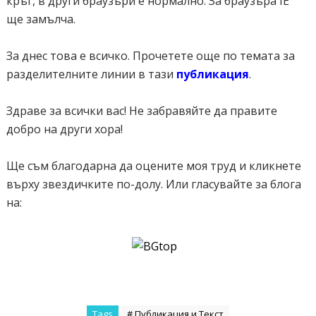
кръг, в други браузъри е нормално. За браузъра IE
ще замълча.
За днес това е всичко. Прочетете още по темата за
разделителните линии в тази
публикация
.
Здраве за всички вас! Не забравяйте да правите
добро на други хора!
Ще съм благодарна да оцените моя труд и кликнете
върху звездичките по-долу. Или гласувайте за блога
на:
Tags
# Публикация и Текст