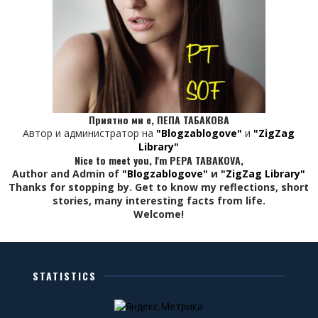
Приятно ми е, ПЕПА ТАБАКОВА
Автор и администратор на
"Blogzablogove"
и
"ZigZag
Library"
Nice to meet you, I'm PEPA TABAKOVA,
Author and Admin of
"Blogzablogove"
и
"ZigZag Library"
Thanks for stopping by. Get to know my reflections, short
stories, many interesting facts from life.
Welcome!
STATISTICS