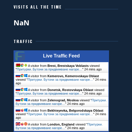
VISITS ALL THE TIME
NaN
TRAFFIC
Live Traffic Feed
A visitor from
Brest, Brestskaya Voblasts
viewed
"
Притурки. Бутони за придвижване нагоре…
"
24 mins ago
A visitor from
Kemerovo, Kemerovskaya Oblast
viewed "
Притурки. Бутони за придвижване нагоре…
"
24 mins
ago
A visitor from
Donetsk, Rostovskaya Oblast
viewed
"
Притурки. Бутони за придвижване нагоре…
"
24 mins ago
A visitor from
Zelenograd, Moskva
viewed "
Притурки.
Бутони за придвижване нагоре…
"
24 mins ago
A visitor from
Bekhteyevka, Belgorodskaya Oblast
viewed "
Притурки. Бутони за придвижване нагоре…
"
24 mins
ago
A visitor from
London, England
viewed "
Притурки.
Бутони за придвижване нагоре…
"
24 mins ago