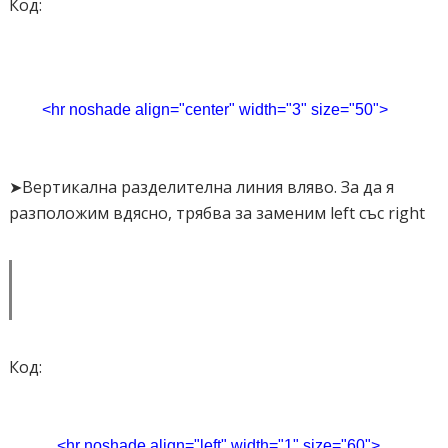
Код:
<hr noshade align="center" width="3" size="50">
➤Вертикална разделителна линия вляво. За да я
разположим вдясно, трябва за заменим left със right
Код:
<hr noshade align="left" width="1" size="60">