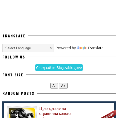
TRANSLATE
Powered by
Translate
FOLLOW US
Следвайте Blogzablogove
FONT SIZE
А-
А+
RANDOM POSTS
Превъртане на
Дизайн
странична колона