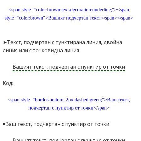
<span style="color:brown;text-decoration:underline;"><span
style="color:brown">Вашият подчертан текст</span></span>
➤Текст, подчертан с пунктирана линия, двойна
линия или с точковидна линия
Вашият текст, подчертан с пунктир от точки
Код:
<span style="border-bottom: 2px dashed green;">Ваш текст,
подчертан с пунктир от точки</span>
◾Ваш текст, подчертан с пунктир от точки
Вашият текст, подчертан с пунктир от точки