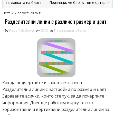
авката на блога
Признаци, че блогът ви е остарял
Да ра
Петък 7 август 2026 г.
Разделителни линии с различен размер и цвят
by
Pepa Tabakova
on
05:00
in
Публикация и Текст
Как да подчертаете и зачертаете текст.
Разделителни линии с настройки по размер и цвят
Здравейте всички, които сте тук, за да почерпите
информация. Днес ще работим върху текст с
хоризонтални и вертикални разделителни линии за