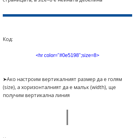
Код:
<hr color="#0e5198";size=8>
➤Ако настроим вертикалният размер да е голям
(size), а хоризонталният да е малък (width), ще
получим вертикална линия