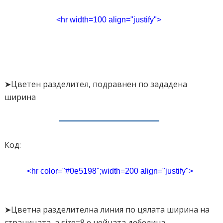
<hr width=100 align="justify">
➤Цветен разделител, подравнен по зададена
ширина
Код:
<hr color="#0e5198";width=200 align="justify">
➤Цветна разделителна линия по цялата ширина на
страницата, а size=8 е нейната дебелина