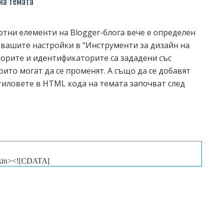
на темата
артни елементи на Blogger-блога вече е определен
 вашите настройки в "Инструменти за дизайн на
кторите и идентификаторите са зададени със
оито могат да се променят. А също да се добавят
Стиловете в HTML кода на темата започват след
kin><![CDATA[