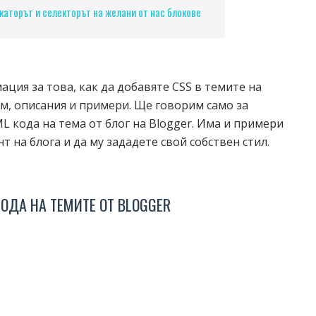
каторът и селекторът на желани от нас блокове
ция за това, как да добавяте CSS в темите на
им, описания и примери. Ще говорим само за
L кода на тема от блог на Blogger. Има и примери
 на блога и да му зададете свой собствен стил.
КОДА НА ТЕМИТЕ ОТ BLOGGER