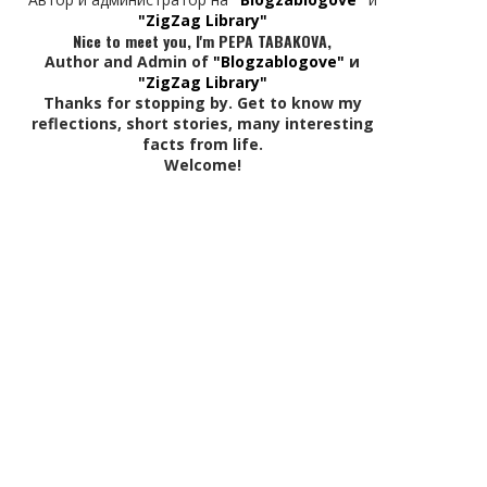
"ZigZag Library"
Nice to meet you, I'm PEPA TABAKOVA,
Author and Admin of
"Blogzablogove"
и
"ZigZag Library"
Thanks for stopping by. Get to know my
reflections, short stories, many interesting
facts from life.
Welcome!