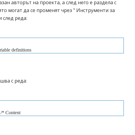
зан авторът на проекта, а след него е раздела с
то могат да се променят чрез " Инструменти за
и след реда:
riable definitions
==============
шва с реда:
/* Content
----------------------------- */