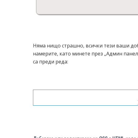
Няма нищо страшно, всички тези ваши доб
намерите, като минете през „Админ панел
са преди реда: