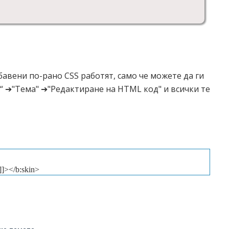
авени по-рано CSS работят, само че можете да ги
“ ➔"Тема" ➔"Редактиране на HTML код" и всички те
]]></b:skin>