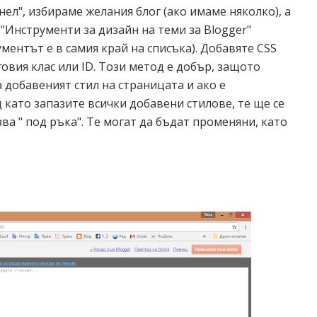
нел", избираме желания блог (ако имаме няколко), а
 "Инструменти за дизайн на теми за Blogger"
ментът е в самия край на списъка). Добавяте CSS
говия клас или ID. Този метод е добър, защото
а добавеният стил на страницата и ако е
 като запазите всички добавени стилове, те ще се
азва " под ръка". Те могат да бъдат променяни, като