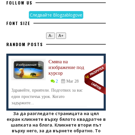
FOLLOW US
Следвайте Blogzablogove
FONT SIZE
А-
А+
RANDOM POSTS
Смяна на
Изображения
изображение под
курсор
2
Mar 28
Здравейте, приятели. Подготвих за вас
един простичък урок. Когато
задържите...
За да разгледате страницата на цял
екран кликнете върху бялото квадратче в
шапката на блога. Кликнете втори път
върху него, за да върнете обратно. То