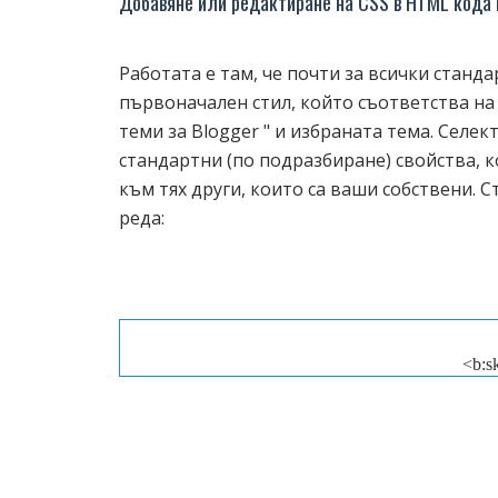
Добавяне или редактиране на CSS в HTML кода 
Работата е там, че почти за всички станд
първоначален стил, който съответства на
теми за Blogger " и избраната тема. Селе
стандартни (по подразбиране) свойства, к
към тях други, които са ваши собствени. 
реда:
<b:s