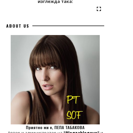
изглежда така:
ABOUT US
Приятно ми е, ПЕПА ТАБАКОВА
Автор и администратор на
"Blogzablogove"
и