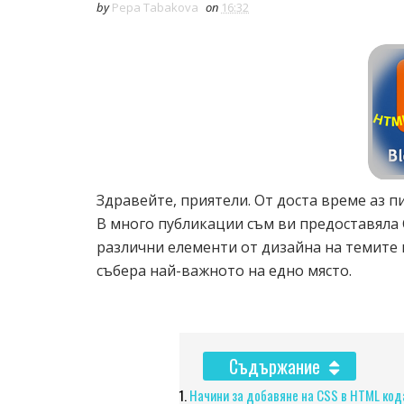
by
Pepa Tabakova
on
16:32
Здравейте, приятели. От доста време аз пи
В много публикации съм ви предоставяла
различни елементи от дизайна на темите 
събера най-важното на едно място.
Съдържание
Начини за добавяне на CSS в HTML кода