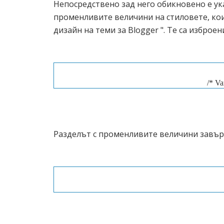
Непосредствено зад него обикновено е ука
променливите величини на стиловете, кои
дизайн на теми за Blogger ". Те са изброен
/* Va
======
Разделът с променливите величини завър
------------------