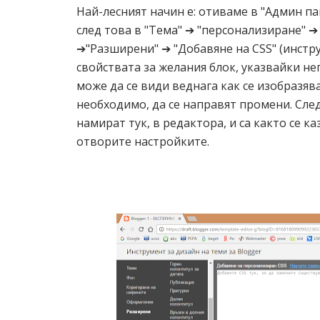
Най-лесният начин е: отиваме в "Админ па
след това в "Тема" ➔ "персонализиране" ➔
➔"Разширени" ➔ "Добавяне на CSS" (инстру
свойствата за желания блок, указвайки не
може да се види веднага как се изобразяв
необходимо, да се направят промени. След
намират тук, в редактора, и са както се к
отворите настройките.