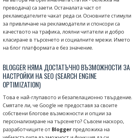
преводача) са заети. Останалата част от
рекламодателите чакат реда си. Основните стимули
за привличане на рекламодатели и спонсори са
качеството на трафика, лоялни читатели и добро
класиране в търсенето и социалните мрежи. Името
на блог платформата е без значение.
BLOGGER НЯМА ДОСТАТЪЧНО ВЪЗМОЖНОСТИ ЗА
НАСТРОЙКИ НА SEO (SEARCH ENGINE
OPTIMIZATION)
Това е най-глупавото и безапелационно твърдение.
Смятате ли, че Google не предоставя за своите
собствени блогове възможности и опции за
персонализиране на търсенето? Съвсем наскоро,
разработчиците от
Blogger
предложиха на
уебмастърите възможност и функция да си