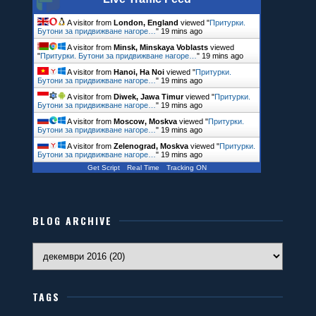
A visitor from
London, England
viewed "
Притурки.
Бутони за придвижване нагоре…
"
19 mins ago
A visitor from
Minsk, Minskaya Voblasts
viewed
"
Притурки. Бутони за придвижване нагоре…
"
19 mins ago
A visitor from
Hanoi, Ha Noi
viewed "
Притурки.
Бутони за придвижване нагоре…
"
19 mins ago
A visitor from
Diwek, Jawa Timur
viewed "
Притурки.
Бутони за придвижване нагоре…
"
19 mins ago
A visitor from
Moscow, Moskva
viewed "
Притурки.
Бутони за придвижване нагоре…
"
19 mins ago
A visitor from
Zelenograd, Moskva
viewed "
Притурки.
Бутони за придвижване нагоре…
"
20 mins ago
Get Script
Real Time
Tracking ON
BLOG ARCHIVE
TAGS