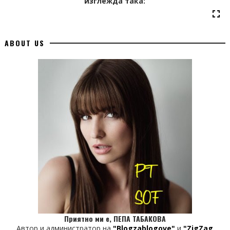
изглежда така:
ABOUT US
Приятно ми е, ПЕПА ТАБАКОВА
Автор и администратор на
"Blogzablogove"
и
"ZigZag