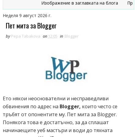
Изображение в заглавката на блога
Признаци
Неделя 9 август 2026 г.
Пет мита за Blogger
by
Pepa Tabakova
on
12:05
in
Blogger
Ето някои неоснователни и несправедливи
обвинения по адрес на
Blogger,
които често се
тръбят от опонентите му. Пет мита за Blogger.
Понякога това е достатъчно, за да сплашат
начинаещите уеб мастъри и води до тяхната