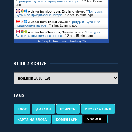
"
Притурки. Бутони за придвижване нагоре…
"
2 hrs 15 mins
ago
A visitor from
London, England
viewed "
Притурки.
Бутони за придвижване нагоре…
"
2 hrs 15 mins ago
A visitor from
Tbilisi
viewed "
Притурки. Бутони за
придвижване нагоре…
"
2 hrs 15 mins ago
A visitor from
Toronto, Ontario
viewed "
Притурки.
Бутони за придвижване нагоре…
"
2 hrs 16 mins ago
Get Script
Real Time
Tracking ON
BLOG ARCHIVE
TAGS
БЛОГ
ДИЗАЙН
ЕТИКЕТИ
ИЗОБРАЖЕНИЯ
Show All
КАРТА НА БЛОГА
КОМЕНТАРИ