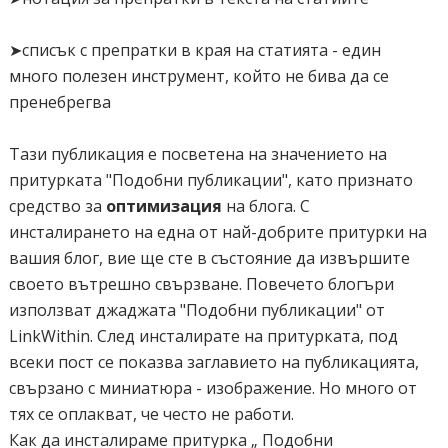
➤списък с препратки в края на статията - един
много полезен инструмент, който не бива да се
пренебрегва
Тази публикация e посветена на значението на
притурката "Подобни публикации", като признато
средство за
оптимизация
на блога. С
инсталирането на една от най-добрите притурки на
вашия блог, вие ще сте в състояние да извършите
своето вътрешно свързване. Повечето блогъри
използват джаджата "Подобни публикации" от
LinkWithin. След инсталирате на притурката, под
всеки пост се показва заглавието на публикацията,
свързано с миниатюра - изображение. Но много от
тях се оплакват, че често не работи.
Как да инсталираме притурка „ Подобни