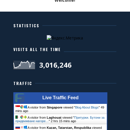
Welcome!
STATISTICS
VISITS ALL THE TIME
3,016,246
TRAFFIC
Live Traffic Feed
A visitor from
Singapore
viewed "
Blog About Blogs
"
49
mins ago
A visitor from
Laghouat
viewed "
Притурки. Бутони за
придвижване нагоре…
"
2 hrs 15 mins ago
A visitor from
Kazan, Tatarstan, Respublika
viewed