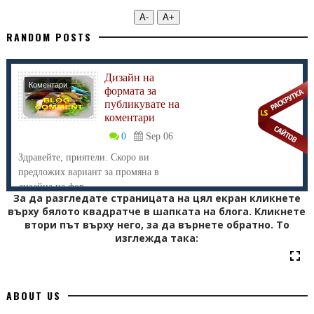
А-
А+
RANDOM POSTS
Дизайн на
Коментари
формата за
публикувате на
коментари
0
Sep 06
Здравейте, приятели. Скоро ви
предложих вариант за промяна в
дизайна на фор...
За да разгледате страницата на цял екран кликнете
върху бялото квадратче в шапката на блога. Кликнете
втори път върху него, за да върнете обратно. То
изглежда така:
ABOUT US