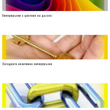
Хипервръзки с цветове на дъгата
Загадката неактивна хипервръзка