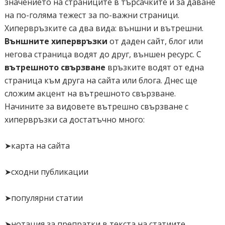
значението на страниците в търсачките и за даване
на по-голяма тежест за по-важни страници.
Хипервръзките са два вида: външни и вътрешни.
Външните хипервръзки
от даден сайт, блог или
негова страница водят до друг, външен ресурс. С
вътрешното свързване
връзките водят от една
страница към друга на сайта или блога. Днес ще
сложим акцент на вътрешното свързване.
Начините за видовете вътрешно свързване с
хипервръзки са достатъчно много:
➤карта на сайта
➤сходни публикации
➤популярни статии
➤нотация за препратки в текста на статиите