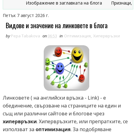
Изображение в заглавката на блога
Признаци, че б
Петък 7 август 2026 г.
Видове и значение на линковете в блога
by
Pepa Tabakova
on
06:53
in
Оптимизация
,
Хипервръзки
Линковете ( на английски връзка - Link) - е
обединение, свързване на страниците на един и
същ или различни сайтове и блогове чрез
хипервръзки
. Хипервръзките, или препратките, се
използват за
оптимизация
. За подобряване