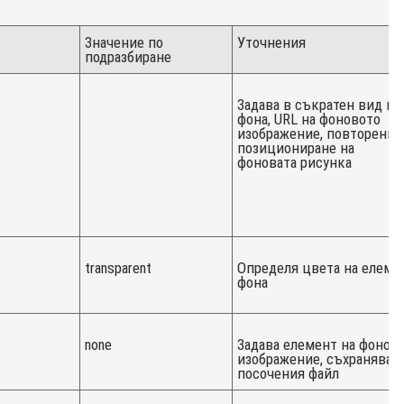
Значение по
Уточнения
подразбиране
Задава в съкратен вид цв
фона, URL на фоновото
изображение, повторение
позициониране на
фоновата рисунка
transparent
Определя цвета на елеме
фона
none
Задава елемент на фонов
изображение, съхраняващ
посочения файл