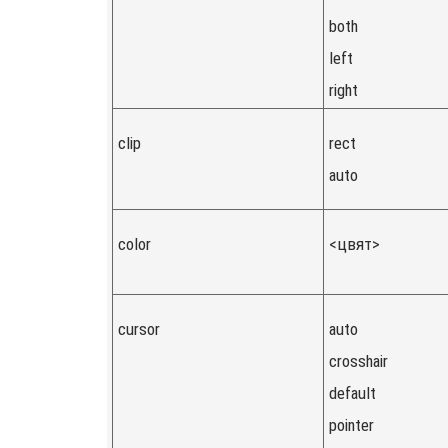
both
left
right
clip
rect
auto
color
<цвят>
cursor
auto
crosshair
default
pointer