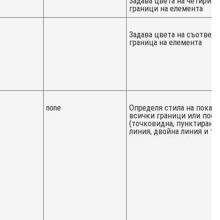
Задава цвета на четирите
граници на елемента
Задава цвета на съответ
граница на елемента
none
Определя стила на показв
всички граници или поот
(точковидна, пунктирана,
линия, двойна линия и т.н