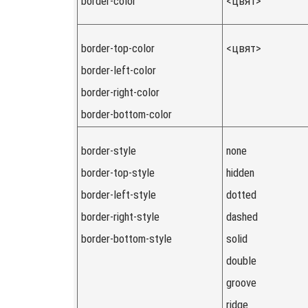
border-color
<цвят>
border-top-color
<цвят>
border-left-color
border-right-color
border-bottom-color
border-style
none
border-top-style
hidden
border-left-style
dotted
border-right-style
dashed
border-bottom-style
solid
double
groove
ridge