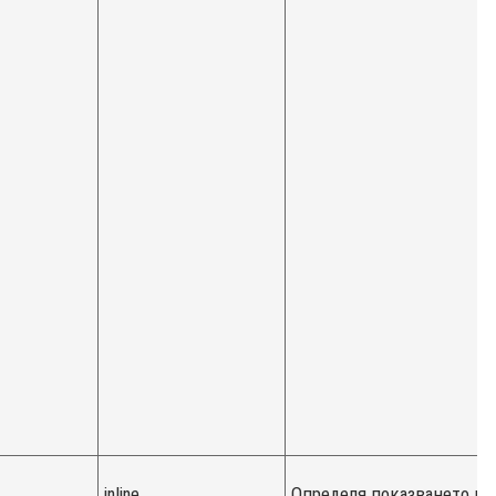
inline
Определя показването на