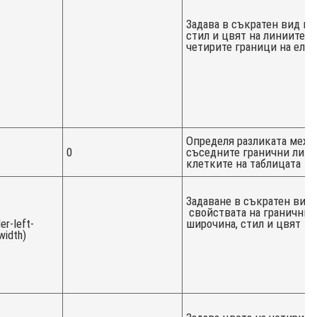
Задава в съкратен вид ши
стил и цвят на линиите н
четирите граници на еле
Определя разликата межд
0
съседните гранични лини
клетките на таблицата
Задаване в съкратен вид
свойствата на
граничнит
er-left-
широчина, стил и цвят
width)