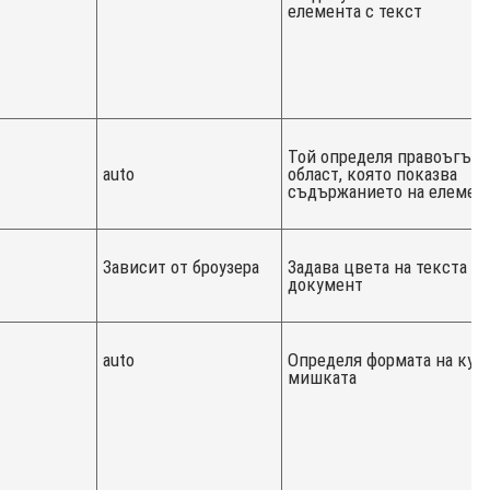
елемента с текст
Той определя правоъгълн
auto
област, която показва
съдържанието на елемен
Зависит от броузера
Задава цвета на текста н
документ
auto
Определя формата на курс
мишката