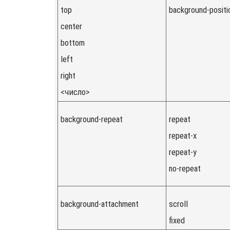
top
background-positi
center
bottom
left
right
<число>
background-repeat
repeat
repeat-x
repeat-y
no-repeat
background-attachment
scroll
fixed