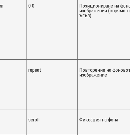
on
0 0
Позициониране на фонов
изображения (спрямо гор
ъгъл)
repeat
Повторение на фоновото
изображение
scroll
Фиксация на фона