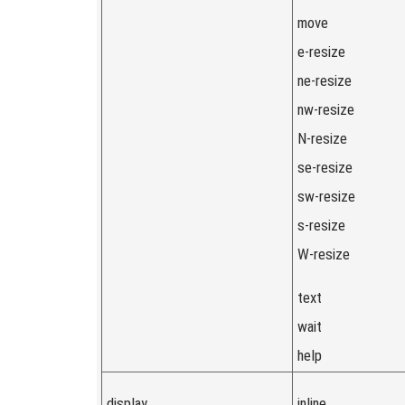
move
e-resize
ne-resize
nw-resize
N-resize
se-resize
sw-resize
s-resize
W-resize
text
wait
help
display
inline