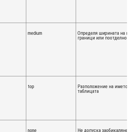
medium
Определя ширината на вс
граници или поотделно
top
Разположение на името н
таблицата
none
Не допуска заобикалянето