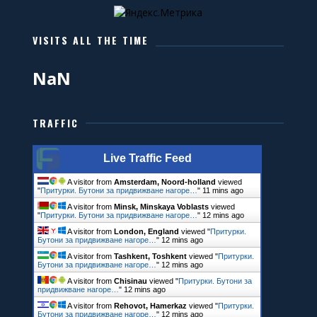
VISITS ALL THE TIME
NaN
TRAFFIC
Live Traffic Feed
A visitor from
Amsterdam, Noord-holland
viewed
"
Притурки. Бутони за придвижване нагоре…
"
11 mins ago
A visitor from
Minsk, Minskaya Voblasts
viewed
"
Притурки. Бутони за придвижване нагоре…
"
12 mins ago
A visitor from
London, England
viewed "
Притурки.
Бутони за придвижване нагоре…
"
12 mins ago
A visitor from
Tashkent, Toshkent
viewed "
Притурки.
Бутони за придвижване нагоре…
"
12 mins ago
A visitor from
Chisinau
viewed "
Притурки. Бутони за
придвижване нагоре…
"
12 mins ago
A visitor from
Rehovot, Hamerkaz
viewed "
Притурки.
Бутони за придвижване нагоре…
"
12 mins ago