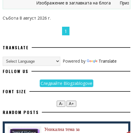
Изображение в заглавката на блога
Признац
Събота 8 август 2026 г.
1
TRANSLATE
Powered by
Translate
FOLLOW US
Следвайте Blogzablogove
FONT SIZE
А-
А+
RANDOM POSTS
Уникална тема за
Тема И Шаблон