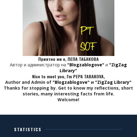
Приятно ми е, ПЕПА ТАБАКОВА
Автор и администратор на
"Blogzablogove"
и
"ZigZag
Library"
Nice to meet you, I'm PEPA TABAKOVA,
Author and Admin of
"Blogzablogove"
и
"ZigZag Library"
Thanks for stopping by. Get to know my reflections, short
stories, many interesting facts from life.
Welcome!
STATISTICS